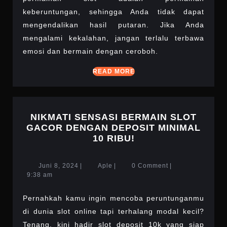
keberuntungan, sehingga Anda tidak dapat
mengendalikan hasil putaran. Jika Anda
mengalami kekalahan, jangan terlalu terbawa
emosi dan bermain dengan ceroboh.
READ
READ MORE
MORE
NIKMATI SENSASI BERMAIN SLOT
GACOR DENGAN DEPOSIT MINIMAL
NIKMATI
10 RIBU!
SENSASI
BERMAIN
Juni
Aple
Juni 8, 2024
|
Aple
|
0 Comment
|
SLOT
8,
9:38 am
GACOR
2024
DENGAN
Pernahkah kamu ingin mencoba peruntunganmu
DEPOSIT
di dunia slot online tapi terhalang modal kecil?
MINIMAL
10
Tenang, kini hadir slot deposit 10k yang siap