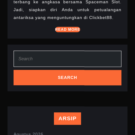
terbang ke angkasa bersama Spaceman Slot.
Jadi, siapkan diri Anda untuk petualangan
antariksa yang menguntungkan di Clickbet88.
READ
READ MORE
MORE
Search
for:
ARSIP
Agustus 2026