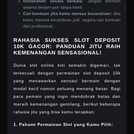
Istirahatlah secara berkala:
Jangan bermain
selama berjam-jam tanpa henti.
Cari bantuan jika kamu merasa kecanduan:
Jika
kamu merasa kecanduan judi, segera cari bantuan
dari profesional.
RAHASIA SUKSES SLOT DEPOSIT
10K GACOR: PANDUAN JITU RAIH
KEMENANGAN SENSASIONAL!
Dunia slot online kini semakin digemari, tak
terkecuali dengan permainan slot deposit 10k
yang menawarkan sensasi bermain dengan
modal kecil namun peluang menang besar. Bagi
para pemain yang ingin mendobrak batas dan
meraih kemenangan gemilang, berikut beberapa
rahasia jitu yang bisa kamu terapkan:
1. Pahami Permainan Slot yang Kamu Pilih: