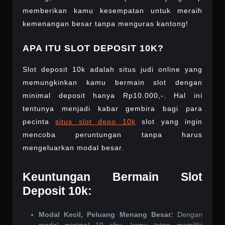
RIBU!
memberikan kamu kesempatan untuk meraih
kemenangan besar tanpa menguras kantong!
APA ITU SLOT DEPOSIT 10K?
Slot deposit 10k adalah situs judi online yang
memungkinkan kamu bermain slot dengan
minimal deposit hanya Rp10.000,-. Hal ini
tentunya menjadi kabar gembira bagi para
pecinta
situs slot depo 10k
slot yang ingin
mencoba peruntungan tanpa harus
mengeluarkan modal besar.
Keuntungan Bermain Slot
Deposit 10k:
Modal Kecil, Peluang Menang Besar:
Dengan
modal minimal 10 ribu, kamu tetap memiliki