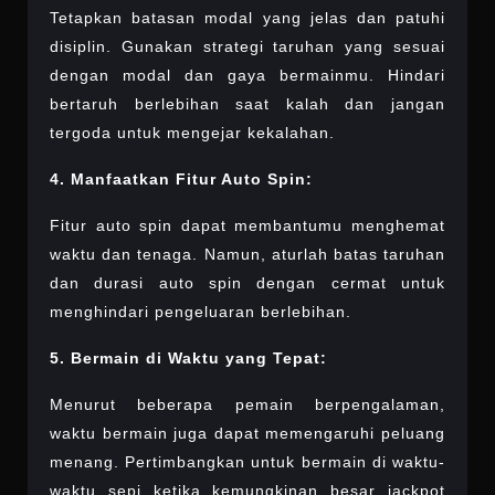
Tetapkan batasan modal yang jelas dan patuhi
disiplin. Gunakan strategi taruhan yang sesuai
dengan modal dan gaya bermainmu. Hindari
bertaruh berlebihan saat kalah dan jangan
tergoda untuk mengejar kekalahan.
4. Manfaatkan Fitur Auto Spin:
Fitur auto spin dapat membantumu menghemat
waktu dan tenaga. Namun, aturlah batas taruhan
dan durasi auto spin dengan cermat untuk
menghindari pengeluaran berlebihan.
5. Bermain di Waktu yang Tepat:
Menurut beberapa pemain berpengalaman,
waktu bermain juga dapat memengaruhi peluang
menang. Pertimbangkan untuk bermain di waktu-
waktu sepi ketika kemungkinan besar jackpot