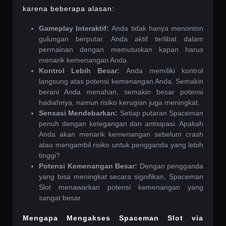
karena beberapa alasan:
Gameplay Interaktif:
Anda tidak hanya menonton
gulungan berputar. Anda aktif terlibat dalam
permainan dengan memutuskan kapan harus
menarik kemenangan Anda.
Kontrol Lebih Besar:
Anda memiliki kontrol
langsung atas potensi kemenangan Anda. Semakin
berani Anda menahan, semakin besar potensi
hadiahnya, namun risiko kerugian juga meningkat.
Sensasi Mendebarkan:
Setiap putaran Spaceman
penuh dengan ketegangan dan antisipasi. Apakah
Anda akan menarik kemenangan sebelum crash
atau mengambil risiko untuk pengganda yang lebih
tinggi?
Potensi Kemenangan Besar:
Dengan pengganda
yang bisa meningkat secara signifikan, Spaceman
Slot menawarkan potensi kemenangan yang
sangat besar.
Mengapa Mengakses Spaceman Slot via