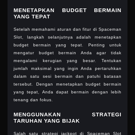
MENETAPKAN BUDGET BERMAIN
YANG TEPAT
Setelah memahami aturan dan fitur di Spaceman
Slot, langkah selanjutnya adalah menetapkan
budget bermain yang tepat. Penting untuk
mengatur budget bermain Anda agar tidak
mengalami kerugian yang besar. Tentukan
jumlah maksimal yang ingin Anda pertaruhkan
dalam satu sesi bermain dan patuhi batasan
tersebut. Dengan menetapkan budget bermain
yang tepat, Anda dapat bermain dengan lebih
tenang dan fokus.
MENGGUNAKAN STRATEGI
TARUHAN YANG BIJAK
Salah satu strategi jackpot di Spaceman Slot