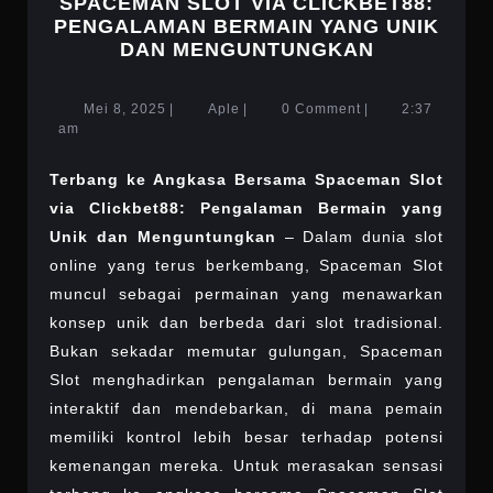
SPACEMAN SLOT VIA CLICKBET88:
PENGALAMAN BERMAIN YANG UNIK
TERBANG
DAN MENGUNTUNGKAN
KE
ANGKASA
Mei
Aple
Mei 8, 2025
|
Aple
|
0 Comment
|
2:37
BERSAMA
8,
am
SPACEMA
2025
SLOT
Terbang ke Angkasa Bersama Spaceman Slot
VIA
via Clickbet88: Pengalaman Bermain yang
CLICKBET8
PENGALA
Unik dan Menguntungkan
– Dalam dunia slot
BERMAIN
online yang terus berkembang, Spaceman Slot
YANG
muncul sebagai permainan yang menawarkan
UNIK
konsep unik dan berbeda dari slot tradisional.
DAN
MENGUNT
Bukan sekadar memutar gulungan, Spaceman
Slot menghadirkan pengalaman bermain yang
interaktif dan mendebarkan, di mana pemain
memiliki kontrol lebih besar terhadap potensi
kemenangan mereka. Untuk merasakan sensasi