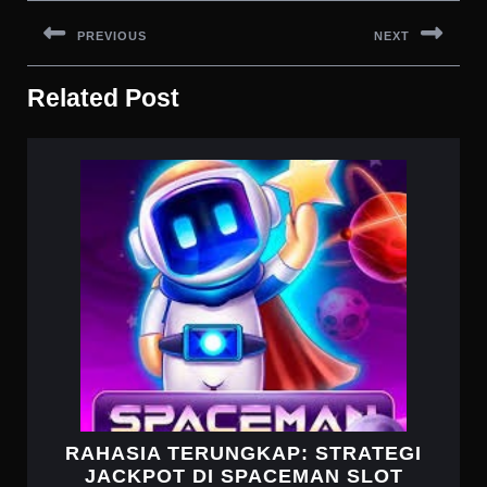
Navigasi
pos
PREVIOUS
NEXT
Previous
Next
Related Post
post:
post:
RAHASIA TERUNGKAP: STRATEGI
JACKPOT DI SPACEMAN SLOT