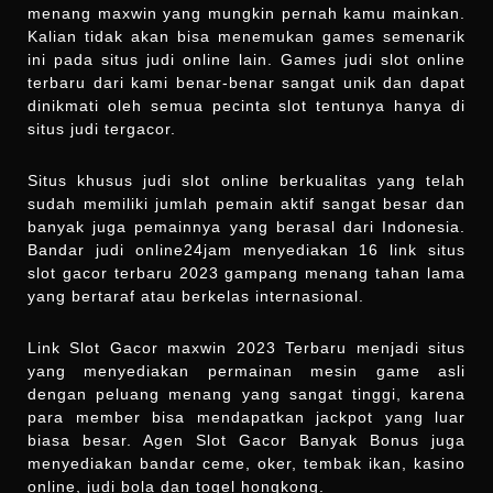
menang maxwin yang mungkin pernah kamu mainkan.
Kalian tidak akan bisa menemukan games semenarik
ini pada situs judi online lain. Games judi slot online
terbaru dari kami benar-benar sangat unik dan dapat
dinikmati oleh semua pecinta slot tentunya hanya di
situs judi tergacor.
Situs khusus judi slot online berkualitas yang telah
sudah memiliki jumlah pemain aktif sangat besar dan
banyak juga pemainnya yang berasal dari Indonesia.
Bandar judi online24jam menyediakan 16 link situs
slot gacor terbaru 2023 gampang menang tahan lama
yang bertaraf atau berkelas internasional.
Link Slot Gacor maxwin 2023 Terbaru menjadi situs
yang menyediakan permainan mesin game asli
dengan peluang menang yang sangat tinggi, karena
para member bisa mendapatkan jackpot yang luar
biasa besar. Agen Slot Gacor Banyak Bonus juga
menyediakan bandar ceme, oker, tembak ikan, kasino
online, judi bola dan togel hongkong.