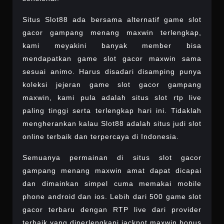
Situs Slot88 ada bersama alternatif game slot
gacor gampang menang maxwin terlengkap,
kami meyakini banyak member bisa
mendapatkan game slot gacor maxwin sama
sesuai animo. Harus disadari disamping punya
koleksi jejeran game slot gacor gampang
maxwin, kami pula adalah situs slot rtp live
paling tinggi serta terlengkap hari ini. Tidaklah
mengherankan kalau Slot88 adalah situs judi slot
online terbaik dan terpercaya di Indonesia.
Semuanya permainan di situs slot gacor
gampang menang maxwin amat dapat dicapai
dan dimainkan simpel cuma memakai mobile
phone android dan ios. Lebih dari 500 game slot
gacor terbaru dengan RTP live dari provider
terbaik yang diperlengkapi jackpot maxwin bonus