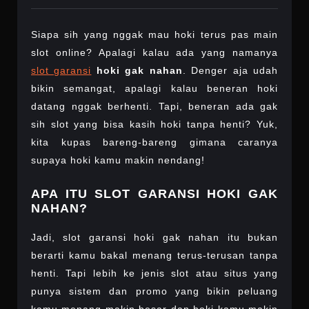
BUAT
KAMU
Siapa sih yang nggak mau hoki terus pas main
YANG
PENGEN
slot online? Apalagi kalau ada yang namanya
UNTUNG
slot garansi
hoki gak nahan
. Denger aja udah
TERUS!
bikin semangat, apalagi kalau beneran hoki
datang nggak berhenti. Tapi, beneran ada gak
sih slot yang bisa kasih hoki tanpa henti? Yuk,
kita kupas bareng-bareng gimana caranya
supaya hoki kamu makin nendang!
APA ITU SLOT GARANSI HOKI GAK
NAHAN?
Jadi, slot garansi hoki gak nahan itu bukan
berarti kamu bakal menang terus-terusan tanpa
henti. Tapi lebih ke jenis slot atau situs yang
punya sistem dan promo yang bikin peluang
kamu menang makin besar dan hoki kamu makin