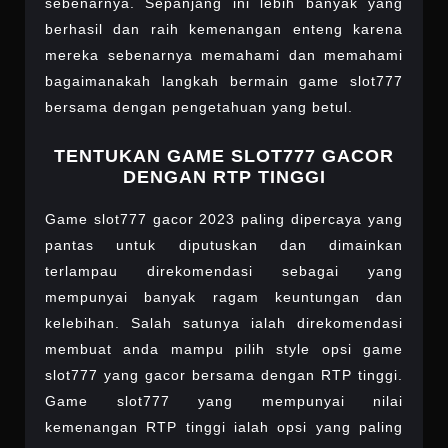
sebenarnya. Sepanjang ini lebih banyak yang
berhasil dan raih kemenangan enteng karena
mereka sebenarnya memahami dan memahami
bagaimanakah langkah bermain game slot777
bersama dengan pengetahuan yang betul.
TENTUKAN GAME SLOT777 GACOR
DENGAN RTP TINGGI
Game slot777 gacor 2023 paling dipercaya yang
pantas untuk diputuskan dan dimainkan
terlampau direkomendasi sebagai yang
mempunyai banyak ragam keuntungan dan
kelebihan. Salah satunya ialah direkomendasi
membuat anda mampu pilih style opsi game
slot777 yang gacor bersama dengan RTP tinggi.
Game slot777 yang mempunyai nilai
kemenangan RTP tinggi ialah opsi yang paling