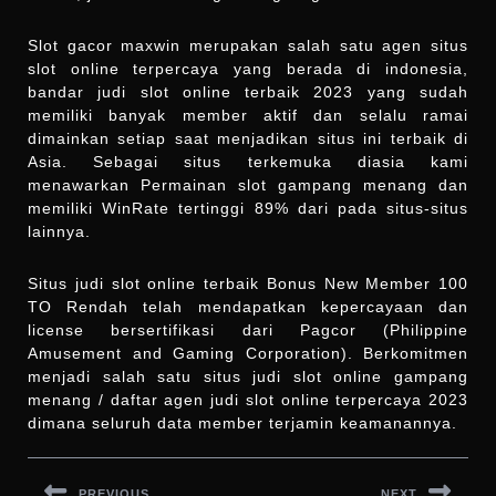
Slot gacor maxwin merupakan salah satu agen situs
slot online terpercaya yang berada di indonesia,
bandar judi slot online terbaik 2023 yang sudah
memiliki banyak member aktif dan selalu ramai
dimainkan setiap saat menjadikan situs ini terbaik di
Asia. Sebagai situs terkemuka diasia kami
menawarkan Permainan slot gampang menang dan
memiliki WinRate tertinggi 89% dari pada situs-situs
lainnya.
Situs judi slot online terbaik Bonus New Member 100
TO Rendah telah mendapatkan kepercayaan dan
license bersertifikasi dari Pagcor (Philippine
Amusement and Gaming Corporation). Berkomitmen
menjadi salah satu situs judi slot online gampang
menang / daftar agen judi slot online terpercaya 2023
dimana seluruh data member terjamin keamanannya.
Navigasi
PREVIOUS
NEXT