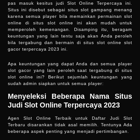
pas masuk kesitus judi Slot Online Terpercaya ini.
Situs ini disebut sebagai situs slot gampang menang
karena semua player bila memainkan permainan slot
online di situs slot online ini akan mudah untuk
memperoleh kemenangan. Disamping itu, beragam
keuntungan yang lain tentu saja akan Anda peroleh
bila tergabung dan bermain di situs slot online slot
gacor terpercaya 2023 ini.
Apa keuntungan yang dapat Anda dan semua player
slot gacor yang lain peroleh saat tergabung di situs
slot online ini? Berikut sejumlah keuntungan yang
sudah admin siapkan untuk semua player:
Menyeleksi Beberapa Nama Situs
Judi Slot Online Terpercaya 2023
Agen Slot Online Terbaik untuk Daftar Judi Slot
Terbaru disarankan tidak asal memilih. Tentunya Ada
beberapa aspek penting yang menjadi pertimbangan.