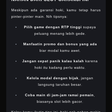
Meskipun ada garansi hoki, kamu tetap harus
pinter-pinter main. Nih tipsnya:
Pilih game dengan RTP tinggi
supaya
peluang menang lebih gede.
Manfaatin promo dan bonus yang ada
biar modal kamu awet.
Jangan cepat panik kalau kalah
karena
hoki itu kadang perlu waktu.
Kelola modal dengan bijak
, jangan
langsung taruhan besar.
Coba main di jam-jam ramai pemain
,
biasanya slot lebih gacor.
Kalau kamu ikutin tips ini, hoki gak nahan makin