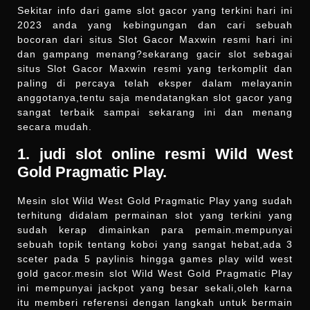
Sekitar info dari game slot gacor yang terkini hari ini
2023 anda yang kebingungan dan cari sebuah
bocoran dari situs Slot Gacor Maxwin resmi hari ini
dan gampang menang?sekarang gacir slot sebagai
situs Slot Gacor Maxwin resmi yang terkomplit dan
paling di percaya telah eksper dalam melayanin
anggotanya,tentu saja mendatangkan slot gacor yang
sangat terbaik sampai sekarang ini dan menang
secara mudah.
1. judi slot online resmi Wild West
Gold Pragmatic Play.
Mesin slot Wild West Gold Pragmatic Play yang sudah
terhitung didalam permainan slot yang terkini yang
sudah kerap dimainkan para pemain.mempunyai
sebuah topik tentang koboi yang sangat hebat,ada 3
sceter pada 5 paylinis hingga games play wild west
gold gacor.mesin slot Wild West Gold Pragmatic Play
ini mempunyai jackpot yang besar sekali,oleh karna
itu memberi referensi dengan langkah untuk bermain