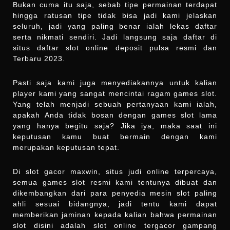
Bukan cuma itu saja, sebab tipe permainan terdapat
hingga ratusan tipe tidak bisa jadi kami jelaskan
seluruh, jadi yang paling benar ialah lekas daftar
serta nikmati sendiri. Jadi langsung saja daftar di
situs daftar slot online deposit pulsa resmi dan
Terbaru 2023.
Pasti saja kami juga menyediakannya untuk kalian
player kami yang sangat mencintai ragam games slot.
Yang telah menjadi sebuah pertanyaan kami ialah,
apakah Anda tidak bosan dengan games slot lama
yang hanya begitu saja? Jika iya, maka saat ini
keputusan kamu buat bermain dengan kami
merupakan keputusan tepat.
Di slot gacor maxwin, situs judi online terpercaya,
semua games slot resmi kami tentunya dibuat dan
dikembangkan dari para penyedia mesin slot paling
ahli sesuai bidangnya, jadi tentu kami dapat
memberikan jaminan kepada kalian bahwa permainan
slot disini adalah slot online tergacor gampang