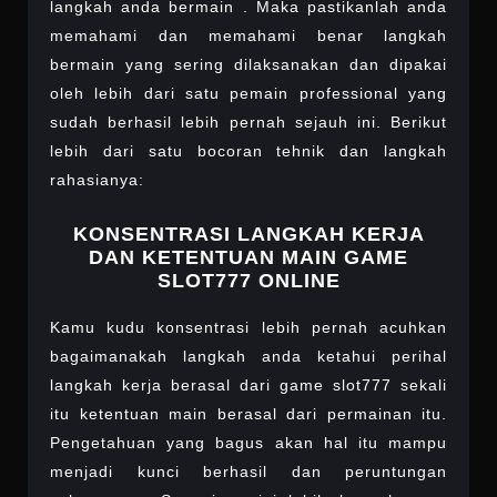
langkah anda bermain . Maka pastikanlah anda
memahami dan memahami benar langkah
bermain yang sering dilaksanakan dan dipakai
oleh lebih dari satu pemain professional yang
sudah berhasil lebih pernah sejauh ini. Berikut
lebih dari satu bocoran tehnik dan langkah
rahasianya:
KONSENTRASI LANGKAH KERJA
DAN KETENTUAN MAIN GAME
SLOT777 ONLINE
Kamu kudu konsentrasi lebih pernah acuhkan
bagaimanakah langkah anda ketahui perihal
langkah kerja berasal dari game slot777 sekali
itu ketentuan main berasal dari permainan itu.
Pengetahuan yang bagus akan hal itu mampu
menjadi kunci berhasil dan peruntungan