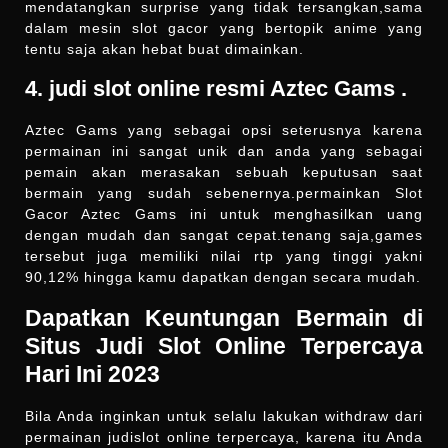
mendatangkan surprise yang tidak tersangkan,sama
dalam mesin slot gacor yang bertopik anime yang
tentu saja akan hebat buat dimainkan.
4. judi slot online resmi Aztec Gams .
Aztec Gams yang sebagai opsi seterusnya karena
permainan ini sangat unik dan anda yang sebagai
pemain akan merasakan sebuah keputusan saat
bermain yang sudah sebenernya.permainkan Slot
Gacor Aztec Gams ini untuk menghasilkan uang
dengan mudah dan sangat cepat.tenang saja,games
tersebut juga memiliki nilai rtp yang tinggi yakni
90,12% hingga kamu dapatkan dengan secara mudah.
Dapatkan Keuntungan Bermain di
Situs Judi Slot Online Terpercaya
Hari Ini 2023
Bila Anda inginkan untuk selalu lakukan withdraw dari
permainan judislot online terpercaya, karena itu Anda