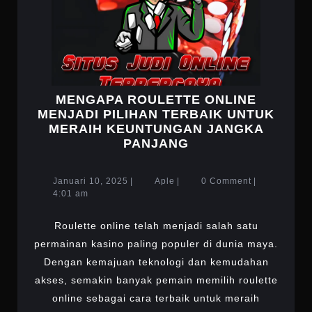
MENGAPA ROULETTE ONLINE
MENJADI PILIHAN TERBAIK UNTUK
MERAIH KEUNTUNGAN JANGKA
MENGAPA
PANJANG
ROULETTE
ONLINE
Januari
Aple
Januari 10, 2025
|
Aple
|
0 Comment
|
MENJADI
10,
4:01 am
PILIHAN
2025
TERBAIK
Roulette online telah menjadi salah satu
UNTUK
permainan kasino paling populer di dunia maya.
MERAIH
KEUNTUNGAN
Dengan kemajuan teknologi dan kemudahan
JANGKA
akses, semakin banyak pemain memilih roulette
PANJANG
online sebagai cara terbaik untuk meraih