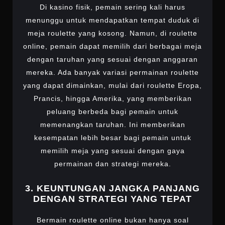
Di kasino fisik, pemain sering kali harus
menunggu untuk mendapatkan tempat duduk di
meja roulette yang kosong. Namun, di roulette
online, pemain dapat memilih dari berbagai meja
dengan taruhan yang sesuai dengan anggaran
mereka. Ada banyak variasi permainan roulette
yang dapat dimainkan, mulai dari roulette Eropa,
Prancis, hingga Amerika, yang memberikan
peluang berbeda bagi pemain untuk
memenangkan taruhan. Ini memberikan
kesempatan lebih besar bagi pemain untuk
memilih meja yang sesuai dengan gaya
permainan dan strategi mereka.
3. KEUNTUNGAN JANGKA PANJANG
DENGAN STRATEGI YANG TEPAT
Bermain roulette online bukan hanya soal