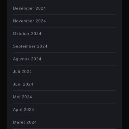
Desember 2024
November 2024
Oktober 2024
September 2024
Agustus 2024
Juli 2024
Juni 2024
Mei 2024
April 2024
Maret 2024