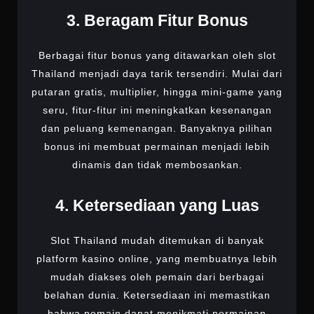
3.
Beragam Fitur Bonus
Berbagai fitur bonus yang ditawarkan oleh slot
Thailand menjadi daya tarik tersendiri. Mulai dari
putaran gratis, multiplier, hingga mini-game yang
seru, fitur-fitur ini meningkatkan kesenangan
dan peluang kemenangan. Banyaknya pilihan
bonus ini membuat permainan menjadi lebih
dinamis dan tidak membosankan.
4.
Ketersediaan yang Luas
Slot Thailand mudah ditemukan di banyak
platform kasino online, yang membuatnya lebih
mudah diakses oleh pemain dari berbagai
belahan dunia. Ketersediaan ini memastikan
bahwa pemain dapat menikmati permainan