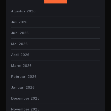
Agustus 2026
Juli 2026
Juni 2026
Mei 2026
April 2026
Maret 2026
Februari 2026
Januari 2026
Desember 2025
November 2025