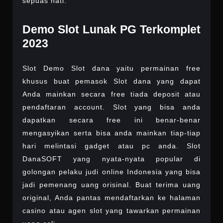
sepuas hati.
Demo Slot Lunak PG Terkomplet
2023
Slot Demo Slot dana yaitu permainan free
khusus buat pemasok Slot dana yang dapat
Anda mainkan secara free tiada deposit atau
pendaftaran account. Slot yang bisa anda
dapatkan secara free ini benar-benar
mengasyikan serta bisa anda mainkan tiap-tiap
hari melintasi gadget atau pc anda. Slot
DanaSOFT yang nyata-nyata popular di
golongan pelaku judi online Indonesia yang bisa
jadi pemenang uang orisinal. Buat terima uang
original, Anda pantas mendaftarkan ke halaman
casino atau agen slot yang tawarkan permainan