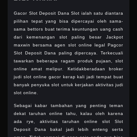
Gacor Slot Deposit Dana Slot ialah satu diantara
pilihan tepat yang bisa dipercayai oleh sama-
sama bettors buat terima keuntungan uang cash
dari kemenangan slot paling besar Jackpot
maxwin bersama agen slot online legal Pagcor
Slot Deposit Dana paling dipercaya. Terkecuali
tawarkan beberapa ragam produk pujaan, slot
online amat melipur. Ketidakberadaan broker
judi slot online gacor kerap kali jadi tempat buat
banyak penyuka slot untuk kerjakan aktivitas judi
slot online.
Sebagai kabar tambahan yang penting teman
dekat taruhan online tahu, kalau oleh karena
ada rye, aktivitas taruhan online slot Slot
Deposit Dana bakal jadi lebih enteng serta