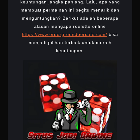
keuntungan jangka panjang. Lalu, apa yang
membuat permainan ini begitu menarik dan
menguntungkan? Berikut adalah beberapa
alasan mengapa roulette online
https://www.ordergreendoorcafe.com/
bisa
menjadi pilihan terbaik untuk meraih
keuntungan.