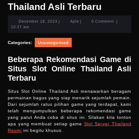
Thailand Asli Terbaru
Desember
Aple
Desember 18, 2023
|
Aple
|
0 Comment
|
18,
10:37 am
2023
Categories:
Uncategorized
Beberapa Rekomendasi Game di
Situs Slot Online Thailand Asli
Terbaru
Situs Slot Online Thailand Asli menawarkan beragam
permainan bagus yang siap menarik sejumlah pemain.
Dari sejumlah ratus pilihan game yang terdapat, kami
telah mengumpulkan beberapa rekomendasi game
yang patut Anda coba di situs ini. Silakan kita tonton
apa yang membuat setiap game
Slot Server Thailand
Resmi
ini begitu khusus.