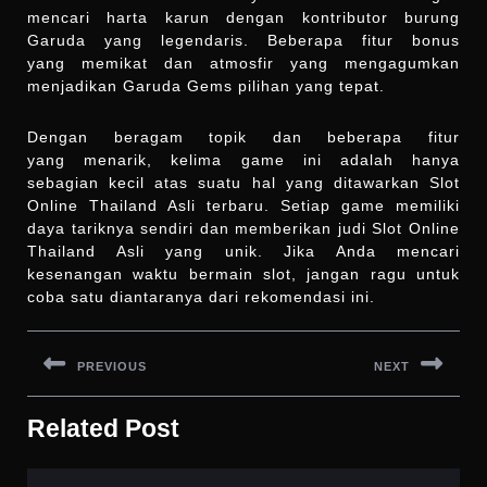
mencari harta karun dengan kontributor burung
Garuda yang legendaris. Beberapa fitur bonus
yang memikat dan atmosfir yang mengagumkan
menjadikan Garuda Gems pilihan yang tepat.
Dengan beragam topik dan beberapa fitur
yang menarik, kelima game ini adalah hanya
sebagian kecil atas suatu hal yang ditawarkan Slot
Online Thailand Asli terbaru. Setiap game memiliki
daya tariknya sendiri dan memberikan judi Slot Online
Thailand Asli yang unik. Jika Anda mencari
kesenangan waktu bermain slot, jangan ragu untuk
coba satu diantaranya dari rekomendasi ini.
Navigasi
pos
PREVIOUS
NEXT
Previous
Next
Related Post
post:
post: