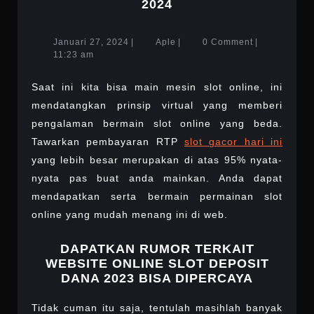
SITUS
2024
SLOT
ONLINE
Januari
Aple
Januari 27, 2024
|
Aple
|
0 Comment
|
SAH
27,
11:23 am
INDONESIA
2024
2024
Saat ini kita bisa main mesin slot online, ini
mendatangkan prinsip virtual yang memberi
pengalaman bermain slot online yang beda.
Tawarkan pembayaran RTP
slot gacor hari ini
yang lebih besar merupakan di atas 95% nyata-
nyata pas buat anda mainkan. Anda dapat
mendapatkan serta bermain permainan slot
online yang mudah menang ini di web.
DAPATKAN RUMOR TERKAIT
WEBSITE ONLINE SLOT DEPOSIT
DANA 2023 BISA DIPERCAYA
Tidak cuman itu saja, tentulah masihlah banyak