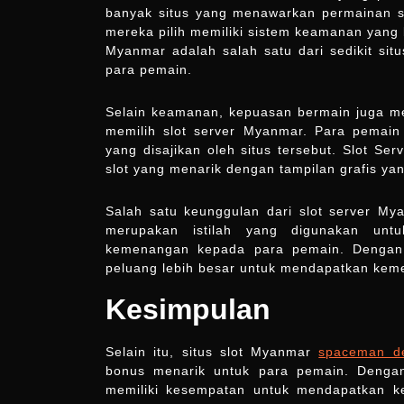
banyak situs yang menawarkan permainan s
mereka pilih memiliki sistem keamanan yang 
Myanmar adalah salah satu dari sedikit si
para pemain.
Selain keamanan, kepuasan bermain juga men
memilih slot server Myanmar. Para pemain
yang disajikan oleh situs tersebut. Slot 
slot yang menarik dengan tampilan grafis ya
Salah satu keunggulan dari slot server My
merupakan istilah yang digunakan unt
kemenangan kepada para pemain. Dengan 
peluang lebih besar untuk mendapatkan keme
Kesimpulan
Selain itu, situs slot Myanmar
spaceman d
bonus menarik untuk para pemain. Denga
memiliki kesempatan untuk mendapatkan ke