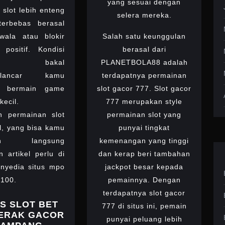
yang sesuai dengan
 slot lebih enteng
selera mereka.
terbebas berasal
wala atau blokir
Salah satu keunggulan
t positif. Kondisi
berasal dari
kut bakal
PLANETBOLA88 adalah
rlancar kamu
terdapatnya permainan
m bermain game
slot gacor 777. Slot gacor
kecil.
777 merupakan style
n permainan slot
permainan slot yang
il, yang bisa kamu
punyai tingkat
an langsung
kemenangan yang tinggi
n artikel perlu di
dan kerap beri tambahan
enyedia situs mpo
jackpot besar kepada
 100.
pemainnya. Dengan
terdapatnya slot gacor
US SLOT BET
777 di situs ini, pemain
PERAK GACOR
punyai peluang lebih