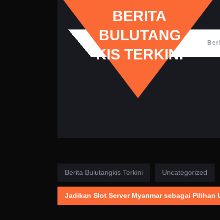
Skip
BERITA
to
content
BULUTANG
Ber
KIS TERKINI
Berita Bulutangkis Terkini
Uncategorized
Jadikan Slot Server Myanmar sebagai Pilihan