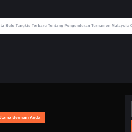
ita Bulu Tangkis Terbaru Tentang Pengunduran Turnamen Malaysia 
 Utama Bermain Anda