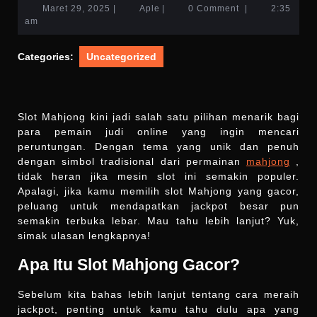
Maret
Aple
Maret 29, 2025
|
Aple
|
0 Comment
|
2:35
29,
am
2025
Categories:
Uncategorized
Slot Mahjong kini jadi salah satu pilihan menarik bagi
para pemain judi online yang ingin mencari
peruntungan. Dengan tema yang unik dan penuh
dengan simbol tradisional dari permainan
mahjong
,
tidak heran jika mesin slot ini semakin populer.
Apalagi, jika kamu memilih slot Mahjong yang gacor,
peluang untuk mendapatkan jackpot besar pun
semakin terbuka lebar. Mau tahu lebih lanjut? Yuk,
simak ulasan lengkapnya!
Apa Itu Slot Mahjong Gacor?
Sebelum kita bahas lebih lanjut tentang cara meraih
jackpot, penting untuk kamu tahu dulu apa yang