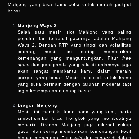
Mahjong yang bisa kamu coba untuk meraih jackpot
besar:
Mahjong Ways 2
Salah satu mesin slot Mahjong yang paling
populer dan terkenal gacornya adalah Mahjong
Ways 2. Dengan RTP yang tinggi dan volatilitas
sedang, mesin ini sering memberikan
kemenangan yang menguntungkan. Fitur
free
spins
dan pengganda yang ada di dalamnya juga
akan sangat membantu kamu dalam meraih
jackpot yang besar. Mesin ini cocok untuk kamu
yang suka bermain dengan taruhan moderat tapi
ingin kesempatan menang besar!
Dragon Mahjong
Mesin ini memiliki tema naga yang kuat, serta
simbol-simbol khas Tiongkok yang membuatnya
menarik. Dragon Mahjong juga dikenal cukup
gacor dan sering memberikan kemenangan kecil
hingga menengah. Fitur
wild
dan
scatter
di dalam