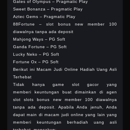
Gates of Olympus – Pragmatic Play
Sweet Bonanza – Pragmatic Play
Aztec Gems – Pragmatic Play
88Fortune – slot bonus new member 100
diawalnya tanpa ada deposit
Mahjong Ways – PG Soft
Ganda Fortune – PG Soft
Lucky Neko – PG Soft
Fortune Ox – PG Soft
Berikut ini Macam Judi Online Hadiah Uang Asli
Terhebat
Tidak hanya game slot gacor yang
memberi keuntungan buat dimainkan di agen
slot slots bonus new member 100 diawalnya
tanpa ada deposit. Apabila Anda jenuh, Anda
dapat main di macam judi online yang lain yang
memberi keuntungan berhadiah uang asli
terhebat, mencakup: