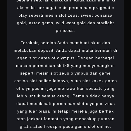
akses ke berbagai jenis permainan pragmatic
play seperti mesin slot zeus, sweet bonanza
gold, aztec gems, wild west gold dan starlight
princess.
Terakhir, setelah Anda membuat akun dan
melakukan deposit, Anda dapat mulai bermain di
agen slot gates of olympus. Dengan berbagai
macam permainan slot88 yang menyenangkan
seperti mesin slot zeus olympus dan game
casino slot online lainnya, situs slot kakek gates
of olympus ini juga menawarkan sesuatu yang
lebih untuk semua orang. Pemain tidak hanya
dapat menikmati permainan slot olympus zeus
yang luar biasa ini tetapi mereka juga berhak
atas jackpot fantastis yang mencakup putaran
gratis atau freespin pada game slot online.