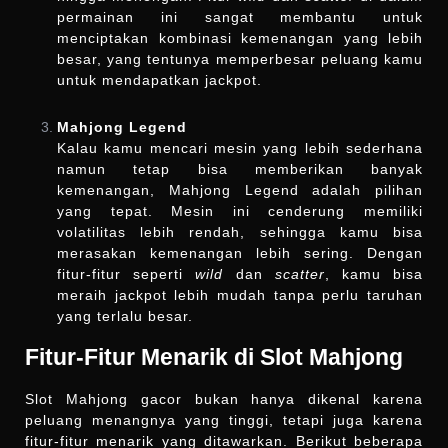
permainan ini sangat membantu untuk
menciptakan kombinasi kemenangan yang lebih
besar, yang tentunya memperbesar peluang kamu
untuk mendapatkan jackpot.
Mahjong Legend
Kalau kamu mencari mesin yang lebih sederhana
namun tetap bisa memberikan banyak
kemenangan, Mahjong Legend adalah pilihan
yang tepat. Mesin ini cenderung memiliki
volatilitas lebih rendah, sehingga kamu bisa
merasakan kemenangan lebih sering. Dengan
fitur-fitur seperti
wild
dan
scatter
, kamu bisa
meraih jackpot lebih mudah tanpa perlu taruhan
yang terlalu besar.
Fitur-Fitur Menarik di Slot Mahjong
Slot Mahjong gacor bukan hanya dikenal karena
peluang menangnya yang tinggi, tetapi juga karena
fitur-fitur menarik yang ditawarkan. Berikut beberapa