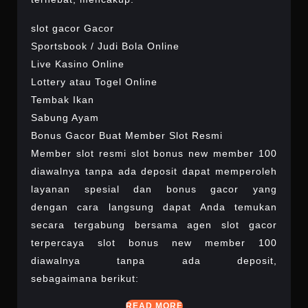
slot gacor Gacor
Sportsbook / Judi Bola Online
Live Kasino Online
Lottery atau Togel Online
Tembak Ikan
Sabung Ayam
Bonus Gacor Buat Member Slot Resmi
Member slot resmi slot bonus new member 100
diawalnya tanpa ada deposit dapat memperoleh
layanan spesial dan bonus gacor yang
dengan cara langsung dapat Anda temukan
secara tergabung bersama agen slot gacor
terpercaya slot bonus new member 100
diawalnya tanpa ada deposit,
sebagaimana berikut:
READ
READ MORE