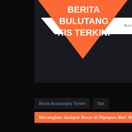
Skip
BERITA
to
content
BULUTANG
Ber
KIS TERKINI
Berita Bulutangkis Terkini
Slot
Menangkan Jackpot Besar di Olympus Slot: Da