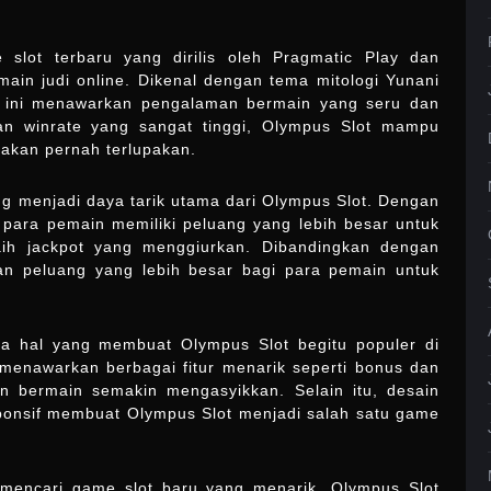
slot terbaru yang dirilis oleh Pragmatic Play dan
main judi online. Dikenal dengan tema mitologi Yunani
 ini menawarkan pengalaman bermain yang seru dan
 dan winrate yang sangat tinggi, Olympus Slot mampu
akan pernah terlupakan.
ang menjadi daya tarik utama dari Olympus Slot. Dengan
para pemain memiliki peluang yang lebih besar untuk
h jackpot yang menggiurkan. Dibandingkan dengan
an peluang yang lebih besar bagi para pemain untuk
ya hal yang membuat Olympus Slot begitu populer di
a menawarkan berbagai fitur menarik seperti bonus dan
 bermain semakin mengasyikkan. Selain itu, desain
ponsif membuat Olympus Slot menjadi salah satu game
 mencari game slot baru yang menarik, Olympus Slot