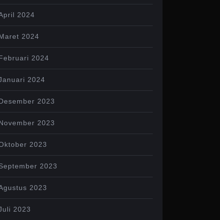
April 2024
Maret 2024
Februari 2024
Januari 2024
Desember 2023
November 2023
Oktober 2023
September 2023
Agustus 2023
Juli 2023