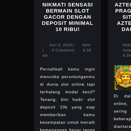
NIKMATI SENSASI
AZTE
BERMAIN SLOT
PRAG
GACOR DENGAN
SI
DEPOSIT MINIMAL
AZT
NIKMATI
10 RIBU!
DA
SENSASI
BERMAIN
Juni
Aple
Juni 8, 2024
|
Aple
Sep
SLOT
8,
|
0 Comment
|
9:38
Apl
GACOR
2024
am
8:3
DENGAN
DEPOSIT
Pernahkah kamu ingin
MINIMAL
mencoba peruntunganmu
10
RIBU!
di dunia slot online tapi
terhalang modal kecil?
Di da
Tenang, kini hadir slot
online,
deposit 10k yang siap
sering
memberikan kamu
bebera
kesempatan untuk meraih
diantar
kemenangan besar tanpa