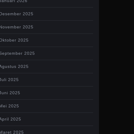
Januari 2026
Desember 2025
November 2025
Oktober 2025
September 2025
Agustus 2025
Juli 2025
Juni 2025
Mei 2025
April 2025
Maret 2025