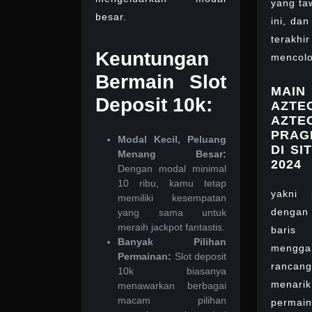
yang ta
besar.
ini, da
terakh
Keuntungan
mencolo
Bermain Slot
MAI
Deposit 10k:
AZT
AZT
PRAG
Modal Kecil, Peluang
DI SI
Menang Besar:
2024
Dengan modal minimal
10 ribu, kamu tetap
yakni 
memiliki kesempatan
dengan 
yang sama untuk
meraih jackpot fantastis.
bar
Banyak Pilihan
mengga
Permainan:
Slot deposit
rancan
10k biasanya
menari
menawarkan berbagai
macam pilihan
permai