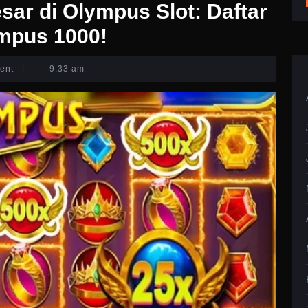
ar di Olympus Slot: Daftar
ympus 1000!
ent
|
9:33 am