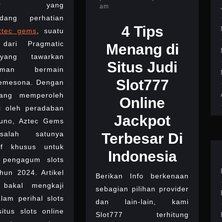
SITUS
nyar yang
2024
am
JUDI
dang perhatian
SLOT777
4 Tips
ztec gems
, suatu
ONLINE
 dari Pragmatic
JACKPOT
Menang di
TERBESAR
yang tawarkan
Situs Judi
DI
laman bermain
INDONESI
Slot777
emesona. Dengan
yang memperoleh
Online
si oleh peradaban
Jackpot
kuno, Aztec Gems
salah satunya
Terbesar Di
tif khusus untuk
Indonesia
 pengagum slots
hun 2024. Artikel
Berikan Info berkenaan
t bakal mengkaji
sebagian pilihan provider
alam perihal slots
dan lain-lain, kami
situs slots online
Slot777 terhitung