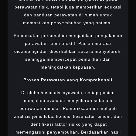
perawatan fisik, tetapi juga memberikan edukasi
dan panduan perawatan di rumah untuk
memastikan penyembuhan yang optimal.
Pendekatan personal ini menjadikan pengalaman
perawatan lebih efektif. Pasien merasa
didampingi dan diperhatikan secara menyeluruh,
sehingga mempercepat pemulihan dan
meningkatkan kepuasan.
Proses Perawatan yang Komprehensif
Di globalhospitalvijayawada, setiap pasien
menjalani evaluasi menyeluruh sebelum
perawatan dimulai. Pemeriksaan ini meliputi
analisis jenis luka, kondisi kesehatan umum, dan
identifikasi faktor risiko yang dapat
memengaruhi penyembuhan. Berdasarkan hasil