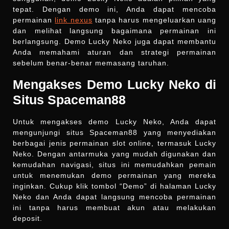
tepat. Dengan demo ini, Anda dapat mencoba
permainan
link nexus
tanpa harus mengeluarkan uang
dan melihat langsung bagaimana permainan ini
berlangsung. Demo Lucky Neko juga dapat membantu
Anda memahami aturan dan strategi permainan
sebelum benar-benar memasang taruhan.
Mengakses Demo Lucky Neko di
Situs Spaceman88
Untuk mengakses demo Lucky Neko, Anda dapat
mengunjungi situs Spaceman88 yang menyediakan
berbagai jenis permainan slot online, termasuk Lucky
Neko. Dengan antarmuka yang mudah digunakan dan
kemudahan navigasi, situs ini memudahkan pemain
untuk menemukan demo permainan yang mereka
inginkan. Cukup klik tombol “Demo” di halaman Lucky
Neko dan Anda dapat langsung mencoba permainan
ini tanpa harus membuat akun atau melakukan
deposit.