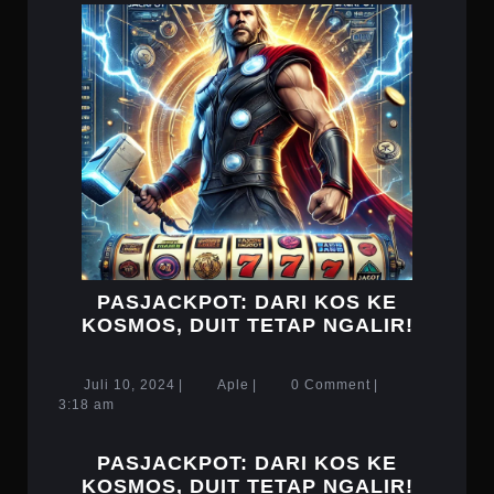
PASJACKPOT: DARI KOS KE
PASJA
KOSMOS, DUIT TETAP NGALIR!
DARI
KOS
Juli
Aple
Juli 10, 2024
|
Aple
|
0 Comment
|
KE
10,
3:18 am
KOSMO
2024
DUIT
PASJACKPOT: DARI KOS KE
TETAP
KOSMOS, DUIT TETAP NGALIR!
NGALIR