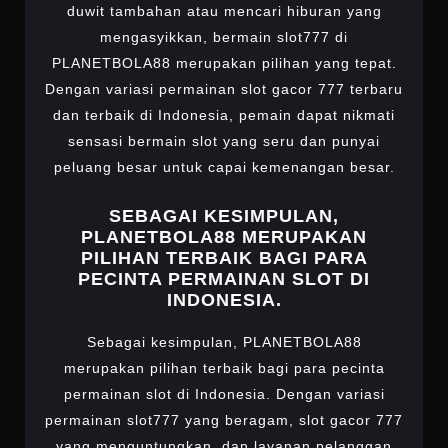
duwit tambahan atau mencari hiburan yang
mengasyikkan, bermain slot777 di
PLANETBOLA88 merupakan pilihan yang tepat.
Dengan variasi permainan slot gacor 777 terbaru
dan terbaik di Indonesia, pemain dapat nikmati
sensasi bermain slot yang seru dan punyai
peluang besar untuk capai kemenangan besar.
SEBAGAI KESIMPULAN,
PLANETBOLA88 MERUPAKAN
PILIHAN TERBAIK BAGI PARA
PECINTA PERMAINAN SLOT DI
INDONESIA.
Sebagai kesimpulan, PLANETBOLA88
merupakan pilihan terbaik bagi para pecinta
permainan slot di Indonesia. Dengan variasi
permainan slot777 yang beragam, slot gacor 777
yang menguntungkan, dan layanan pelanggan