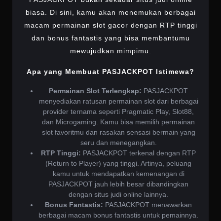
biasa. Di sini, kamu akan menemukan berbagai
macam permainan slot gacor dengan RTP tinggi
dan bonus fantastis yang bisa membantumu
mewujudkan mimpimu.
Apa yang Membuat PASJACKPOT Istimewa?
Permainan Slot Terlengkap:
PASJACKPOT
menyediakan ratusan permainan slot dari berbagai
provider ternama seperti Pragmatic Play, Slot88,
dan Microgaming. Kamu bisa memilih permainan
slot favoritmu dan rasakan sensasi bermain yang
seru dan menegangkan.
RTP Tinggi:
PASJACKPOT terkenal dengan RTP
(Return to Player) yang tinggi. Artinya, peluang
kamu untuk mendapatkan kemenangan di
PASJACKPOT jauh lebih besar dibandingkan
dengan situs judi online lainnya.
Bonus Fantastis:
PASJACKPOT menawarkan
berbagai macam bonus fantastis untuk pemainnya.