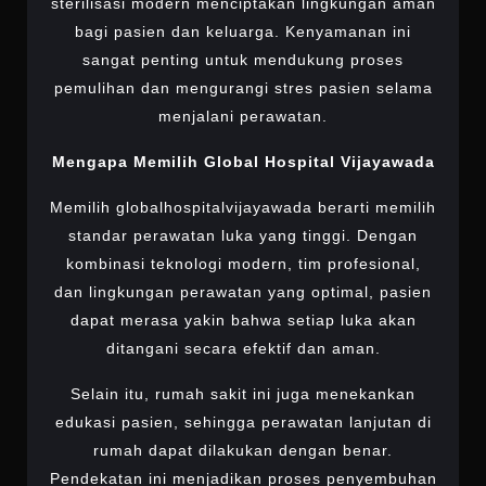
sterilisasi modern menciptakan lingkungan aman
bagi pasien dan keluarga. Kenyamanan ini
sangat penting untuk mendukung proses
pemulihan dan mengurangi stres pasien selama
menjalani perawatan.
Mengapa Memilih Global Hospital Vijayawada
Memilih globalhospitalvijayawada berarti memilih
standar perawatan luka yang tinggi. Dengan
kombinasi teknologi modern, tim profesional,
dan lingkungan perawatan yang optimal, pasien
dapat merasa yakin bahwa setiap luka akan
ditangani secara efektif dan aman.
Selain itu, rumah sakit ini juga menekankan
edukasi pasien, sehingga perawatan lanjutan di
rumah dapat dilakukan dengan benar.
Pendekatan ini menjadikan proses penyembuhan