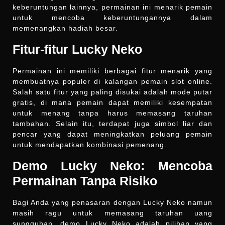
keberuntungan lainnya, permainan ini menarik pemain
untuk mencoba keberuntungannya dalam
memenangkan hadiah besar.
Fitur-fitur Lucky Neko
Permainan ini memiliki berbagai fitur menarik yang
membuatnya populer di kalangan pemain slot online.
Salah satu fitur yang paling disukai adalah mode putar
gratis, di mana pemain dapat memiliki kesempatan
untuk menang tanpa harus memasang taruhan
tambahan. Selain itu, terdapat juga simbol liar dan
pencar yang dapat meningkatkan peluang pemain
untuk mendapatkan kombinasi pemenang.
Demo Lucky Neko: Mencoba
Permainan Tanpa Risiko
Bagi Anda yang penasaran dengan Lucky Neko namun
masih ragu untuk memasang taruhan uang
sungguhan, demo Lucky Neko adalah pilihan yang