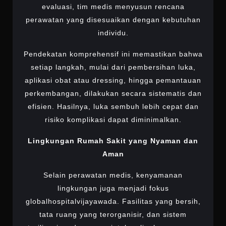
evaluasi, tim medis menyusun rencana
perawatan yang disesuaikan dengan kebutuhan
individu.
Pendekatan komprehensif ini memastikan bahwa
setiap langkah, mulai dari pembersihan luka,
aplikasi obat atau dressing, hingga pemantauan
perkembangan, dilakukan secara sistematis dan
efisien. Hasilnya, luka sembuh lebih cepat dan
risiko komplikasi dapat diminimalkan.
Lingkungan Rumah Sakit yang Nyaman dan
Aman
Selain perawatan medis, kenyamanan
lingkungan juga menjadi fokus
globalhospitalvijayawada. Fasilitas yang bersih,
tata ruang yang terorganisir, dan sistem