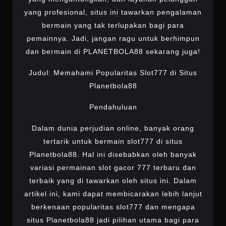
yang profesional, situs ini tawarkan pengalaman
bermain yang tak terlupakan bagi para
pemainnya. Jadi, jangan ragu untuk berhimpun
dan bermain di PLANETBOLA88 sekarang juga!
Judul: Memahami Popularitas Slot777 di Situs
Planetbola88
Pendahuluan
Dalam dunia perjudian online, banyak orang
tertarik untuk bermain slot777 di situs
Planetbola88. Hal ini disebabkan oleh banyak
variasi permainan slot gacor 777 terbaru dan
terbaik yang di tawarkan oleh situs ini. Dalam
artikel ini, kami dapat membicarakan lebih lanjut
berkenaan popularitas slot777 dan mengapa
situs Planetbola88 jadi pilihan utama bagi para