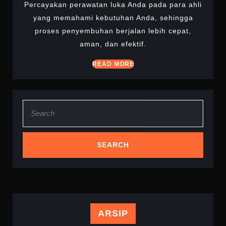
Percayakan perawatan luka Anda pada para ahli
yang memahami kebutuhan Anda, sehingga
proses penyembuhan berjalan lebih cepat,
aman, dan efektif.
READ
READ MORE
MORE
Search
for:
ARSIP