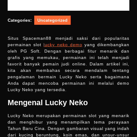
Categories:
Uncategorized
Situs Spaceman88 menjadi saksi dari popularitas
permainan slot
lucky neko demo
yang dikembangkan
oleh PG Soft. Dengan berbagai fitur menarik dan
grafis yang memukau, permainan ini telah menjadi
favorit banyak pemain judi online. Dalam artikel ini,
kita akan membahas secara mendalam tentang
pengalaman bermain Lucky Neko serta bagaimana
Anda dapat mencoba permainan ini melalui demo
Lucky Neko yang tersedia.
Mengenal Lucky Neko
Lucky Neko merupakan permainan slot yang menarik
dan menghibur yang menampilkan tema perayaan
Tahun Baru Cina. Dengan gambaran visual yang indah
dari kucing beruntung, koin emas, dan unsur-unsur