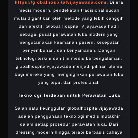
https://globalhospitalvijayawada.com/
. Di era
medis modern, pendekatan tradisional sudah
mulai digantikan oleh metode yang lebih canggih
dan efektif.
Global Hospital Vijayawada
hadir
sebagai pusat perawatan luka modern yang
mengutamakan keamanan pasien, kecepatan
penyembuhan, dan kenyamanan. Dengan
teknologi terkini dan tim medis berpengalaman,
globalhospitalvijayawada menjadi pilihan utama
bagi mereka yang menginginkan perawatan luka
yang tepat dan profesional.
Teknologi Terdepan untuk Perawatan Luka
Salah satu keunggulan globalhospitalvijayawada
adalah penggunaan teknologi medis mutakhir
dalam setiap prosedur perawatan luka. Dari
dressing modern hingga terapi berbasis cahaya