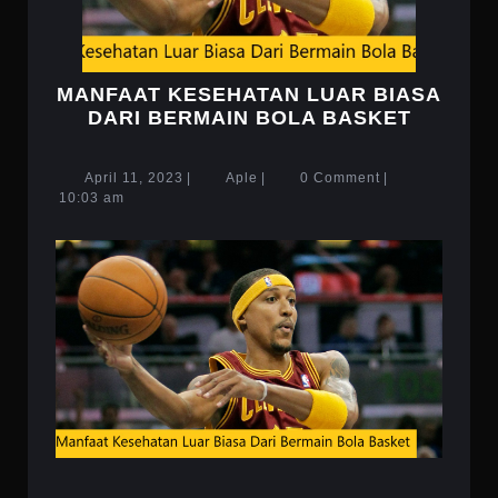
MANFAAT KESEHATAN LUAR BIASA
MANFA
DARI BERMAIN BOLA BASKET
KESEHA
LUAR
April
Aple
April 11, 2023
|
Aple
|
0 Comment
|
BIASA
11,
10:03 am
DARI
2023
BERMAI
BOLA
BASKE