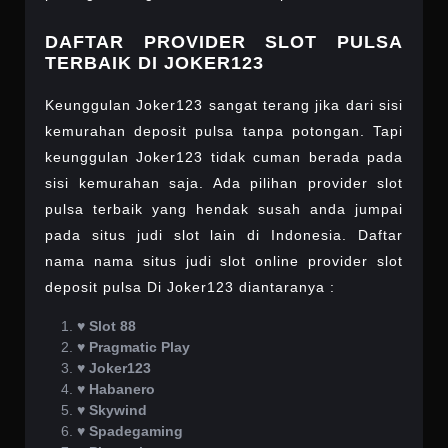
DAFTAR PROVIDER SLOT PULSA
TERBAIK DI JOKER123
Keunggulan Joker123 sangat terang jika dari sisi
kemurahan deposit pulsa tanpa potongan. Tapi
keunggulan Joker123 tidak cuman berada pada
sisi kemurahan saja. Ada pilihan provider slot
pulsa terbaik yang hendak susah anda jumpai
pada situs judi slot lain di Indonesia. Daftar
nama nama situs judi slot online provider slot
deposit pulsa Di Joker123 diantaranya :
♥ Slot 88
♥ Pragmatic Play
♥ Joker123
♥ Habanero
♥ Skywind
♥ Spadegaming