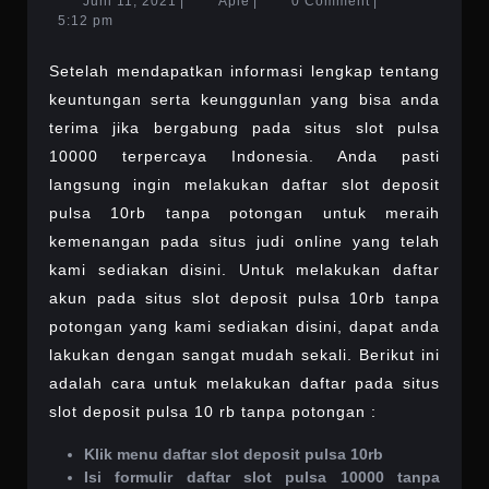
Juni
Aple
Juni 11, 2021
|
Aple
|
0 Comment
|
DEPOS
11,
5:12 pm
PULSA
2021
10RB
Setelah mendapatkan informasi lengkap tentang
TANPA
keuntungan serta keunggunlan yang bisa anda
POTON
terima jika bergabung pada situs slot pulsa
10000 terpercaya Indonesia. Anda pasti
langsung ingin melakukan daftar slot deposit
pulsa 10rb tanpa potongan untuk meraih
kemenangan pada situs judi online yang telah
kami sediakan disini. Untuk melakukan daftar
akun pada situs slot deposit pulsa 10rb tanpa
potongan yang kami sediakan disini, dapat anda
lakukan dengan sangat mudah sekali. Berikut ini
adalah cara untuk melakukan daftar pada situs
slot deposit pulsa 10 rb tanpa potongan :
Klik menu daftar slot deposit pulsa 10rb
Isi formulir daftar slot pulsa 10000 tanpa