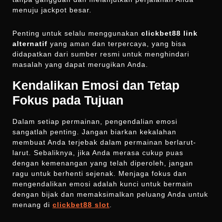
menuju jackpot besar.
Penting untuk selalu menggunakan
clickbet88 link
alternatif
yang aman dan terpercaya, yang bisa
didapatkan dari sumber resmi untuk menghindari
masalah yang dapat merugikan Anda.
Kendalikan Emosi dan Tetap
Fokus pada Tujuan
Dalam setiap permainan, pengendalian emosi
sangatlah penting. Jangan biarkan kekalahan
membuat Anda terjebak dalam permainan berlarut-
larut. Sebaliknya, jika Anda merasa cukup puas
dengan kemenangan yang telah diperoleh, jangan
ragu untuk berhenti sejenak. Menjaga fokus dan
mengendalikan emosi adalah kunci untuk bermain
dengan bijak dan memaksimalkan peluang Anda untuk
menang di
clickbet88 slot
.