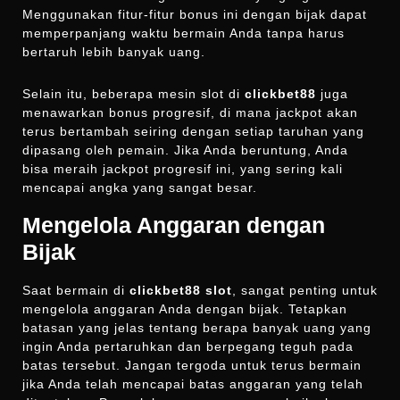
Menggunakan fitur-fitur bonus ini dengan bijak dapat
memperpanjang waktu bermain Anda tanpa harus
bertaruh lebih banyak uang.
Selain itu, beberapa mesin slot di
clickbet88
juga
menawarkan bonus progresif, di mana jackpot akan
terus bertambah seiring dengan setiap taruhan yang
dipasang oleh pemain. Jika Anda beruntung, Anda
bisa meraih jackpot progresif ini, yang sering kali
mencapai angka yang sangat besar.
Mengelola Anggaran dengan
Bijak
Saat bermain di
clickbet88 slot
, sangat penting untuk
mengelola anggaran Anda dengan bijak. Tetapkan
batasan yang jelas tentang berapa banyak uang yang
ingin Anda pertaruhkan dan berpegang teguh pada
batas tersebut. Jangan tergoda untuk terus bermain
jika Anda telah mencapai batas anggaran yang telah