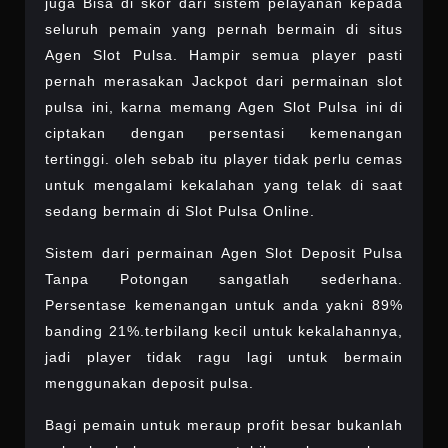
juga Bisa di skor dari sistem pelayanan kepada
seluruh pemain yang pernah bermain di situs
Agen Slot Pulsa. Hampir semua player pasti
pernah merasakan Jackpot dari permainan slot
pulsa ini, karna memang Agen Slot Pulsa ini di
ciptakan dengan persentasi kemenangan
tertinggi. oleh sebab itu player tidak perlu cemas
untuk mengalami kekalahan yang telak di saat
sedang bermain di Slot Pulsa Online.
Sistem dari permainan Agen Slot Deposit Pulsa
Tanpa Potongan sangatlah sederhana.
Persentase kemenangan untuk anda yakni 89%
banding 21%.terbilang kecil untuk kekalahannya,
jadi player tidak ragu lagi untuk bermain
menggunakan deposit pulsa.
Bagi pemain untuk meraup profit besar bukanlah