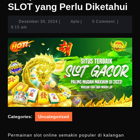
SLOT yang Perlu Diketahui
Desember
Aple
Desember 30, 2024
|
Aple
|
0 Comment
|
30,
9:15 am
2024
Categories:
Uncategorized
Permainan slot online semakin populer di kalangan