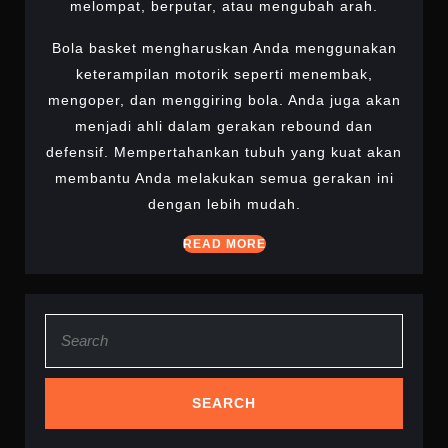
melompat, berputar, atau mengubah arah.
Bola basket mengharuskan Anda menggunakan
keterampilan motorik seperti menembak,
mengoper, dan menggiring bola. Anda juga akan
menjadi ahli dalam gerakan rebound dan
defensif. Mempertahankan tubuh yang kuat akan
membantu Anda melakukan semua gerakan ini
dengan lebih mudah.
READ
READ MORE
MORE
Search
for: