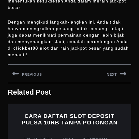
menentukan kesuksesan Anda dalam meraih jackpot
besar.
Dengan mengikuti langkah-langkah ini, Anda tidak
hanya meningkatkan peluang untuk menang, tetapi
juga dapat menikmati permainan dengan lebih bijak
dan menyenangkan. Jadi, cobalah peruntungan Anda
di
clickbet88 slot
dan raih jackpot besar yang sudah
menanti!
Navigasi
pos
PREVIOUS
NEXT
Previous
Next
Related Post
post:
post:
CARA DAFTAR SLOT DEPOSIT
CARA
PULSA 10RB TANPA POTONGAN
DAFTA
SLOT