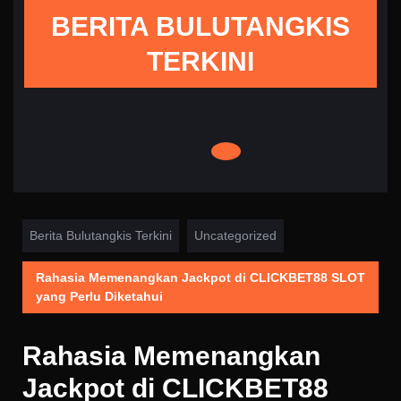
Skip
BERITA BULUTANGKIS
to
content
TERKINI
Berita Bulutangkis Terkini
Uncategorized
Rahasia Memenangkan Jackpot di CLICKBET88 SLOT
yang Perlu Diketahui
Rahasia Memenangkan
Jackpot di CLICKBET88