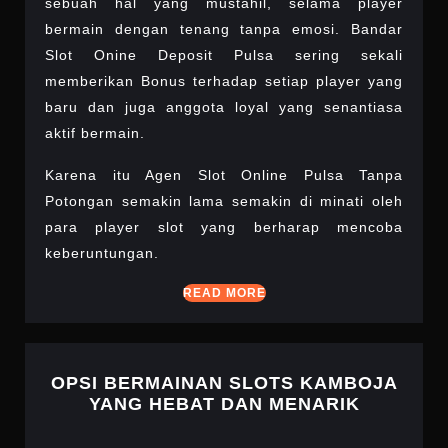
sebuah hal yang mustahil, selama player
bermain dengan tenang tanpa emosi. Bandar
Slot Onine Deposit Pulsa sering sekali
memberikan Bonus terhadap setiap player yang
baru dan juga anggota loyal yang senantiasa
aktif bermain.
Karena itu Agen Slot Online Pulsa Tanpa
Potongan semakin lama semakin di minati oleh
para player slot yang berharap mencoba
keberuntungan.
READ
READ MORE
MORE
OPSI BERMAINAN SLOTS KAMBOJA
OPSI
YANG HEBAT DAN MENARIK
BERMAI
SLOTS