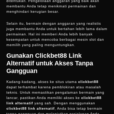
ditentukan. Pengelolaan anggaran yang baik akan
membantu Anda tetap menikmati permainan dan
menghindari kerugian besar.
Selain itu, bermain dengan anggaran yang realistis
juga membantu Anda untuk bertahan lebih lama dalam
permainan. Hal ini memberi Anda lebih banyak
kesempatan untuk mencoba berbagai mesin slot dan
memilih yang paling menguntungkan.
Gunakan
Clickbet88 Link
Alternatif
untuk Akses Tanpa
Gangguan
Kadang-kadang, akses ke situs utama
clickbet88
dapat terhambat karena pemblokiran atau masalah
teknis. Untuk memastikan pengalaman bermain yang
lancar, pastikan Anda memiliki akses ke
clickbet88
link alternatif
yang sah. Dengan menggunakan
clickbet88 link alternatif
, Anda bisa tetap bermain
tanpa gangguan dan melanjutkan perjalanan Anda