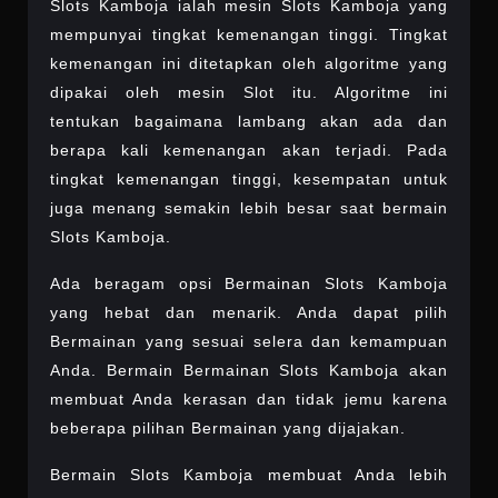
Slots Kamboja ialah mesin Slots Kamboja yang
mempunyai tingkat kemenangan tinggi. Tingkat
kemenangan ini ditetapkan oleh algoritme yang
dipakai oleh mesin Slot itu. Algoritme ini
tentukan bagaimana lambang akan ada dan
berapa kali kemenangan akan terjadi. Pada
tingkat kemenangan tinggi, kesempatan untuk
juga menang semakin lebih besar saat bermain
Slots Kamboja.
Ada beragam opsi Bermainan Slots Kamboja
yang hebat dan menarik. Anda dapat pilih
Bermainan yang sesuai selera dan kemampuan
Anda. Bermain Bermainan Slots Kamboja akan
membuat Anda kerasan dan tidak jemu karena
beberapa pilihan Bermainan yang dijajakan.
Bermain Slots Kamboja membuat Anda lebih