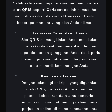
Salah satu keuntungan utama bermain di
situs
slot QRIS
seperti
Ceriabet
adalah kemudahan
yang ditawarkan dalam hal transaksi. Berikut
beberapa manfaat yang bisa Anda nikmati:
Transaksi Cepat dan Efisien
Slot QRIS memungkinkan Anda melakukan
transaksi deposit dan penarikan dengan
cepat dan tanpa gangguan. Anda tidak perlu
menunggu lama untuk memulai permainan
atau menarik kemenangan Anda.
Keamanan Terjamin
Dengan teknologi enkripsi yang digunakan
oleh QRIS, transaksi Anda aman dari
potensi kebocoran data atau pencurian
informasi. Ini sangat penting dalam dunia
perjudian online, di mana keamanan data