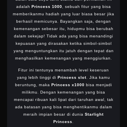
adalah
Princess 1000
, sebuah fitur yang bisa
memberikanmu hadiah yang luar biasa besar jika
berhasil memicunya. Bayangkan saja, dengan
kemenangan sebesar itu, hidupmu bisa berubah
dalam sekejap! Tidak ada yang bisa menandingi
kepuasan yang dirasakan ketika simbol-simbol
yang menguntungkan itu jatuh dengan tepat dan
menghasilkan kemenangan yang menggiurkan.
Fitur ini tentunya menambah level keseruan
yang lebih tinggi di
Princess slot
. Jika kamu
beruntung, maka
Princess x1000
bisa menjadi
milikmu. Dengan kemenangan yang bisa
mencapai ribuan kali lipat dari taruhan awal, tak
ada batasan yang bisa menghentikanmu dalam
meraih impian besar di dunia
Starlight
Princess
.