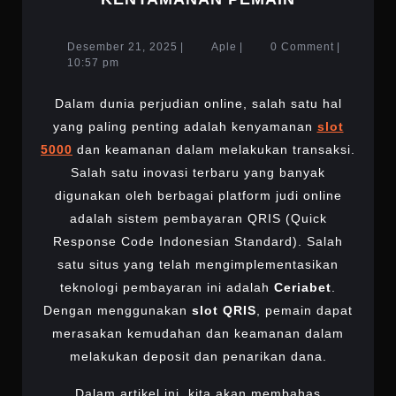
QRIS:
PEMBAYAR
Desember
Aple
Desember 21, 2025
|
Aple
|
0 Comment
|
QR
21,
10:57 pm
YANG
2025
MEMASTIK
Dalam dunia perjudian online, salah satu hal
KEAMANAN
yang paling penting adalah kenyamanan
DAN
slot
KENYAMAN
5000
dan keamanan dalam melakukan transaksi.
PEMAIN
Salah satu inovasi terbaru yang banyak
digunakan oleh berbagai platform judi online
adalah sistem pembayaran QRIS (Quick
Response Code Indonesian Standard). Salah
satu situs yang telah mengimplementasikan
teknologi pembayaran ini adalah
Ceriabet
.
Dengan menggunakan
slot QRIS
, pemain dapat
merasakan kemudahan dan keamanan dalam
melakukan deposit dan penarikan dana.
Dalam artikel ini, kita akan membahas