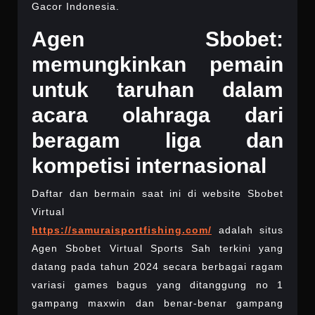
Gacor Indonesia.
Agen Sbobet:
memungkinkan pemain
untuk taruhan dalam
acara olahraga dari
beragam liga dan
kompetisi internasional
Daftar dan bermain saat ini di website Sbobet
Virtual
https://samuraisportfishing.com/
adalah situs
Agen Sbobet Virtual Sports Sah terkini yang
datang pada tahun 2024 secara berbagai ragam
variasi games bagus yang ditanggung no 1
gampang maxwin dan benar-benar gampang