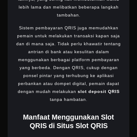
lebih lama dan melibatkan beberapa langkah
tambahan.
Sistem pembayaran QRIS juga memudahkan
pemain untuk melakukan transaksi kapan saja
dan di mana saja. Tidak perlu khawatir tentang
antrian di bank atau kesulitan dalam
menggunakan berbagai platform pembayaran
yang berbeda. Dengan QRIS, cukup dengan
ponsel pintar yang terhubung ke aplikasi
perbankan atau dompet digital, pemain dapat
dengan mudah melakukan
slot deposit QRIS
tanpa hambatan.
Manfaat Menggunakan Slot
QRIS di Situs Slot QRIS