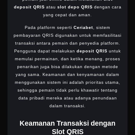
deposit QRIS
atau
slot depo QRIS
dengan cara
yang cepat dan aman.
Pada platform seperti
Ceriabet
, sistem
pembayaran QRIS digunakan untuk memfasilitasi
transaksi antara pemain dan penyedia platform.
Pengguna dapat melakukan
deposit QRIS
untuk
memulai permainan, dan ketika menang, proses
penarikan juga bisa dilakukan dengan metode
yang sama. Keamanan dan kenyamanan dalam
menggunakan sistem ini adalah prioritas utama,
sehingga pemain tidak perlu khawatir tentang
data pribadi mereka atau adanya penundaan
dalam transaksi.
Keamanan Transaksi dengan
Slot QRIS