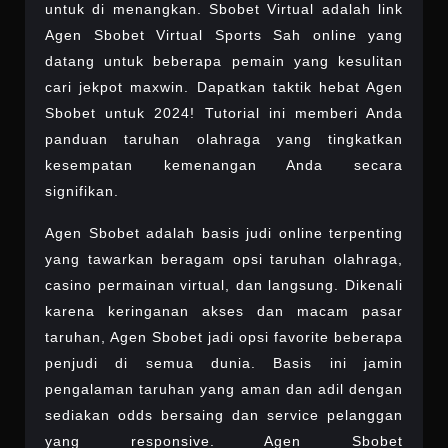
untuk di menangkan. Sbobet Virtual adalah link
Agen Sbobet Virtual Sports Sah online yang
datang untuk beberapa pemain yang kesulitan
cari jekpot maxwin. Dapatkan taktik hebat Agen
Sbobet untuk 2024! Tutorial ini memberi Anda
panduan taruhan olahraga yang tingkatkan
kesempatan kemenangan Anda secara
signifikan.
Agen Sbobet adalah basis judi online terpenting
yang tawarkan beragam opsi taruhan olahraga,
casino permainan virtual, dan langsung. Dikenali
karena keringanan akses dan macam pasar
taruhan, Agen Sbobet jadi opsi favorite beberapa
penjudi di semua dunia. Basis ini jamin
pengalaman taruhan yang aman dan adil dengan
sediakan odds bersaing dan service pelanggan
yang responsive. Agen Sbobet