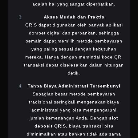
adalah hal yang sangat diperhatikan.
Akses Mudah dan Praktis
QRIS dapat digunakan oleh banyak aplikasi
dompet digital dan perbankan, sehingga
pemain dapat memilih metode pembayaran
yang paling sesuai dengan kebutuhan
mereka. Hanya dengan memindai kode QR,
transaksi dapat diselesaikan dalam hitungan
detik.
Tanpa Biaya Administrasi Tersembunyi
Sebagian besar metode pembayaran
tradisional seringkali mengenakan biaya
administrasi yang bisa mempengaruhi
jumlah kemenangan Anda. Dengan
slot
deposit QRIS
, biaya transaksi bisa
diminimalkan atau bahkan tidak ada sama