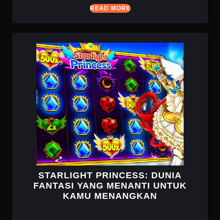
READ
READ MORE
MORE
STARLIGHT PRINCESS: DUNIA
FANTASI YANG MENANTI UNTUK
STARLIGHT
KAMU MENANGKAN
PRINCESS:
DUNIA