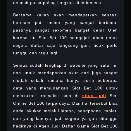
deposit pulsa paling lengkap di indonesia.
Bersama kalian akan mendapatkan sensasi
bermain judi online yang sangat berbeda,
pastinya sangat rekomen banget deh!! Oleh
karena itu Slot Bet 100 mengajak anda untuk
segera daftar saja langsung gan, tidak perlu
tunggu dan ragu lagi.
Semua sudah lengkap di wabsite yang satu ini,
dan untuk mendapatkan akun dari juga sangat
mudah sekali, dimana hanya perlu beberapa
data yang memudahkan Slot Bet 100 untuk
melakukan transaksi saja di
situs judi
Slot
Online Bet 100 terpercaya. Dan hal tersebut bisa
anda lakukan melalui laptop, handphone, tablet,
dan yang lainnya, jadi segera ya gan ditunggu
hadirnya di Agen Judi Daftar Game Slot Bet 100