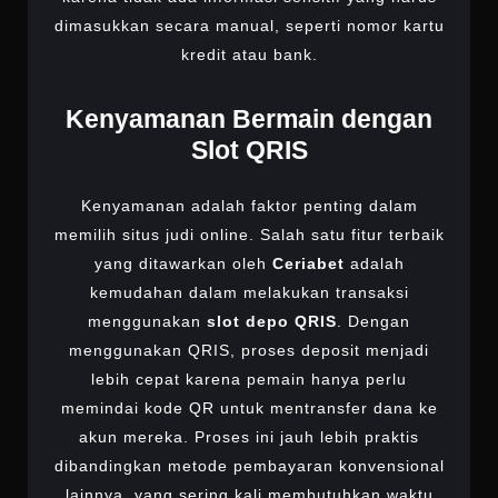
dimasukkan secara manual, seperti nomor kartu
kredit atau bank.
Kenyamanan Bermain dengan
Slot QRIS
Kenyamanan adalah faktor penting dalam
memilih situs judi online. Salah satu fitur terbaik
yang ditawarkan oleh
Ceriabet
adalah
kemudahan dalam melakukan transaksi
menggunakan
slot depo QRIS
. Dengan
menggunakan QRIS, proses deposit menjadi
lebih cepat karena pemain hanya perlu
memindai kode QR untuk mentransfer dana ke
akun mereka. Proses ini jauh lebih praktis
dibandingkan metode pembayaran konvensional
lainnya, yang sering kali membutuhkan waktu