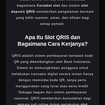
bagaimana
Ceriabet slot
dan sistem
slot
deposit QRIS
memberikan pengalaman bermain
yang lebih nyaman, aman, dan efisien bagi
setiap pemain.
Apa Itu Slot QRIS dan
Bagaimana Cara Kerjanya?
QRIS adalah sistem pembayaran berbasis kode
QR yang dikembangkan oleh Bank Indonesia.
Sistem ini memungkinkan pengguna untuk
melakukan transaksi digital secara instan hanya
dengan memindai kode QR, tanpa perlu
menggunakan uang tunai atau kartu kredit.
Sebagai bagian dari sistem pembayaran
nasional, QRIS memberikan kemudahan bagi
pemain judi online dalam melakukan
slot