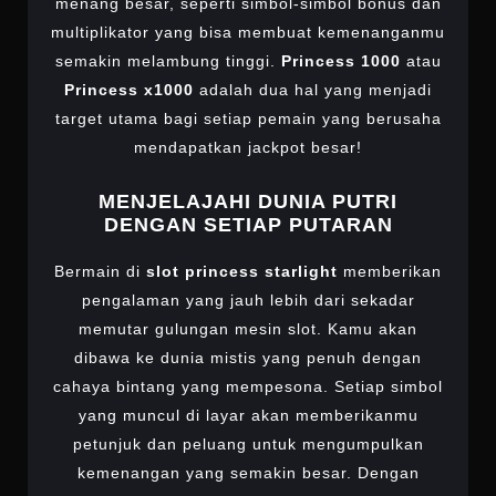
menang besar, seperti simbol-simbol bonus dan
multiplikator yang bisa membuat kemenanganmu
semakin melambung tinggi.
Princess 1000
atau
Princess x1000
adalah dua hal yang menjadi
target utama bagi setiap pemain yang berusaha
mendapatkan jackpot besar!
MENJELAJAHI DUNIA PUTRI
DENGAN SETIAP PUTARAN
Bermain di
slot princess starlight
memberikan
pengalaman yang jauh lebih dari sekadar
memutar gulungan mesin slot. Kamu akan
dibawa ke dunia mistis yang penuh dengan
cahaya bintang yang mempesona. Setiap simbol
yang muncul di layar akan memberikanmu
petunjuk dan peluang untuk mengumpulkan
kemenangan yang semakin besar. Dengan