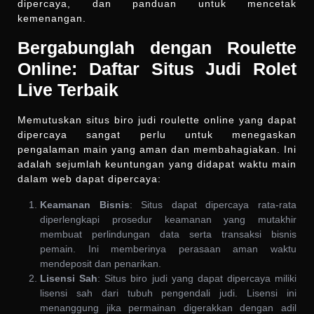
dipercaya, dan panduan untuk mencetak
kemenangan.
Bergabunglah dengan Roulette
Online: Daftar Situs Judi Rolet
Live Terbaik
Memutuskan situs biro judi roulette online yang dapat
dipercaya sangat perlu untuk menegaskan
pengalaman main yang aman dan membahagiakan. Ini
adalah sejumlah keuntungan yang didapat waktu main
dalam web dapat dipercaya:
Keamanan Bisnis
: Situs dapat dipercaya rata-rata
diperlengkapi prosedur keamanan yang mutakhir
membuat perlindungan data serta transaksi bisnis
pemain. Ini memberinya perasaan aman waktu
mendeposit dan penarikan.
Lisensi Sah
: Situs biro judi yang dapat dipercaya miliki
lisensi sah dari tubuh pengendali judi. Lisensi ini
menanggung jika permainan digerakkan dengan adil