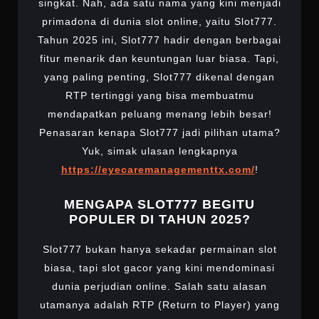
singkat. Nah, ada satu nama yang kini menjadi
primadona di dunia slot online, yaitu Slot777.
Tahun 2025 ini, Slot777 hadir dengan berbagai
fitur menarik dan keuntungan luar biasa. Tapi,
yang paling penting, Slot777 dikenal dengan
RTP tertinggi yang bisa membuatmu
mendapatkan peluang menang lebih besar!
Penasaran kenapa Slot777 jadi pilihan utama?
Yuk, simak ulasan lengkapnya
https://eyecaremanagementtx.com/
!
MENGAPA SLOT777 BEGITU
POPULER DI TAHUN 2025?
Slot777 bukan hanya sekadar permainan slot
biasa, tapi slot gacor yang kini mendominasi
dunia perjudian online. Salah satu alasan
utamanya adalah RTP (Return to Player) yang