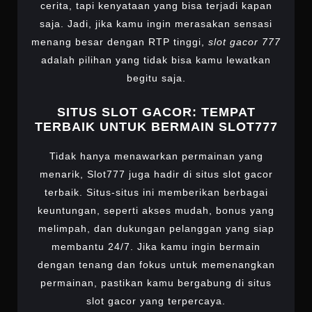
cerita, tapi kenyataan yang bisa terjadi kapan
saja. Jadi, jika kamu ingin merasakan sensasi
menang besar dengan RTP tinggi,
slot gacor 777
adalah pilihan yang tidak bisa kamu lewatkan
begitu saja.
SITUS SLOT GACOR: TEMPAT
TERBAIK UNTUK BERMAIN SLOT777
Tidak hanya menawarkan permainan yang
menarik, Slot777 juga hadir di situs slot gacor
terbaik. Situs-situs ini memberikan berbagai
keuntungan, seperti akses mudah, bonus yang
melimpah, dan dukungan pelanggan yang siap
membantu 24/7. Jika kamu ingin bermain
dengan tenang dan fokus untuk memenangkan
permainan, pastikan kamu bergabung di situs
slot gacor yang terpercaya.