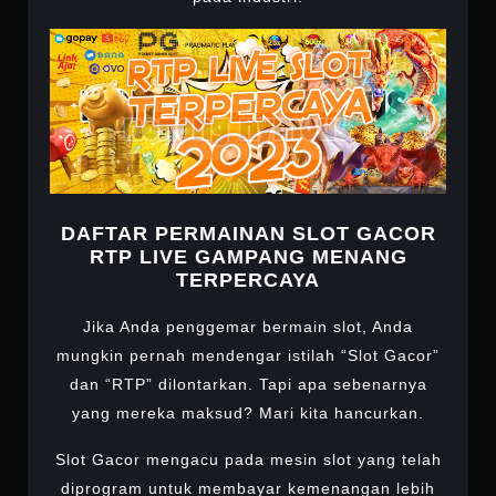
DAFTAR PERMAINAN SLOT GACOR
RTP LIVE GAMPANG MENANG
TERPERCAYA
Jika Anda penggemar bermain slot, Anda
mungkin pernah mendengar istilah “Slot Gacor”
dan “RTP” dilontarkan. Tapi apa sebenarnya
yang mereka maksud? Mari kita hancurkan.
Slot Gacor mengacu pada mesin slot yang telah
diprogram untuk membayar kemenangan lebih