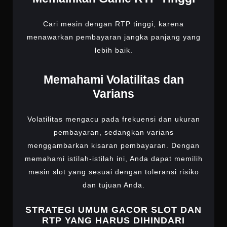
Cari mesin dengan RTP tinggi, karena
menawarkan pembayaran jangka panjang yang
lebih baik.
Memahami Volatilitas dan
Varians
Volatilitas mengacu pada frekuensi dan ukuran
pembayaran, sedangkan varians
menggambarkan kisaran pembayaran. Dengan
memahami istilah-istilah ini, Anda dapat memilih
mesin slot yang sesuai dengan toleransi risiko
dan tujuan Anda.
STRATEGI UMUM GACOR SLOT DAN
RTP YANG HARUS DIHINDARI