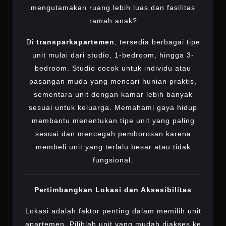
mengutamakan ruang lebih luas dan fasilitas
ramah anak?
Di
transparkapartemen
, tersedia berbagai tipe
unit mulai dari studio, 1-bedroom, hingga 3-
bedroom. Studio cocok untuk individu atau
pasangan muda yang mencari hunian praktis,
sementara unit dengan kamar lebih banyak
sesuai untuk keluarga. Memahami gaya hidup
membantu menentukan tipe unit yang paling
sesuai dan mencegah pemborosan karena
membeli unit yang terlalu besar atau tidak
fungsional.
Pertimbangkan Lokasi dan Aksesibilitas
Lokasi adalah faktor penting dalam memilih unit
apartemen. Pilihlah unit yang mudah diakses ke