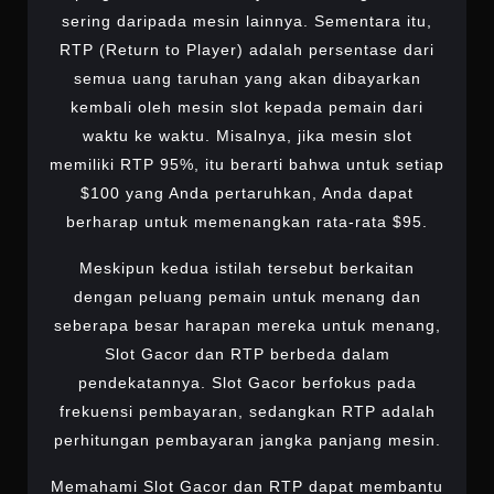
sering daripada mesin lainnya. Sementara itu,
RTP (Return to Player) adalah persentase dari
semua uang taruhan yang akan dibayarkan
kembali oleh mesin slot kepada pemain dari
waktu ke waktu. Misalnya, jika mesin slot
memiliki RTP 95%, itu berarti bahwa untuk setiap
$100 yang Anda pertaruhkan, Anda dapat
berharap untuk memenangkan rata-rata $95.
Meskipun kedua istilah tersebut berkaitan
dengan peluang pemain untuk menang dan
seberapa besar harapan mereka untuk menang,
Slot Gacor dan RTP berbeda dalam
pendekatannya. Slot Gacor berfokus pada
frekuensi pembayaran, sedangkan RTP adalah
perhitungan pembayaran jangka panjang mesin.
Memahami Slot Gacor dan RTP dapat membantu