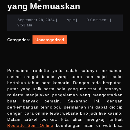
yang Memuaskan
September
Aple
September 28, 2024
|
Aple
|
0 Comment
|
28,
9:53 am
2024
Categories:
Uncategorized
Permainan roulette yaitu salah satunya permainan
casino sangat iconic yang udah ada sejak mulai
bertahun-tahun saat kemarin. Dengan roda berputar-
putar yang unik serta bola yang melesat di atasnya,
roulette menjajakan pengalaman yang menggetarkan
buat banyak pemain. Sekarang ini, dengan
perkembangan tehnologi, permainan ini dapat dicicip
dengan cara online lewat website biro judi live kasino.
Dalam artikel berikut, kita akan mengkaji terkait
Roulette Spin Online
keuntungan main di web bisa