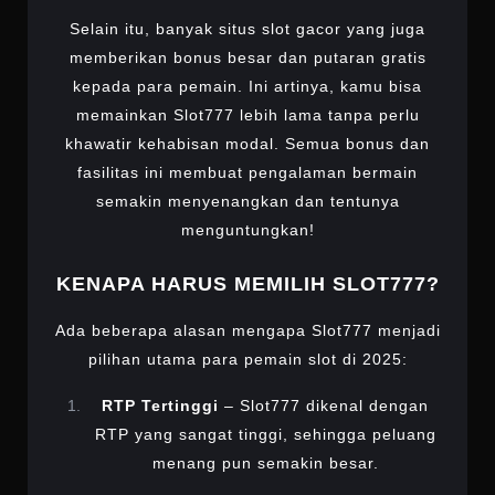
Selain itu, banyak situs slot gacor yang juga
memberikan bonus besar dan putaran gratis
kepada para pemain. Ini artinya, kamu bisa
memainkan Slot777 lebih lama tanpa perlu
khawatir kehabisan modal. Semua bonus dan
fasilitas ini membuat pengalaman bermain
semakin menyenangkan dan tentunya
menguntungkan!
KENAPA HARUS MEMILIH SLOT777?
Ada beberapa alasan mengapa Slot777 menjadi
pilihan utama para pemain slot di 2025:
RTP Tertinggi
– Slot777 dikenal dengan
RTP yang sangat tinggi, sehingga peluang
menang pun semakin besar.