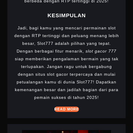
berbeda dengan RTP tertinggi di 2025!
KESIMPULAN
Jadi, bagi kamu yang mencari permainan slot
dengan RTP tertinggi dan peluang menang lebih
besar, Slot777 adalah pilihan yang tepat.
Dengan berbagai fitur menarik,
slot gacor 777
siap memberikan pengalaman bermain yang tak
terlupakan. Jangan ragu untuk bergabung
dengan situs slot gacor terpercaya dan mulai
petualangan kamu di dunia Slot777! Dapatkan
kemenangan besar dan jadilah bagian dari para
pemain sukses di tahun 2025!
READ
READ MORE
MORE