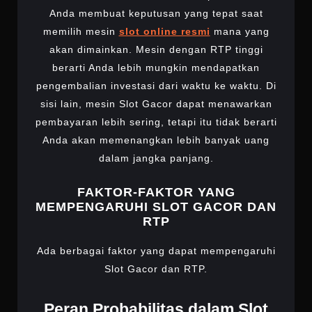
Anda membuat keputusan yang tepat saat
memilih mesin
slot online resmi
mana yang
akan dimainkan. Mesin dengan RTP tinggi
berarti Anda lebih mungkin mendapatkan
pengembalian investasi dari waktu ke waktu. Di
sisi lain, mesin Slot Gacor dapat menawarkan
pembayaran lebih sering, tetapi itu tidak berarti
Anda akan memenangkan lebih banyak uang
dalam jangka panjang.
FAKTOR-FAKTOR YANG
MEMPENGARUHI SLOT GACOR DAN
RTP
Ada berbagai faktor yang dapat mempengaruhi
Slot Gacor dan RTP.
Peran Probabilitas dalam Slot