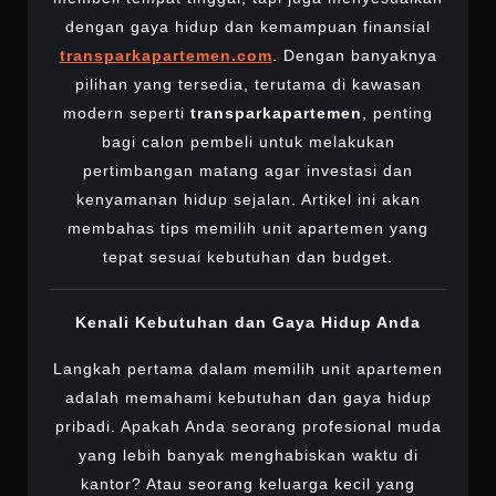
DAN
dengan gaya hidup dan kemampuan finansial
BUDGET
transparkapartemen.com
. Dengan banyaknya
pilihan yang tersedia, terutama di kawasan
modern seperti
transparkapartemen
, penting
bagi calon pembeli untuk melakukan
pertimbangan matang agar investasi dan
kenyamanan hidup sejalan. Artikel ini akan
membahas tips memilih unit apartemen yang
tepat sesuai kebutuhan dan budget.
Kenali Kebutuhan dan Gaya Hidup Anda
Langkah pertama dalam memilih unit apartemen
adalah memahami kebutuhan dan gaya hidup
pribadi. Apakah Anda seorang profesional muda
yang lebih banyak menghabiskan waktu di
kantor? Atau seorang keluarga kecil yang