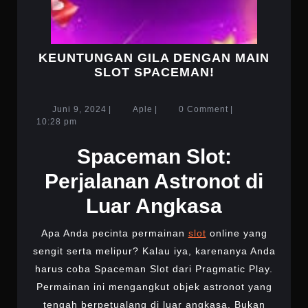
KEUNTUNGAN GILA DENGAN MAIN
KEUNTUNGA
SLOT SPACEMAN!
GILA
DENGAN
Juni
Aple
Juni 9, 2024
|
Aple
|
0 Comment
|
MAIN
9,
10:28 pm
SLOT
2024
SPACEMAN!
Spaceman Slot:
Perjalanan Astronot di
Luar Angkasa
Apa Anda pecinta permainan
slot
online yang
sengit serta melipur? Kalau iya, karenanya Anda
harus coba Spaceman Slot dari Pragmatic Play.
Permainan ini mengangkut objek astronot yang
tengah berpetualang di luar angkasa. Bukan