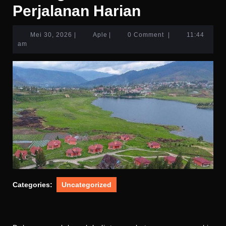
Perjalanan Harian
Mei
Aple
Mei 30, 2026
|
Aple
|
0 Comment
|
11:44
30,
am
2026
Categories:
Uncategorized