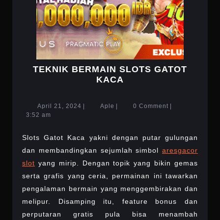
TEKNIK BERMAIN SLOTS GATOT
TEKNIK
KACA
BERMAIN
SLOTS
April
Aple
April 21, 2024
|
Aple
|
0 Comment
|
GATOT
21,
3:52 am
KACA
2024
Slots Gatot Kaca yakni dengan putar gulungan
dan membandingkan sejumlah simbol
aresgacor
slot
yang mirip. Dengan topik yang bikin gemas
serta grafis yang ceria, permainan ini tawarkan
pengalaman bermain yang menggembirakan dan
melipur. Disamping itu, feature bonus dan
perputaran gratis pula bisa menambah