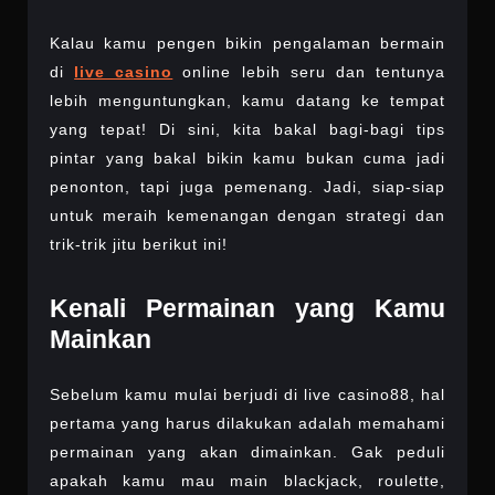
LIVE
2024
CASINO88
Kalau kamu pengen bikin pengalaman bermain
ONLINE:
di
live casino
online lebih seru dan tentunya
BIAR
KAMU
lebih menguntungkan, kamu datang ke tempat
GAK
yang tepat! Di sini, kita bakal bagi-bagi tips
HANYA
pintar yang bakal bikin kamu bukan cuma jadi
JADI
penonton, tapi juga pemenang. Jadi, siap-siap
PENONTON
untuk meraih kemenangan dengan strategi dan
trik-trik jitu berikut ini!
Kenali Permainan yang Kamu
Mainkan
Sebelum kamu mulai berjudi di live casino88, hal
pertama yang harus dilakukan adalah memahami
permainan yang akan dimainkan. Gak peduli
apakah kamu mau main blackjack, roulette,