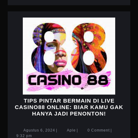
MORE
TIPS PINTAR BERMAIN DI LIVE
CASINO88 ONLINE: BIAR KAMU GAK
TIPS
HANYA JADI PENONTON!
PINTAR
BERMAIN
Agustus
Aple
Agustus 6, 2024
|
Aple
|
0 Comment
|
DI
6,
9:32 pm