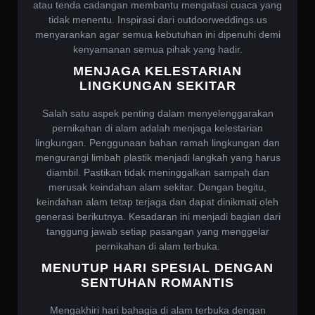
atau tenda cadangan membantu mengatasi cuaca yang
tidak menentu. Inspirasi dari outdoorweddings.us
menyarankan agar semua kebutuhan ini dipenuhi demi
kenyamanan semua pihak yang hadir.
MENJAGA KELESTARIAN
LINGKUNGAN SEKITAR
Salah satu aspek penting dalam menyelenggarakan
pernikahan di alam adalah menjaga kelestarian
lingkungan. Penggunaan bahan ramah lingkungan dan
mengurangi limbah plastik menjadi langkah yang harus
diambil. Pastikan tidak meninggalkan sampah dan
merusak keindahan alam sekitar. Dengan begitu,
keindahan alam tetap terjaga dan dapat dinikmati oleh
generasi berikutnya. Kesadaran ini menjadi bagian dari
tanggung jawab setiap pasangan yang menggelar
pernikahan di alam terbuka.
MENUTUP HARI SPESIAL DENGAN
SENTUHAN ROMANTIS
Mengakhiri hari bahagia di alam terbuka dengan