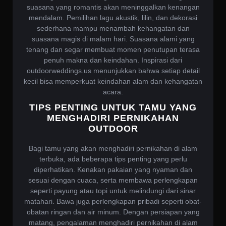
suasana yang romantis akan meninggalkan kenangan
mendalam. Pemilihan lagu akustik, lilin, dan dekorasi
sederhana mampu menambah kehangatan dan
suasana magis di malam hari. Suasana alami yang
tenang dan segar membuat momen penutupan terasa
penuh makna dan keindahan. Inspirasi dari
outdoorweddings.us menunjukkan bahwa setiap detail
kecil bisa memperkuat keindahan alam dan kehangatan
acara.
TIPS PENTING UNTUK TAMU YANG
MENGHADIRI PERNIKAHAN
OUTDOOR
Bagi tamu yang akan menghadiri pernikahan di alam
terbuka, ada beberapa tips penting yang perlu
diperhatikan. Kenakan pakaian yang nyaman dan
sesuai dengan cuaca, serta membawa perlengkapan
seperti payung atau topi untuk melindungi dari sinar
matahari. Bawa juga perlengkapan pribadi seperti obat-
obatan ringan dan air minum. Dengan persiapan yang
matang, pengalaman menghadiri pernikahan di alam