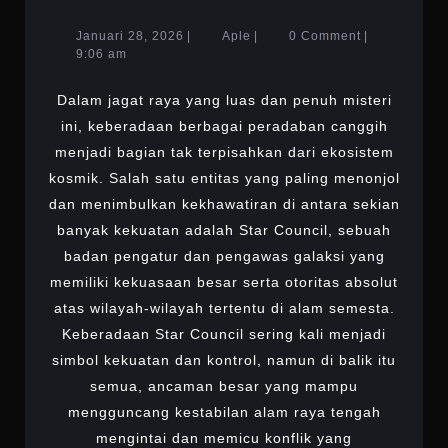
EPIK
MELAWA
Januari
Aple
Januari 28, 2026
|
Aple
|
0 Comment
|
ANCAMA
28,
9:06 am
STAR
2026
COUNCIL
Dalam jagat raya yang luas dan penuh misteri
ini, keberadaan berbagai peradaban canggih
menjadi bagian tak terpisahkan dari ekosistem
kosmik. Salah satu entitas yang paling menonjol
dan menimbulkan kekhawatiran di antara sekian
banyak kekuatan adalah Star Council, sebuah
badan pengatur dan pengawas galaksi yang
memiliki kekuasaan besar serta otoritas absolut
atas wilayah-wilayah tertentu di alam semesta.
Keberadaan Star Council sering kali menjadi
simbol kekuatan dan kontrol, namun di balik itu
semua, ancaman besar yang mampu
mengguncang kestabilan alam raya tengah
mengintai dan memicu konflik yang