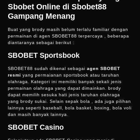
Sbobet Online di Sbobet88
Gampang Menang
Buat yang brody masih belum terlalu familiar dengan
permainan di agen SBOBET88 terpercaya , beberapa
diantaranya sebagai berikut :
SBOBET Sportsbook
SBOBET88 sudah dikenal sebagai
agen SBOBET
resmi
yang permaianan sportsbook atau taruhan
olahraga. Kategori ini memiliki banyak sekali jenis
permainan olahraga yang dapat dimainkan. brody
dapat memilih sesuka hati jenis taruhan olahraga
yang brody sukai. Selain sepak bola , ada juga pilihan
lainnya seperti baseball, bola basket, boxing, bola voli
dan masih banyak lainnya.
SBOBET Casino