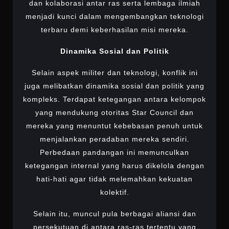
dan kolaborasi antar ras serta lembaga ilmiah
menjadi kunci dalam mengembangkan teknologi
terbaru demi keberhasilan misi mereka.
Dinamika Sosial dan Politik
Selain aspek militer dan teknologi, konflik ini
juga melibatkan dinamika sosial dan politik yang
kompleks. Terdapat ketegangan antara kelompok
yang mendukung otoritas Star Council dan
mereka yang menuntut kebebasan penuh untuk
menjalankan peradaban mereka sendiri.
Perbedaan pandangan ini memunculkan
ketegangan internal yang harus dikelola dengan
hati-hati agar tidak melemahkan kekuatan
kolektif.
Selain itu, muncul pula berbagai aliansi dan
persekutuan di antara ras-ras tertentu yang