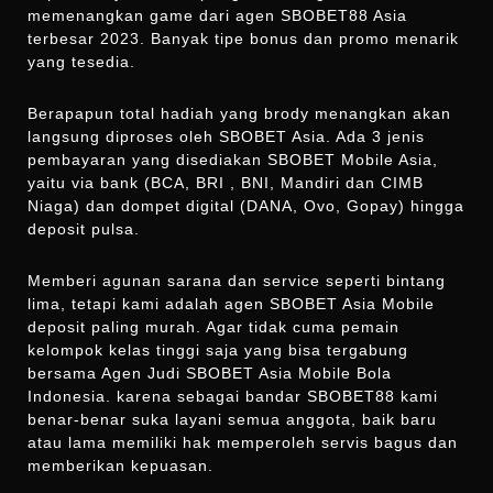
memenangkan game dari agen SBOBET88 Asia
terbesar 2023. Banyak tipe bonus dan promo menarik
yang tesedia.
Berapapun total hadiah yang brody menangkan akan
langsung diproses oleh SBOBET Asia. Ada 3 jenis
pembayaran yang disediakan SBOBET Mobile Asia,
yaitu via bank (BCA, BRI , BNI, Mandiri dan CIMB
Niaga) dan dompet digital (DANA, Ovo, Gopay) hingga
deposit pulsa.
Memberi agunan sarana dan service seperti bintang
lima, tetapi kami adalah agen SBOBET Asia Mobile
deposit paling murah. Agar tidak cuma pemain
kelompok kelas tinggi saja yang bisa tergabung
bersama Agen Judi SBOBET Asia Mobile Bola
Indonesia. karena sebagai bandar SBOBET88 kami
benar-benar suka layani semua anggota, baik baru
atau lama memiliki hak memperoleh servis bagus dan
memberikan kepuasan.