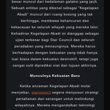
besar muncul dari kedalaman galaksi yang jauh.
Sebuah entitas yang dikenal sebagai “Kegelapan
Abadi” muncul dari ruang kosong yang tak
berhingga, membawa kehancuran dan
kekacauan ke seluruh wilayah yang mereka lalui.
Kehadiran Kegelapan Abadi ini dianggap sebagai
ujian terbesar bagi Star Council dan seluruh
peradaban yang menaunginya. Mereka harus
berhadapan dengan kekuatan yang tidak hanya
luar biasa dalam kekuatan destruktif, tetapi juga
sangat sulit diprediksi niat dan tujuan akhirnya.
Munculnya Kekuatan Baru
Ketika ancaman Kegelapan Abadi mulai
menyebar,
starcouncil
segera menyusun strategi
pertahanan dan serangan untuk melindungi
wilayahnya. Mereka mengandalkan teknologi