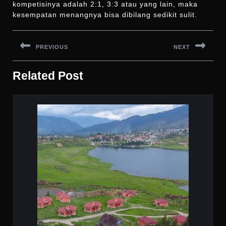
kompetisinya adalah 2:1, 3:3 atau yang lain, maka
kesempatan menangnya bisa dibilang sedikit sulit.
Navigasi
pos
PREVIOUS
NEXT
Previous
Next
Related Post
post:
post: