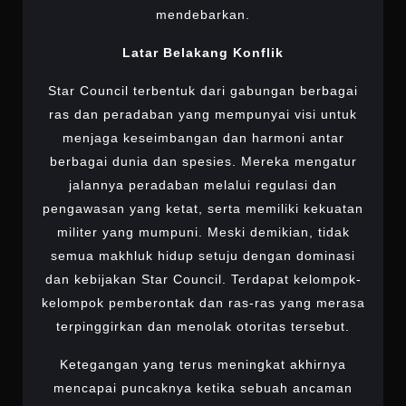
mendebarkan.
Latar Belakang Konflik
Star Council terbentuk dari gabungan berbagai
ras dan peradaban yang mempunyai visi untuk
menjaga keseimbangan dan harmoni antar
berbagai dunia dan spesies. Mereka mengatur
jalannya peradaban melalui regulasi dan
pengawasan yang ketat, serta memiliki kekuatan
militer yang mumpuni. Meski demikian, tidak
semua makhluk hidup setuju dengan dominasi
dan kebijakan Star Council. Terdapat kelompok-
kelompok pemberontak dan ras-ras yang merasa
terpinggirkan dan menolak otoritas tersebut.
Ketegangan yang terus meningkat akhirnya
mencapai puncaknya ketika sebuah ancaman