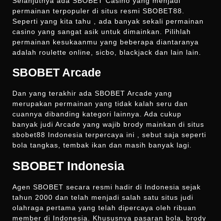
Selanjutnya ada SBOBET Casino yang menjadi
permainan terpopuler di situs resmi SBOBET88.
Seperti yang kita tahu , ada banyak sekali permainan
casino yang sangat asik untuk dimainkan. Pilihlah
permainan kesukaanmu yang beberapa diantaranya
adalah roulette online, sicbo, blackjack dan lain lain.
SBOBET Arcade
Dan yang terakhir ada SBOBET Arcade yang
merupakan permainan yang tidak kalah seru dan
cuannya dibanding kategori lainnya. Ada cukup
banyak judi Arcade yang wajib brody mainkan di situs
sbobet88 Indonesia terpercaya ini , sebut saja seperti
bola tangkas, tembak ikan dan masih banyak lagi.
SBOBET Indonesia
Agen SBOBET secara resmi hadir di Indonesia sejak
tahun 2000 dan telah menjadi salah satu situs judi
olahraga pertama yang telah dipercaya oleh ribuan
member di Indonesia. Khususnya pasaran bola, brody