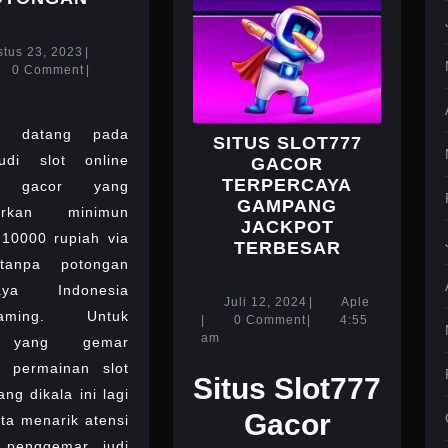
SLOT
ONLINE
Agustus
tus 23, 2023
|
SPADEGAMING
e
23,
0 Comment
|
DEPOSIT
2023
PULSA
10000
at datang pada
SITUS SLOT777
TANPA
judi slot online
GACOR
POTONGAN
TERPERCAYA
t gacor yang
GAMPANG
arkan minimun
JACKPOT
 10000 rupiah via
SITUS
TERBESAR
tanpa potongan
SLOT777
GACOR
caya Indonesia
Juli
Aple
Juli 12, 2024
|
Aple
TERPERCA
gaming. Untuk
12,
|
0 Comment
|
4:55
GAMPANG
2024
am
 yang gemar
JACKPOT
n permainan slot
TERBESAR
Situs Slot777
ng dikala ini lagi
Gacor
rta menarik atensi
 penggemar judi