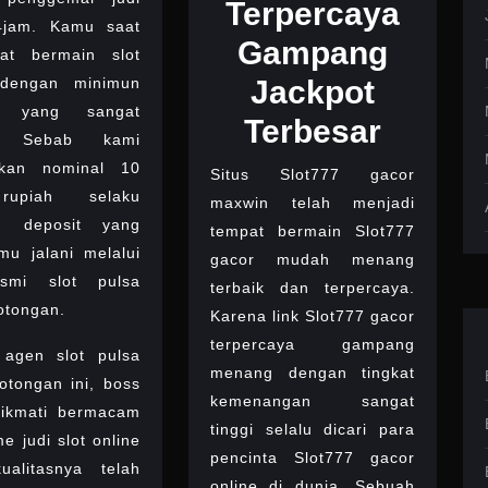
Terpercaya
24jam. Kamu saat
Gampang
pat bermain slot
 dengan minimun
Jackpot
it yang sangat
Terbesar
. Sebab kami
kan nominal 10
Situs Slot777 gacor
rupiah selaku
maxwin telah menjadi
n deposit yang
tempat bermain Slot777
mu jalani melalui
gacor mudah menang
esmi slot pulsa
terbaik dan terpercaya.
otongan.
Karena link Slot777 gacor
terpercaya gampang
 agen slot pulsa
menang dengan tingkat
otongan ini, boss
kemenangan sangat
nikmati bermacam
tinggi selalu dicari para
e judi slot online
pencinta Slot777 gacor
ualitasnya telah
online di dunia. Sebuah