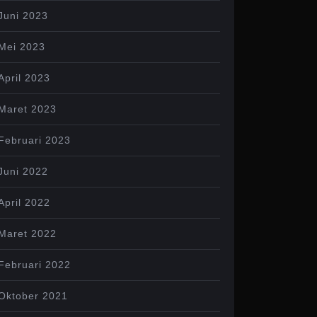
Juni 2023
Mei 2023
April 2023
Maret 2023
Februari 2023
Juni 2022
April 2022
YA
Maret 2022
Februari 2022
Oktober 2021