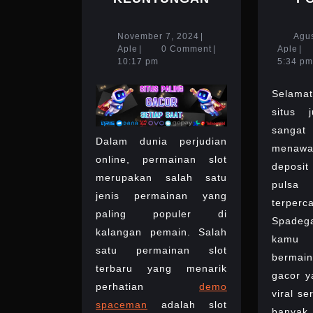
JELLY
SLICE
November
November 7, 2024
|
Agus
GAME
Aple
7,
Apl
Aple
|
0 Comment
|
Aple
|
TERBARU
2024
10:17 pm
5:34 pm
YANG
PALING
Selam
BANYAK
situs 
MENAWARKAN
KEUNTUNGAN
sanga
Dalam dunia perjudian
menaw
online, permainan slot
deposit
merupakan salah satu
pulsa 
jenis permainan yang
terper
paling populer di
Spade
kalangan pemain. Salah
kamu
satu permainan slot
bermai
terbaru yang menarik
gacor ya
perhatian
demo
viral se
spaceman
adalah slot
banyak