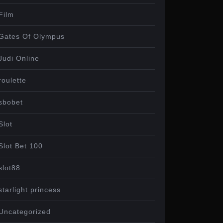
Film
Gates Of Olympus
Judi Online
roulette
sbobet
Slot
Slot Bet 100
slot88
starlight princess
Uncategorized