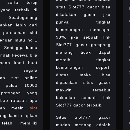
ti serta teruji
situs Slot777 gacor bisa
 yang terbaik di
dikatakan gacor jika
. Spadegaming
punya tingkat
iapkan lebih dari
kemenangan mencapai
n permainan slot
98%, jika sebuah link
dengan mutu no 1
Slot777 gacor gampang
a. Sehingga kamu
menang tidak dapat
endak kecewa bila
meraih tingkat
engan kami buat
kemenangan seperti
kan segala
diatas maka bisa
nan slot online
dipastikan situs gacor
it pulsa 10000
maxwin tersebut
 potongan yang
bukanlah sebuah link
bab ratusan tipe
Slot777 gacor terbaik.
inan mesin
slot
ng kami siapkan
Situs Slot777 gacor
 telah memiliki
mudah menang adalah