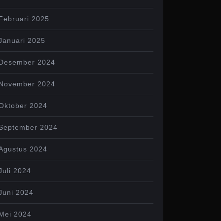
Februari 2025
Januari 2025
Desember 2024
November 2024
Oktober 2024
September 2024
Agustus 2024
Juli 2024
Juni 2024
Mei 2024