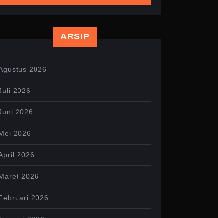
ARSIP
Agustus 2026
Juli 2026
Juni 2026
Mei 2026
April 2026
Maret 2026
Februari 2026