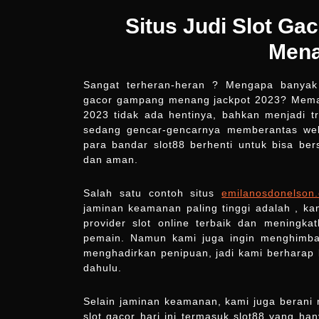
Situs Judi Slot G
Mena
Sangat terheran-heran ? Mengapa banyak 
gacor gampang menang jackpot 2023? Meman
2023 tidak ada hentinya, bahkan menjadi tr
sedang gencar-gencarnya memberantas webs
para bandar slot88 berhenti untuk bisa ber
dan aman.
Salah satu contoh situs
emilanosdonelson
jaminan keamanan paling tinggi adalah , ka
provider slot online terbaik dan meningk
pemain. Namun kami juga ingin menghimb
menghadirkan penipuan, jadi kami berharap ka
dahulu.
Selain jaminan keamanan, kami juga berani
slot gacor hari ini termasuk slot88 yang hanya