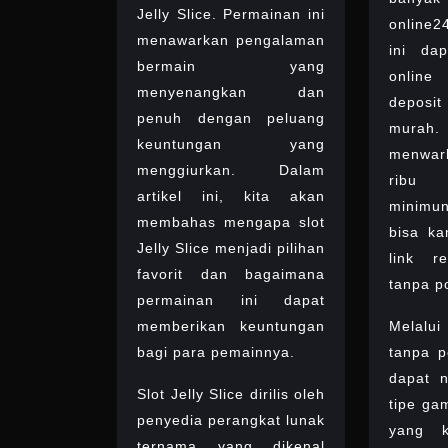
Jelly Slice. Permainan ini
online
menawarkan pengalaman
ini da
bermain yang
online
menyenangkan dan
depos
penuh dengan peluang
murah
keuntungan yang
menwar
menggiurkan. Dalam
ribu 
artikel ini, kita akan
minimu
membahas mengapa slot
bisa ka
Jelly Slice menjadi pilihan
link r
favorit dan bagaimana
tanpa p
permainan ini dapat
memberikan keuntungan
Melalui
bagi para pemainnya.
tanpa p
dapat 
Slot Jelly Slice dirilis oleh
tipe gam
penyedia perangkat lunak
yang k
ternama yang dikenal