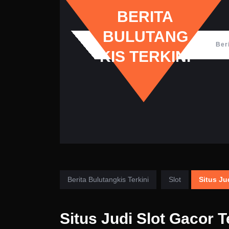
Skip
BERITA
to
content
BULUTANG
Ber
KIS TERKINI
Berita Bulutangkis Terkini
Slot
Situs J
Situs Judi Slot Gacor