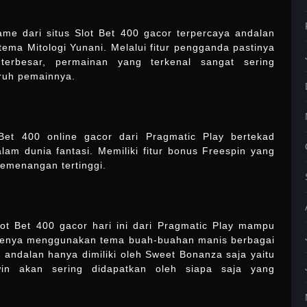
e dari situs Slot Bet 400 gacor terpercaya andalan
ema Mitologi Yunani. Melalui fitur pengganda pastinya
erbesar, permainan yang terkenal sangat sering
ruh pemainnya.
 Bet 400 online gacor dari Pragmatic Play bertekad
m dunia fantasi. Memiliki fitur bonus Freespin yang
emenangan tertinggi.
t Bet 400 gacor hari ini dari Pragmatic Play mampu
enya menggunakan tema buah-buahan manis berbagai
ur andalan hanya dimiliki oleh Sweet Bonanza saja yaitu
n akan sering didapatkan oleh siapa saja yang