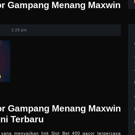
acor Gampang Menang Maxwin
|
2:29 pm
acor Gampang Menang Maxwin
Ini Terbaru
 yang menyajikan link Slot Bet 400 gacor terpercaya