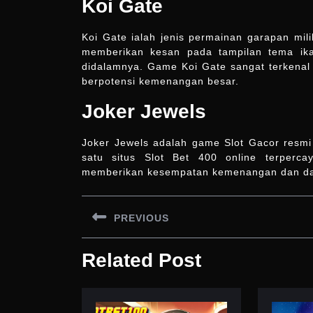
Koi Gate
Koi Gate ialah jenis permainan garapan mili
memberikan kesan pada tampilan tema ik
didalamnya. Game Koi Gate sangat terkenal
berpotensi kemenangan besar.
Joker Jewels
Joker Jewels adalah game Slot Gacor resm
satu situs Slot Bet 400 online terper
memberikan kesempatan kemenangan dan dap
Navigasi
PREVIOUS
pos
Previous
Related Post
post: