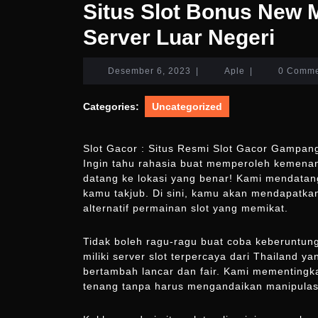
Situs Slot Bonus New
Server Luar Negeri
Desember
Aple
Desember 6, 2023
|
Aple
|
0 Comm
6,
2023
Categories:
Uncategorized
Slot Gacor : Situs Resmi Slot Gacor Gampa
Ingin tahu rahasia buat memperoleh kemena
datang ke lokasi yang benar! Kami mendatangk
kamu takjub. Di sini, kamu akan mendapatkan
alternatif permainan slot yang memikat.
Tidak boleh ragu-ragu buat coba keberuntun
miliki server slot terpercaya dari Thailan
bertambah lancar dan fair. Kami mementingk
tenang tanpa harus mengandaikan manipulasi