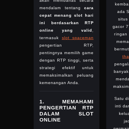
akan membahas secara
kembal
mendalam tentang
cara
ada 
cepat menang slot hari
situs
ini berdasarkan RTP
gacor 7
online yang valid
,
ringan
termasuk
slot spaceman
meman
pengertian RTP,
bermu
pentingnya memilih game
tha
dengan RTP tinggi, serta
pengal
strategi efektif untuk
banyak
memaksimalkan peluang
menda
kemenangan Anda.
maksimu
Satu d
1. MEMAHAMI
inti d
PENGERTIAN RTP
DALAM SLOT
kelu
ONLINE
ja
permai