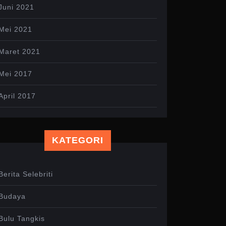
Juni 2021
Mei 2021
Maret 2021
Mei 2017
April 2017
KATEGORI
Berita Selebriti
Budaya
Bulu Tangkis