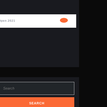
Open 2021
Search
for: