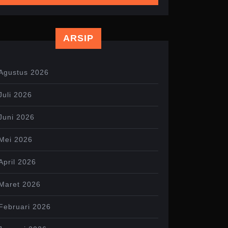
ARSIP
Agustus 2026
Juli 2026
Juni 2026
Mei 2026
April 2026
Maret 2026
Februari 2026