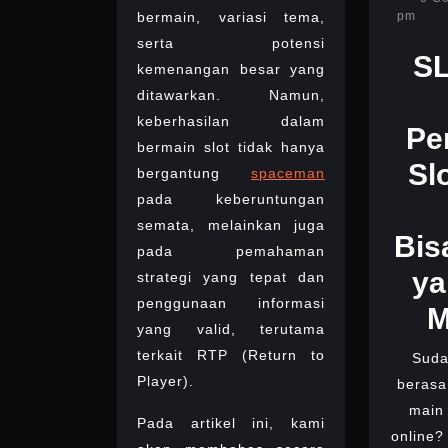
bermain, variasi tema,
pm
serta potensi
SL
kemenangan besar yang
ditawarkan. Namun,
keberhasilan dalam
Pe
bermain slot tidak hanya
Sl
bergantung
spaceman
pada keberuntungan
semata, melainkan juga
Bis
pada pemahaman
ya
strategi yang tepat dan
penggunaan informasi
M
yang valid, terutama
terkait RTP (Return to
Suda
Player).
berasa
main 
Pada artikel ini, kami
online?