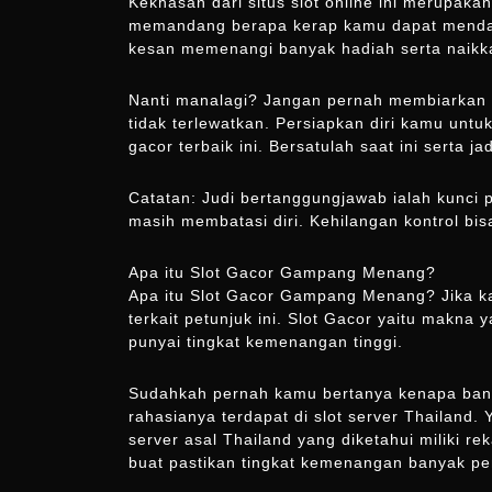
Kekhasan dari situs slot online ini merupak
memandang berapa kerap kamu dapat mendap
kesan memenangi banyak hadiah serta naikk
Nanti manalagi? Jangan pernah membiarkan p
tidak terlewatkan. Persiapkan diri kamu untu
gacor terbaik ini. Bersatulah saat ini serta j
Catatan: Judi bertanggungjawab ialah kunci 
masih membatasi diri. Kehilangan kontrol bis
Apa itu Slot Gacor Gampang Menang?
Apa itu Slot Gacor Gampang Menang? Jika ka
terkait petunjuk ini. Slot Gacor yaitu makna
punyai tingkat kemenangan tinggi.
Sudahkah pernah kamu bertanya kenapa ban
rahasianya terdapat di slot server Thailand.
server asal Thailand yang diketahui miliki re
buat pastikan tingkat kemenangan banyak p