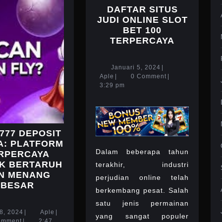
DAFTAR SITUS
JUDI ONLINE SLOT
BET 100
DAFTAR
TERPERCAYA
SITUS
JUDI
Januari
Januari 5, 2024
|
ONLINE
Aple
5,
Aple
|
0 Comment
|
SLOT
2024
3:29 pm
BET
100
AN
TERPERC
777 DEPOSIT
A: PLATFORM
Dalam beberapa tahun
RPERCAYA
K BERTARUH
terakhir, industri
N MENANG
perjudian online telah
SLOT777
BESAR
berkembang pesat. Salah
DEPOSIT
satu jenis permainan
PULSA:
Juli
Aple
 8, 2024
|
Aple
|
PLATFORM
yang sangat populer
8,
omment
|
2:47