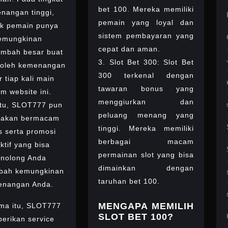
bet 100. Mereka memiliki
nangan tinggi,
pemain yang loyal dan
k pemain punya
sistem pembayaran yang
emungkinan
cepat dan aman.
ambah besar buat
3. Slot Bet 300: Slot Bet
oleh kemenangan
300 terkenal dengan
 tiap kali main
tawaran bonus yang
m website ini.
menggiurkan dan
 itu, SLOT777 pun
peluang menang yang
jakan bermacam
tinggi. Mereka memiliki
 serta promosi
berbagai macam
ktif yang bisa
permainan slot yang bisa
nolong Anda
dimainkan dengan
ah kemungkinan
taruhan bet 100.
enangan Anda.
MENGAPA MEMILIH
ma itu, SLOT777
SLOT BET 100?
berikan service