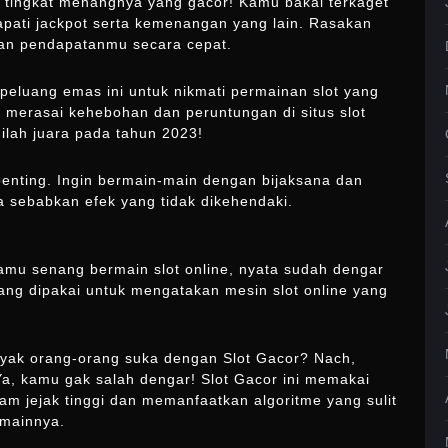
an tingkat menangnya yang gacor! Kamu bakal terkaget
ati jackpot serta kemenangan yang lain. Rasakan
an pendapatanmu secara cepat.
eluang emas ini untuk nikmati permainan slot yang
k merasai kehebohan dan peruntungan di situs slot
adilah juara pada tahun 2023!
penting. Ingin bermain-main dengan bijaksana dan
a sebabkan efek yang tidak dikehendaki.
mu senang bermain slot online, nyata sudah dengar
 yang dipakai untuk mengatakan mesin slot online yang
yak orang-orang suka dengan Slot Gacor? Nach,
 Ya, kamu gak salah dengar! Slot Gacor ini memakai
kam jejak tinggi dan memanfaatkan algoritme yang sulit
emainnya.