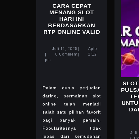
CARA CEPAT
MENANG SLOT
HARI INI
BERDASARKAN
CARA
RTP ONLINE VALID
CEPAT
MENANG
Juli
Aple
Juli 11, 2025
|
Aple
SLOT
11,
|
0 Comment
|
2:12
HARI
2025
pm
INI
BERDASARK
RTP
SLOT
ONLINE
Dalam dunia perjudian
PULS
VALID
daring, permainan slot
TE
UNTU
online telah menjadi
DA
salah satu pilihan favorit
bagi banyak pemain.
Popularitasnya tidak
Juli
lepas dari kemudahan
0 C