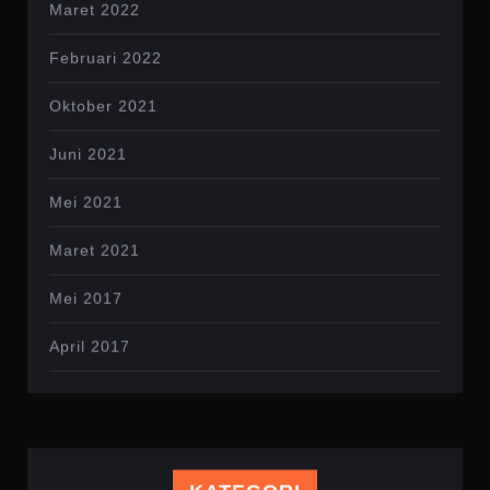
Maret 2022
Februari 2022
Oktober 2021
Juni 2021
Mei 2021
Maret 2021
Mei 2017
April 2017