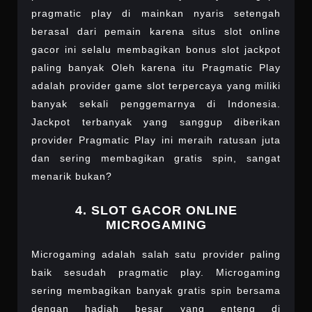
pragmatic play di mainkan nyaris setengah
berasal dari pemain karena situs slot online
gacor ini selalu membagikan bonus slot jackpot
paling banyak Oleh karena itu Pragmatic Play
adalah provider game slot terpercaya yang miliki
banyak sekali penggemarnya di Indonesia.
Jackpot terbanyak yang sanggup diberikan
provider Pragmatic Play ini meraih ratusan juta
dan sering membagikan gratis spin, sangat
menarik bukan?
4. SLOT GACOR ONLINE
MICROGAMING
Microgaming adalah salah satu provider paling
baik sesudah pragmatic play. Microgaming
sering membagikan banyak gratis spin bersama
dengan hadiah besar yang enteng di