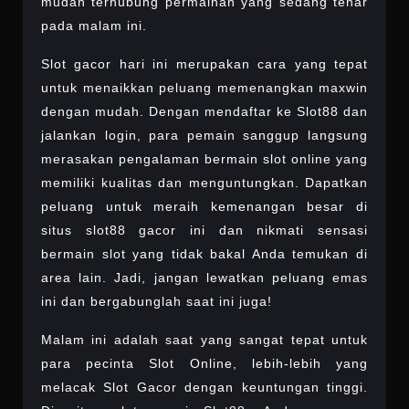
mudah terhubung permainan yang sedang tenar
pada malam ini.
Slot gacor hari ini merupakan cara yang tepat
untuk menaikkan peluang memenangkan maxwin
dengan mudah. Dengan mendaftar ke Slot88 dan
jalankan login, para pemain sanggup langsung
merasakan pengalaman bermain slot online yang
memiliki kualitas dan menguntungkan. Dapatkan
peluang untuk meraih kemenangan besar di
situs slot88 gacor ini dan nikmati sensasi
bermain slot yang tidak bakal Anda temukan di
area lain. Jadi, jangan lewatkan peluang emas
ini dan bergabunglah saat ini juga!
Malam ini adalah saat yang sangat tepat untuk
para pecinta Slot Online, lebih-lebih yang
melacak Slot Gacor dengan keuntungan tinggi.