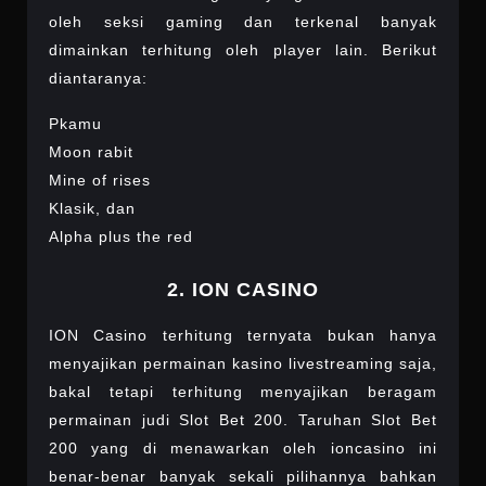
oleh seksi gaming dan terkenal banyak
dimainkan terhitung oleh player lain. Berikut
diantaranya:
Pkamu
Moon rabit
Mine of rises
Klasik, dan
Alpha plus the red
2. ION CASINO
ION Casino terhitung ternyata bukan hanya
menyajikan permainan kasino livestreaming saja,
bakal tetapi terhitung menyajikan beragam
permainan judi Slot Bet 200. Taruhan Slot Bet
200 yang di menawarkan oleh ioncasino ini
benar-benar banyak sekali pilihannya bahkan