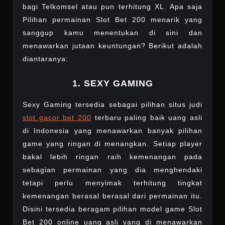
bagi Telkomsel atau pun terhitung XL. Apa saja
Pilihan permainan Slot Bet 200 menarik yang
sanggup kamu menentukan di sini dan
menawarkan jutaan keuntungan? Berikut adalah
diantaranya:
1. SEXY GAMING
Sexy Gaming tersedia sebagai pilihan situs judi
slot gacor bet 200
terbaru paling baik uang asli
di Indonesia yang menawarkan banyak pilihan
game yang ringan di menangkan. Setiap player
bakal lebih ringan raih kemenangan pada
sebagian permainan yang dia menghendaki
tetapi perlu menyimak terhitung tingkat
kemenangan berasal berasal dari permainan itu.
Disini tersedia beragam pilihan model game Slot
Bet 200 online uang asli yang di menawarkan