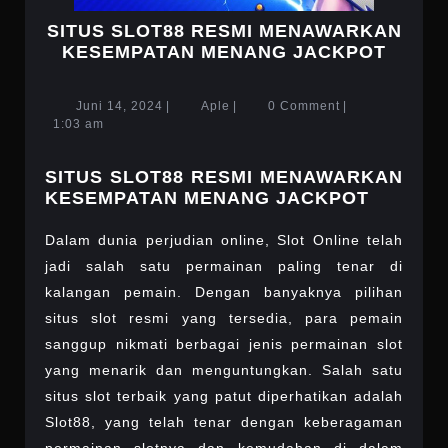
SITUS SLOT88 RESMI MENAWARKAN
SITUS
KESEMPATAN MENANG JACKPOT
SLOT8
RESMI
Juni
Aple
Juni 14, 2024
|
Aple
|
0 Comment
|
MENA
14,
1:03 am
KESE
2024
MENA
SITUS SLOT88 RESMI MENAWARKAN
JACK
KESEMPATAN MENANG JACKPOT
Dalam dunia perjudian online, Slot Online telah
jadi salah satu permainan paling tenar di
kalangan pemain. Dengan banyaknya pilihan
situs slot resmi yang tersedia, para pemain
sanggup nikmati berbagai jenis permainan slot
yang menarik dan menguntungkan. Salah satu
situs slot terbaik yang patut diperhatikan adalah
Slot88, yang telah tenar dengan keberagaman