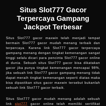
Situs Slot777 Gacor
Terpercaya Gampang
Jackpot Terbesar
Situs Slot777 gacor maxwin telah menjadi tempat
bermain Slot777 gacor mudah menang terbaik dan
terpercaya. Karena link Slot777 gacor terpercaya
gampang menang dengan tingkat kemenangan sangat
tinggi selalu dicari para pencinta Slot777 gacor online
di dunia. Sebuah situs Slot777 gacor bisa dikatakan
gacor jika punya tingkat kemenangan mencapai 98%,
jika sebuah link Slot777 gacor gampang menang tidak
dapat meraih tingkat kemenangan seperti diatas maka
bisa dipastikan situs gacor maxwin tersebut bukanlah
sebuah link Slot777 gacor terbaik.
Situs Slot777 gacor mudah menang adalah sebuah
link
slot777
gacor online telah memiliki sertifikat