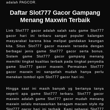
adalah PAGCOR.
Daftar Slot777 Gacor Gampang
Menang Maxwin Terbaik
Link Slot777 gacor adalah salah satu game Slot777
gacor hari ini terbaru sangat populer kalangan
masyarakat karena bisa melipat gandakan keungan
kita. Situs Slot777 gacor maxwin tersedia dengan
berbagai jenis game Slot777 gacor serta bonus.
Sistem game Slot777 gacor gampang menang
memiliki tingkat kualitas terbaik pada tingkat penyedia
game Slot777 gacor maxwin. Permainan Slot777
gacor maxwin ini sangatlah mudah hanya perlu
menekan tombol spin Slot777 gacor hari ini.
Hingga saat ini masih banyak yg bertanya tanya
seperti apa game Slot777 terbaru. Slot777 gacor
maxwin adalah game Slot777 gacor mudah menang
maxwin selalu menawarkan beragam macam style rtp
Slot777 gacor hari ini terbaik. Kami sebagai Slot777