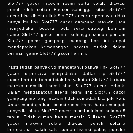
Slot777 gacor maxwin resmi serta selalu diawasi
penuh oleh setiap Pagcor sehingga situs Slot777
gacor bisa disebut link Slot777 gacor terpercaya, tidak
hanya itu link Slot777 gacor gampang maxwin juga
menyediakan bocoran pola serta strategi bermain
game Slot777 gacor benar sehingga semua pemain
Slot777 gacor gampang menang hari ini dapat
mendapatkan kemenangan secara mudah dalam
bermain game Slot777 gacor hari ini.
Pasti sudah banyak yg mengetahui bahwa link Slot777
gacor terpercaya menyediakan daftar rtp Slot777
gacor hari ini, tetapi tidak banyak dari Slot777 terbaru
mereka memiliki lisensi situs Slot777 gacor terbaik.
Dalam mendapatkan lisensi resmi link Slot777 gacor
gampang menang maxwin tidak semudah kita pikirkan.
Untuk mendapatkan lisensi resmi kamu harus menjadi
penyedia situs Slot777 gacor resmi minimal selama 5
tahun. Tidak cuman harus meraih 5 lisensi Slot777
gacor maxwin selalu diawasi penuh selama
beroperasi, salah satu contoh lisensi paling populer