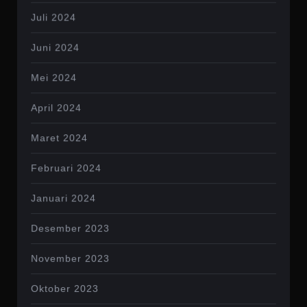
Juli 2024
Juni 2024
Mei 2024
April 2024
Maret 2024
Februari 2024
Januari 2024
Desember 2023
November 2023
Oktober 2023