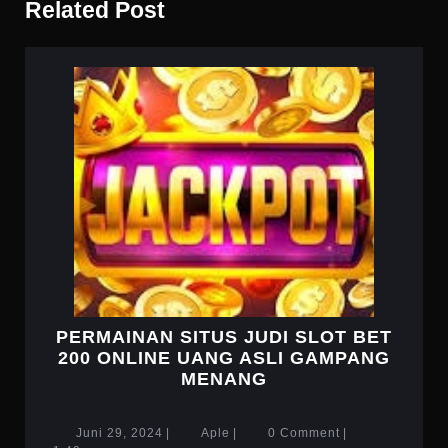
Related Post
post:
post:
PERMAINAN SITUS JUDI SLOT BET
200 ONLINE UANG ASLI GAMPANG
PERMAINAN
MENANG
SITUS
JUDI
Juni
Aple
Juni 29, 2024
|
Aple
|
0 Comment
|
SLOT