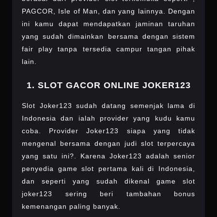
PAGCOR, Isle of Man, dan yang lainnya. Dengan
ini kamu dapat mendapatkan jaminan taruhan
yang sudah dimainkan bersama dengan sistem
fair play tanpa tersedia campur tangan pihak
lain.
1. SLOT GACOR ONLINE JOKER123
Slot Joker123 sudah datang semenjak lama di
Indonesia dan ialah provider yang kudu kamu
coba. Provider Joker123 siapa yang tidak
mengenal bersama dengan judi slot terpercaya
yang satu ini?. Karena Joker123 adalah senior
penyedia game slot pertama kali di Indonesia,
dan seperti yang sudah dikenal game slot
joker123 sering beri tambahan bonus
kemenangan paling banyak.