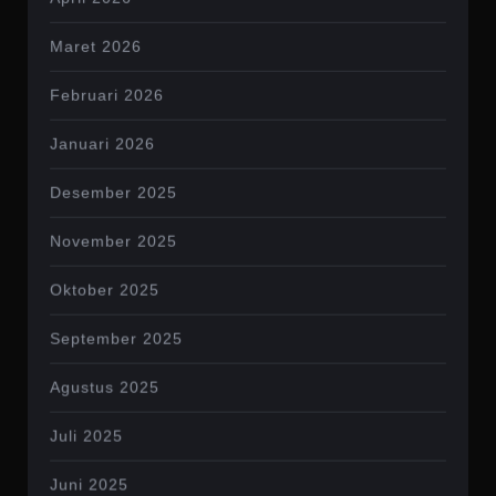
Maret 2026
Februari 2026
Januari 2026
Desember 2025
November 2025
Oktober 2025
September 2025
Agustus 2025
Juli 2025
Juni 2025