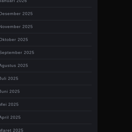
Januari 2026
Desember 2025
November 2025
Oktober 2025
September 2025
Agustus 2025
Juli 2025
Juni 2025
Mei 2025
April 2025
Maret 2025