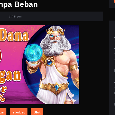
anpa Beban
8:49 pm
us
sbobet
Slot