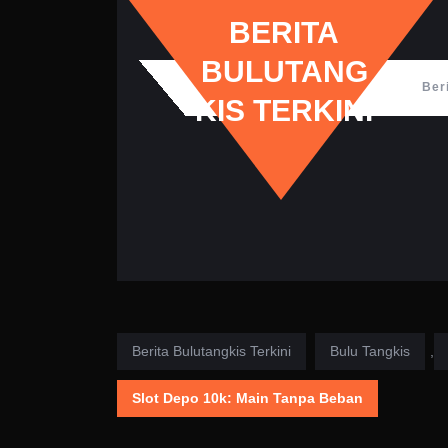
Skip
BERITA
to
content
BULUTANG
Ber
KIS TERKINI
Berita Bulutangkis Terkini
Bulu Tangkis
,
Slot Depo 10k: Main Tanpa Beban