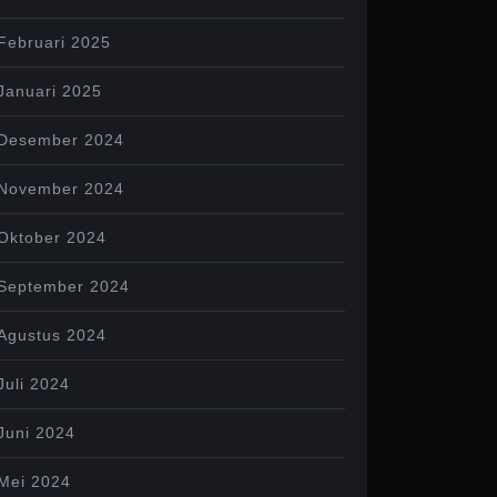
Februari 2025
Januari 2025
Desember 2024
November 2024
Oktober 2024
September 2024
Agustus 2024
Juli 2024
Juni 2024
Mei 2024