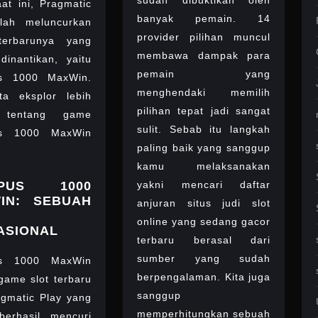
sudah dibuktikan oleh
aat ini, Pragmatic
banyak pemain. 14
elah meluncurkan
provider pilihan muncul
erbarunya yang
membawa dampak para
dinantikan, yaitu
pemain yang
s 1000 MaxWin.
menghendaki memilih
ta eksplor lebih
pilihan tepat jadi sangat
 tentang game
sulit. Sebab itu langkah
us 1000 MaxWin
paling baik yang sanggup
kamu melaksanakan
MPUS 1000
yakni mencari daftar
IN: SEBUAH
anjuran situs judi slot
online yang sedang gacor
ASIONAL
terbaru berasal dari
sumber yang sudah
us 1000 MaxWin
berpengalaman. Kita juga
game slot terbaru
sanggup
agmatic Play yang
memperhitungkan sebuah
berhasil mencuri