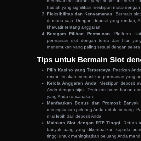
menawarkan jackpot yang besar. Ini berart
hadiah yang signifikan meskipun mulai dengan 
Fleksibilitas dan Kenyamanan
: Bermain slo
di mana saja. Dengan deposit yang rendah, A
khawatir tentang anggaran.
Beragam Pilihan Permainan
: Platform sl
permainan slot dengan tema dan fitur ya
menemukan yang paling sesuai dengan selera
Tips untuk Bermain Slot den
Pilih Kasino yang Terpercaya
: Pastikan Anda
resmi. Ini akan memastikan permainan yang ad
Kelola Anggaran Anda
: Meskipun deposit a
Anda dengan bijak. Tentukan batas harian at
yang Anda rencanakan.
Manfaatkan Bonus dan Promosi
: Banyak
meningkatkan peluang Anda untuk menang. Pa
nilai lebih dari deposit Anda.
Mainkan Slot dengan RTP Tinggi
: Return 
banyak uang yang dikembalikan kepada pema
tinggi untuk meningkatkan peluang Anda men