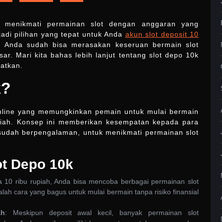
 menikmati permainan slot dengan anggaran yang
jadi pilihan yang tepat untuk Anda
akun slot deposit 10
, Anda sudah bisa merasakan keseruan bermain slot
ar. Mari kita bahas lebih lanjut tentang slot depo 10k
atkan.
k?
online yang memungkinkan pemain untuk mulai bermain
piah. Konsep ini memberikan kesempatan kepada para
sudah berpengalaman, untuk menikmati permainan slot
t Depo 10k
a 10 ribu rupiah, Anda bisa mencoba berbagai permainan slot
lah cara yang bagus untuk mulai bermain tanpa risiko finansial
ah
: Meskipun deposit awal kecil, banyak permainan slot