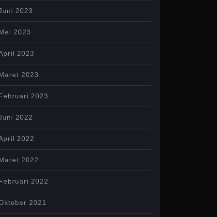
Juni 2023
Mei 2023
April 2023
Maret 2023
Februari 2023
Juni 2022
April 2022
CAYA
Maret 2022
Februari 2022
Oktober 2021