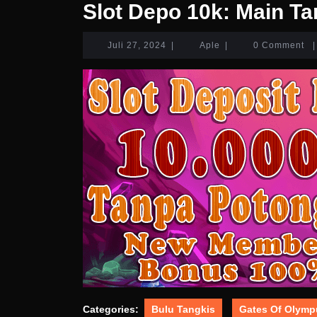
Slot Depo 10k: Main T
Juli
Aple
Juli 27, 2024
|
Aple
|
0 Comment
|
27,
2024
Categories:
Bulu Tangkis
Gates Of Olymp