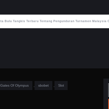
ita Bulu Tangkis Terbaru Tentang Pengunduran Turnamen Malaysia 
Gates Of Olympus
,
sbobet
,
Slot