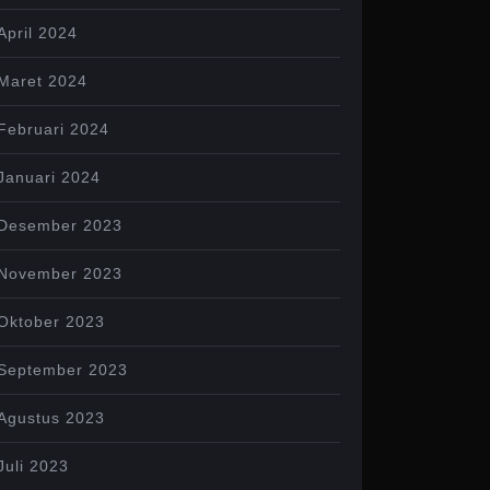
April 2024
Maret 2024
Februari 2024
Januari 2024
Desember 2023
November 2023
Oktober 2023
September 2023
Agustus 2023
Juli 2023