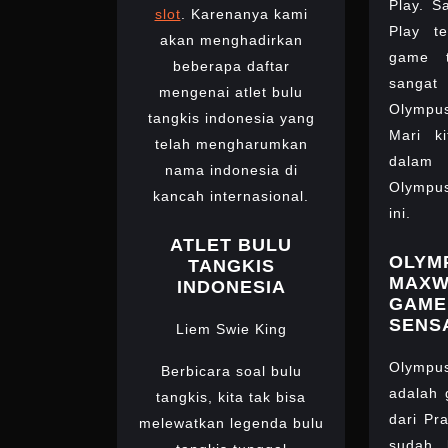
Play. S
slot
. Karenanya kami
Play t
akan menghadirkan
game t
beberapa daftar
sangat 
mengenai atlet bulu
Olympu
tangkis indonesia yang
Mari ki
telah mengharumkan
dalam
nama indonesia di
Olymp
kancah internasional.
ini.
ATLET BULU
OLY
TANGKIS
MAXW
INDONESIA
GAME
SENS
Liem Swie King
Olymp
Berbicara soal bulu
adalah 
tangkis, kita tak bisa
dari Pr
melewatkan legenda bulu
sudah 