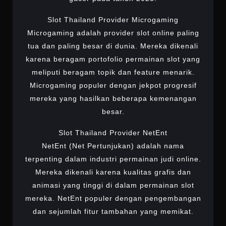
Slot Thailand Provider Microgaming
Microgaming adalah provider slot online paling
tua dan paling besar di dunia. Mereka dikenali
karena beragam portofolio permainan slot yang
meliputi beragam topik dan feature menarik.
Microgaming populer dengan jekpot progresif
mereka yang hasilkan beberapa kemenangan
besar.
Slot Thailand Provider NetEnt
NetEnt (Net Pertunjukan) adalah nama
terpenting dalam industri permainan judi online.
Mereka dikenali karena kualitas grafis dan
animasi yang tinggi di dalam permainan slot
mereka. NetEnt populer dengan pengembangan
dan sejumlah fitur tambahan yang memikat.