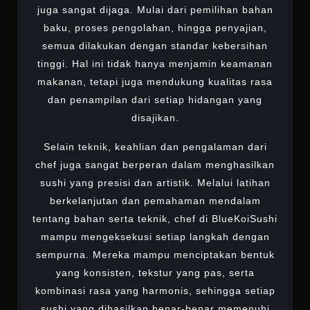
juga sangat dijaga. Mulai dari pemilihan bahan
baku, proses pengolahan, hingga penyajian,
semua dilakukan dengan standar kebersihan
tinggi. Hal ini tidak hanya menjamin keamanan
makanan, tetapi juga mendukung kualitas rasa
dan penampilan dari setiap hidangan yang
disajikan.
Selain teknik, keahlian dan pengalaman dari
chef juga sangat berperan dalam menghasilkan
sushi yang presisi dan artistik. Melalui latihan
berkelanjutan dan pemahaman mendalam
tentang bahan serta teknik, chef di BlueKoiSushi
mampu mengeksekusi setiap langkah dengan
sempurna. Mereka mampu menciptakan bentuk
yang konsisten, tekstur yang pas, serta
kombinasi rasa yang harmonis, sehingga setiap
sushi yang dihasilkan benar-benar memenuhi