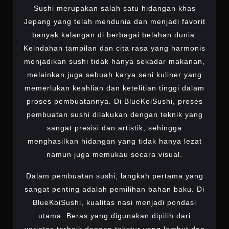
BLUEKOISU
Sushi merupakan salah satu hidangan khas
YANG
Jepang yang telah mendunia dan menjadi favorit
PRESISI
DAN
banyak kalangan di berbagai belahan dunia.
ARTISTIK
Keindahan tampilan dan cita rasa yang harmonis
menjadikan sushi tidak hanya sekadar makanan,
melainkan juga sebuah karya seni kuliner yang
memerlukan keahlian dan ketelitian tinggi dalam
proses pembuatannya. Di BlueKoiSushi, proses
pembuatan sushi dilakukan dengan teknik yang
sangat presisi dan artistik, sehingga
menghasilkan hidangan yang tidak hanya lezat
namun juga memukau secara visual.
Dalam pembuatan sushi, langkah pertama yang
sangat penting adalah pemilihan bahan baku. Di
BlueKoiSushi, kualitas nasi menjadi pondasi
utama. Beras yang digunakan dipilih dari
varietas terbaik dengan tekstur yang lembut dan