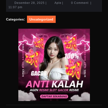
Desember
Aple
Desember 28, 2025
|
Aple
|
0 Comment
|
28,
11:07 pm
2025
Categories:
Uncategorized