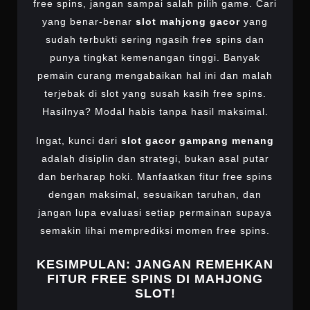
free spins, jangan sampai salah pilih game. Cari
yang benar-benar
slot mahjong gacor
yang
sudah terbukti sering ngasih free spins dan
punya tingkat kemenangan tinggi. Banyak
pemain curang mengabaikan hal ini dan malah
terjebak di slot yang susah kasih free spins.
Hasilnya? Modal habis tanpa hasil maksimal.
Ingat, kunci dari
slot gacor gampang menang
adalah disiplin dan strategi, bukan asal putar
dan berharap hoki. Manfaatkan fitur free spins
dengan maksimal, sesuaikan taruhan, dan
jangan lupa evaluasi setiap permainan supaya
semakin lihai memprediksi momen free spins.
KESIMPULAN: JANGAN REMEHKAN
FITUR FREE SPINS DI MAHJONG
SLOT!