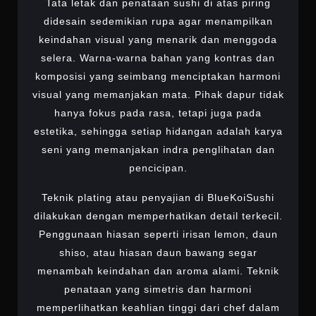
Tata letak dan penataan sushi di atas piring
didesain sedemikian rupa agar menampilkan
keindahan visual yang menarik dan menggoda
selera. Warna-warna bahan yang kontras dan
komposisi yang seimbang menciptakan harmoni
visual yang memanjakan mata. Pihak dapur tidak
hanya fokus pada rasa, tetapi juga pada
estetika, sehingga setiap hidangan adalah karya
seni yang memanjakan indra penglihatan dan
pencicipan.
Teknik plating atau penyajian di BlueKoiSushi
dilakukan dengan memperhatikan detail terkecil.
Penggunaan hiasan seperti irisan lemon, daun
shiso, atau hiasan daun bawang segar
menambah keindahan dan aroma alami. Teknik
penataan yang simetris dan harmoni
memperlihatkan keahlian tinggi dari chef dalam