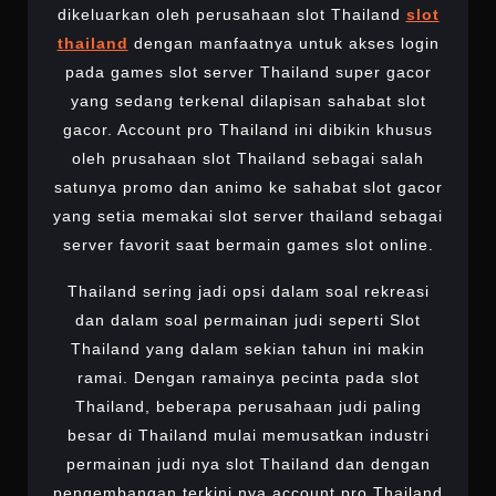
dikeluarkan oleh perusahaan slot Thailand
slot
thailand
dengan manfaatnya untuk akses login
pada games slot server Thailand super gacor
yang sedang terkenal dilapisan sahabat slot
gacor. Account pro Thailand ini dibikin khusus
oleh prusahaan slot Thailand sebagai salah
satunya promo dan animo ke sahabat slot gacor
yang setia memakai slot server thailand sebagai
server favorit saat bermain games slot online.
Thailand sering jadi opsi dalam soal rekreasi
dan dalam soal permainan judi seperti Slot
Thailand yang dalam sekian tahun ini makin
ramai. Dengan ramainya pecinta pada slot
Thailand, beberapa perusahaan judi paling
besar di Thailand mulai memusatkan industri
permainan judi nya slot Thailand dan dengan
pengembangan terkini nya account pro Thailand