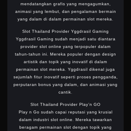
mendatangkan grafis yang mengagumkan,
animasi yang lembut, dan pengalaman bermain
yang dalam di dalam permainan slot mereka.
Slot Thailand Provider Yggdrasil Gaming
Yggdrasil Gaming sudah menjadi satu diantara
provider slot online yang terpopuler dalam
tahun-tahun ini. Mereka populer dengan design
artistik dan topik yang inovatif di dalam
permainan slot mereka. Yggdrasil dikenal juga
sejumlah fitur inovatif seperti proses pengganda,
perputaran bonus yang dalam, dan animasi yang
cantik.
Slot Thailand Provider Play’n GO
Play n Go sudah capai reputasi yang krusial
dalam industri slot online. Mereka tawarkan
beragam permainan slot dengan topik yang