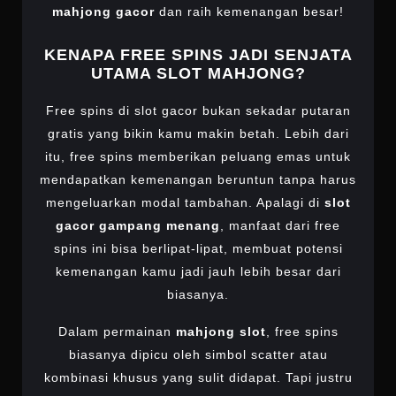
mahjong gacor
dan raih kemenangan besar!
KENAPA FREE SPINS JADI SENJATA
UTAMA SLOT MAHJONG?
Free spins di slot gacor bukan sekadar putaran
gratis yang bikin kamu makin betah. Lebih dari
itu, free spins memberikan peluang emas untuk
mendapatkan kemenangan beruntun tanpa harus
mengeluarkan modal tambahan. Apalagi di
slot
gacor gampang menang
, manfaat dari free
spins ini bisa berlipat-lipat, membuat potensi
kemenangan kamu jadi jauh lebih besar dari
biasanya.
Dalam permainan
mahjong slot
, free spins
biasanya dipicu oleh simbol scatter atau
kombinasi khusus yang sulit didapat. Tapi justru