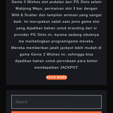
Genie 3 Wishes slot andalan dari PG Slots selain
Mahjong Ways, permainan slot 3 bar dengan
Wild & Scatter dan tampilan animasi yang sangat
baik. Ini merupakan salah satu jenis game slot
yang dijadikan bahan untuk branding dari si
provider PG Slots ini, karena sedang sibuknya
me marketingkan program/game mereka.
Mereka memberikan jatah jackpot lebih mudah di
game Genie 3 Wishes ini, sehingga bisa
dijadikan bahan untuk percobaan para bettor
mendapatkan JACKPOT.
READ
READ MORE
MORE
Search
for: