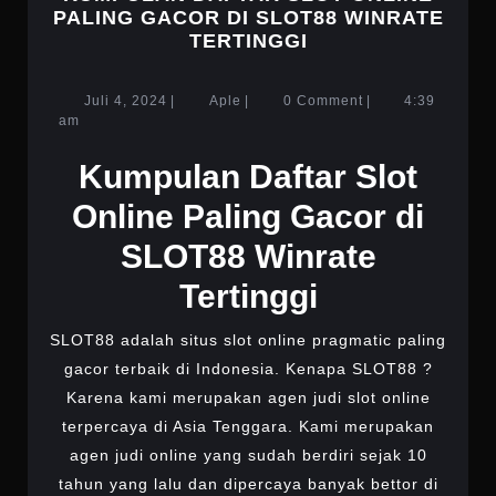
PALING GACOR DI SLOT88 WINRATE
KUMPULAN
TERTINGGI
DAFTAR
SLOT
Juli
Aple
Juli 4, 2024
|
Aple
|
0 Comment
|
4:39
ONLINE
4,
am
PALING
2024
GACOR
Kumpulan Daftar Slot
DI
SLOT88
Online Paling Gacor di
WINRATE
SLOT88 Winrate
TERTINGGI
Tertinggi
SLOT88 adalah situs slot online pragmatic paling
gacor terbaik di Indonesia. Kenapa SLOT88 ?
Karena kami merupakan agen judi slot online
terpercaya di Asia Tenggara. Kami merupakan
agen judi online yang sudah berdiri sejak 10
tahun yang lalu dan dipercaya banyak bettor di