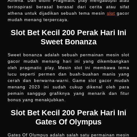
Athena. Dan disini Pragmatic play mengadopsi atau
terinspirasi berasal berasal dari cerita atau sifat
athena untuk dijadikan sebuah tema mesin
slot
gacor
mudah menang terpercaya.
Slot Bet Kecil 200 Perak Hari Ini
Sweet Bonanza
Sweet bonanza adalah sebuah permainan mesin slot
gacor mudah menang hari ini yang dikembangkan
oleh pragmatic play. Mesin slot ini membawa tema
lucu seperti permen dan buah-buahan manis yang
cerah dan berwarna-warni. Game slot gacor mudah
menang 2023 ini sudah cukup dikenal oleh para
pemain sanggup grafiknya yang menarik dan fitur
bonus yang menakjubkan.
Slot Bet Kecil 200 Perak Hari Ini
Gates Of Olympus
Gates Of Olympus adalah salah satu permainan mesin