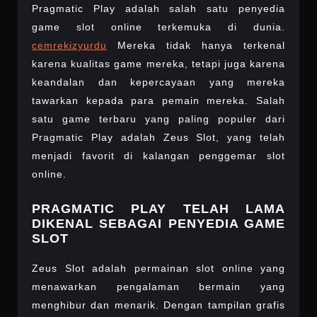
Pragmatic Play adalah salah satu penyedia
GAME
game slot online terkemuka di dunia.
SLOT
ONLIN
cemrekizyurdu
Mereka tidak hanya terkenal
ZEUS
karena kualitas game mereka, tetapi juga karena
SLOT
keandalan dan kepercayaan yang mereka
tawarkan kepada para pemain mereka. Salah
satu game terbaru yang paling populer dari
Pragmatic Play adalah Zeus Slot, yang telah
menjadi favorit di kalangan penggemar slot
online.
PRAGMATIC PLAY TELAH LAMA
DIKENAL SEBAGAI PENYEDIA GAME
SLOT
Zeus Slot adalah permainan slot online yang
menawarkan pengalaman bermain yang
menghibur dan menarik. Dengan tampilan grafis