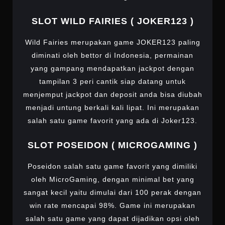
SLOT WILD FAIRIES ( JOKER123 )
Wild Fairies merupakan game JOKER123 paling
diminati oleh bettor di Indonesia, permainan
yang gampang mendapatkan jackpot dengan
tampilan 3 peri cantik siap datang untuk
menjemput jackpot dan deposit anda bisa diubah
menjadi untung berkali kali lipat. Ini merupakan
salah satu game favorit yang ada di Joker123.
SLOT POSEIDON ( MICROGAMING )
Poseidon salah satu game favorit yang dimiliki
oleh MicroGaming, dengan minimal bet yang
sangat kecil yaitu dimulai dari 100 perak dengan
win rate mencapai 98%. Game ini merupakan
salah satu game yang dapat dijadikan opsi oleh