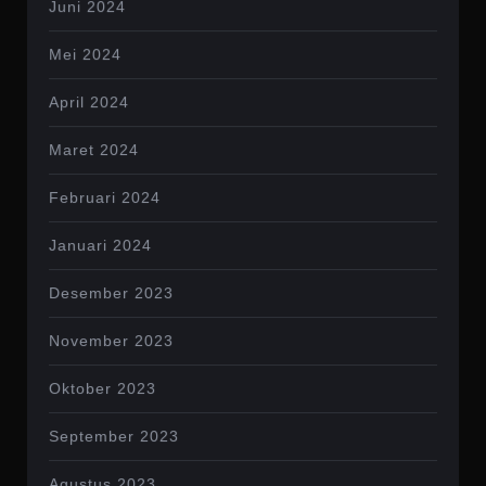
Juni 2024
Mei 2024
April 2024
Maret 2024
Februari 2024
Januari 2024
Desember 2023
November 2023
Oktober 2023
September 2023
Agustus 2023