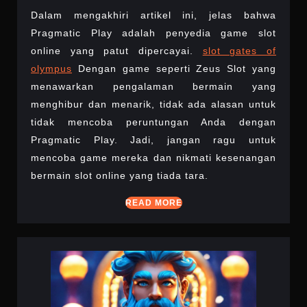
Dalam mengakhiri artikel ini, jelas bahwa
Pragmatic Play adalah penyedia game slot
online yang patut dipercayai.
slot gates of
olympus
Dengan game seperti Zeus Slot yang
menawarkan pengalaman bermain yang
menghibur dan menarik, tidak ada alasan untuk
tidak mencoba peruntungan Anda dengan
Pragmatic Play. Jadi, jangan ragu untuk
mencoba game mereka dan nikmati kesenangan
bermain slot online yang tiada tara.
READ
READ MORE
MORE