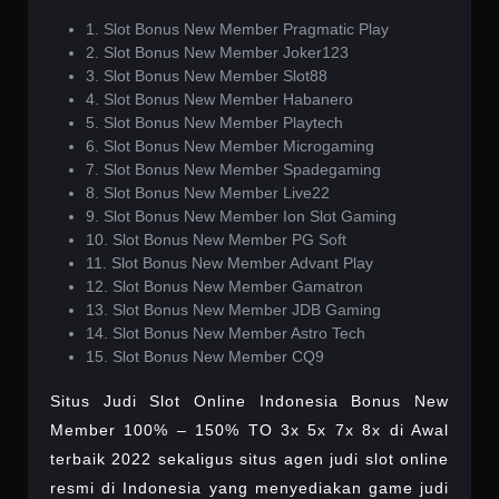
1. Slot Bonus New Member Pragmatic Play
2. Slot Bonus New Member Joker123
3. Slot Bonus New Member Slot88
4. Slot Bonus New Member Habanero
5. Slot Bonus New Member Playtech
6. Slot Bonus New Member Microgaming
7. Slot Bonus New Member Spadegaming
8. Slot Bonus New Member Live22
9. Slot Bonus New Member Ion Slot Gaming
10. Slot Bonus New Member PG Soft
11. Slot Bonus New Member Advant Play
12. Slot Bonus New Member Gamatron
13. Slot Bonus New Member JDB Gaming
14. Slot Bonus New Member Astro Tech
15. Slot Bonus New Member CQ9
Situs Judi Slot Online Indonesia Bonus New
Member 100% – 150% TO 3x 5x 7x 8x di Awal
terbaik 2022 sekaligus situs agen judi slot online
resmi di Indonesia yang menyediakan game judi