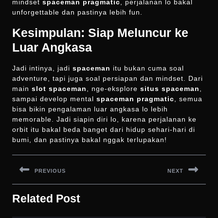
mindset
spaceman pragmatic
, perjalanan lo bakal
unforgettable dan pastinya lebih fun.
Kesimpulan: Siap Meluncur ke
Luar Angkasa
Jadi intinya, jadi
spaceman
itu bukan cuma soal
adventure, tapi juga soal persiapan dan mindset. Dari
main
slot spaceman
, nge-eksplore
situs spaceman
,
sampai develop mental
spaceman pragmatic
, semua
bisa bikin pengalaman luar angkasa lo lebih
memorable. Jadi siapin diri lo, karena perjalanan ke
orbit itu bakal beda banget dari hidup sehari-hari di
bumi, dan pastinya bakal nggak terlupakan!
Navigasi
pos
PREVIOUS
NEXT
Previous
Next
Related Post
post:
post: