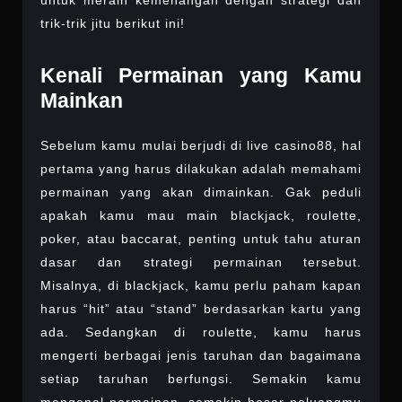
untuk meraih kemenangan dengan strategi dan
trik-trik jitu berikut ini!
Kenali Permainan yang Kamu
Mainkan
Sebelum kamu mulai berjudi di live casino88, hal
pertama yang harus dilakukan adalah memahami
permainan yang akan dimainkan. Gak peduli
apakah kamu mau main blackjack, roulette,
poker, atau baccarat, penting untuk tahu aturan
dasar dan strategi permainan tersebut.
Misalnya, di blackjack, kamu perlu paham kapan
harus “hit” atau “stand” berdasarkan kartu yang
ada. Sedangkan di roulette, kamu harus
mengerti berbagai jenis taruhan dan bagaimana
setiap taruhan berfungsi. Semakin kamu