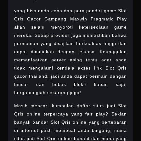
yang bisa anda coba dan para pendiri game Slot
Qris Gacor Gampang Maxwin Pragmatic Play
akan selalu menyoroti ketersediaan game
mereka. Setiap provider juga memastikan bahwa
permainan yang disajikan berkualitas tinggi dan
dapat dimainkan dengan leluasa. Keunggulan
memanfaatkan server asing tentu agar anda
tidak mengalami kendala akses link Slot Qris
gacor thailand, jadi anda dapat bermain dengan
lancar dan bebas blokir kapan saja,
bergabunglah sekarang juga!
Masih mencari kumpulan daftar situs judi Slot
Qris online terpercaya yang fair play? Sekian
banyak bandar Slot Qris online yang bertebaran
di internet pasti membuat anda bingung, mana
situs judi Slot Qris online bonafit dan mana yang