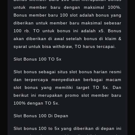
untuk member baru dengan maksimal 100%.
Bonus member baru 100 slot adalah bonus yang
diberikan untuk member baru maksimal sebesar
100 rb. TO untuk bonus ini adalah x5. Bonus
akan diberikan di awal setelah bonus di klaim &
syarat untuk bisa withdraw, TO harus tercapai.
Slot Bonus 100 TO 5x
Slot bonus sebagai situs slot bonus harian resmi
dan terpercaya menyediakan berbagai macam
slot bonus yang memiliki target TO 5x. Dan
berikut ini merupakan promo slot member baru
100% dengan TO 5x.
Slot Bonus 100 Di Depan
Slot bonus 100 to 5x yang diberikan di depan ini