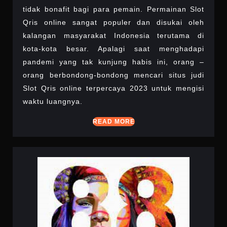
tidak bonafit bagi para pemain. Permainan Slot
Qris online sangat populer dan disukai oleh
kalangan masyarakat Indonesia terutama di
kota-kota besar. Apalagi saat menghadapi
pandemi yang tak kunjung habis ini, orang –
orang berbondong-bondong mencari situs judi
Slot Qris online terpercaya 2023 untuk mengisi
waktu luangnya.
READ
READ MORE
MORE