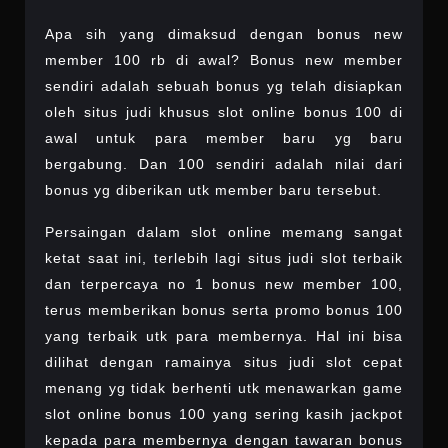
Apa sih yang dimaksud dengan bonus new
member 100 rb di awal? Bonus new member
sendiri adalah sebuah bonus yg telah disiapkan
oleh situs judi khusus slot online bonus 100 di
awal untuk para member baru yg baru
bergabung. Dan 100 sendiri adalah nilai dari
bonus yg diberikan utk member baru tersebut.
Persaingan dalam slot online memang sangat
ketat saat ini, terlebih lagi situs judi slot terbaik
dan terpercaya no 1 bonus new member 100,
terus memberikan bonus serta promo bonus 100
yang terbaik utk para membernya. Hal ini bisa
dilihat dengan ramainya situs judi slot cepat
menang yg tidak berhenti utk menawarkan game
slot online bonus 100 yang sering kasih jackpot
kepada para membernya dengan tawaran bonus