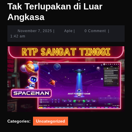
Tak Terlupakan di Luar
Angkasa
November
Aple
November 7, 2025
|
Aple
|
0 Comment
|
7,
1:42 am
2025
Categories:
Uncategorized