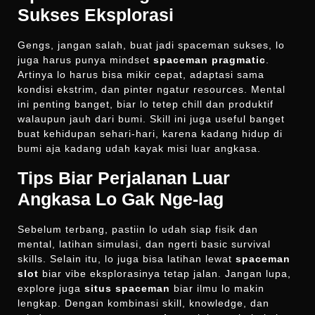
Sukses Eksplorasi
Gengs, jangan salah, buat jadi spaceman sukses, lo
juga harus punya mindset
spaceman pragmatic
.
Artinya lo harus bisa mikir cepat, adaptasi sama
kondisi ekstrim, dan pinter ngatur resources. Mental
ini penting banget, biar lo tetep chill dan produktif
walaupun jauh dari bumi. Skill ini juga useful banget
buat kehidupan sehari-hari, karena kadang hidup di
bumi aja kadang udah kayak misi luar angkasa.
Tips Biar Perjalanan Luar
Angkasa Lo Gak Nge-lag
Sebelum terbang, pastiin lo udah siap fisik dan
mental, latihan simulasi, dan ngerti basic survival
skills. Selain itu, lo juga bisa latihan lewat
spaceman
slot
biar vibe eksplorasinya tetap jalan. Jangan lupa,
explore juga
situs spaceman
biar ilmu lo makin
lengkap. Dengan kombinasi skill, knowledge, dan