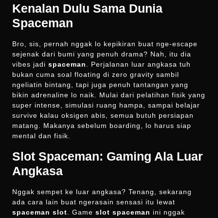
Kenalan Dulu Sama Dunia
Spaceman
Bro, sis, pernah nggak lo kepikiran buat nge-escape
sejenak dari bumi yang penuh drama? Nah, itu dia
vibes jadi
spaceman
. Perjalanan luar angkasa tuh
bukan cuma soal floating di zero gravity sambil
ngeliatin bintang, tapi juga penuh tantangan yang
bikin adrenaline lo naik. Mulai dari pelatihan fisik yang
super intense, simulasi ruang hampa, sampai belajar
survive kalau oksigen abis, semua butuh persiapan
matang. Makanya sebelum boarding, lo harus siap
mental dan fisik.
Slot Spaceman: Gaming Ala Luar
Angkasa
Nggak sempet ke luar angkasa? Tenang, sekarang
ada cara lain buat ngerasain sensasi itu lewat
spaceman slot
. Game
slot spaceman
ini nggak