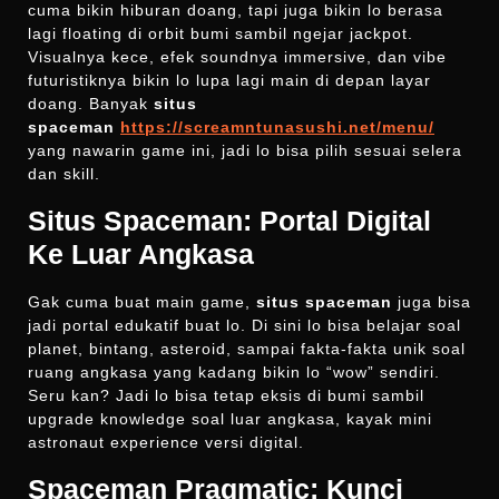
cuma bikin hiburan doang, tapi juga bikin lo berasa
lagi floating di orbit bumi sambil ngejar jackpot.
Visualnya kece, efek soundnya immersive, dan vibe
futuristiknya bikin lo lupa lagi main di depan layar
doang. Banyak
situs
spaceman
https://screamntunasushi.net/menu/
yang nawarin game ini, jadi lo bisa pilih sesuai selera
dan skill.
Situs Spaceman: Portal Digital
Ke Luar Angkasa
Gak cuma buat main game,
situs spaceman
juga bisa
jadi portal edukatif buat lo. Di sini lo bisa belajar soal
planet, bintang, asteroid, sampai fakta-fakta unik soal
ruang angkasa yang kadang bikin lo “wow” sendiri.
Seru kan? Jadi lo bisa tetap eksis di bumi sambil
upgrade knowledge soal luar angkasa, kayak mini
astronaut experience versi digital.
Spaceman Pragmatic: Kunci