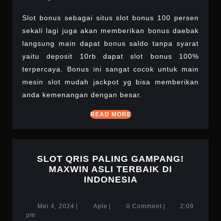
Slot bonus sebagai situs slot bonus 100 persen
sekali lagi juga akan memberikan bonus daebak
langsung main dapat bonus saldo tanpa syarat
yaitu deposit 10rb dapat slot bonus 100%
terpercaya. Bonus ini sangat cocok untuk main
mesin slot mudah jackpot yg bisa memberikan
anda kemenangan dengan besar.
READ
READ MORE
MORE
SLOT QRIS PALING GAMPANG!
MAXWIN ASLI TERBAIK DI
SLOT
INDONESIA
QRIS
PALING
Mei
Aple
Mei 4, 2024
|
Aple
|
0 Comment
|
2:09
GAMPANG!
4,
pm
MAXWIN