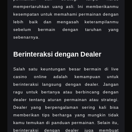
mempertaruhkan uang asli. Ini memberikanmu
kesempatan untuk memahami permainan dengan
lebih baik dan mengasah keterampilanmu
sebelum bermain dengan taruhan yang
sebenarnya.
Berinteraksi dengan Dealer
Salah satu keuntungan besar bermain di live
casino online adalah kemampuan untuk
berinteraksi langsung dengan dealer. Jangan
ragu untuk bertanya atau berbincang dengan
dealer tentang aturan permainan atau strategi.
Dealer yang berpengalaman sering kali bisa
memberikan tips berharga yang mungkin tidak
kamu temukan di panduan permainan. Selain itu,
berinteraksi dengan dealer juga membuat