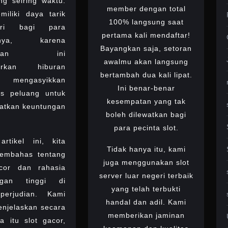
ng seiring waktu.
member dengan total
miliki daya tarik
100% langsung saat
diri bagi para
pertama kali mendaftar!
nnya, karena
Bayangkan saja, setoran
ainan ini
awalmu akan langsung
arkan hiburan
bertambah dua kali lipat.
mengasyikkan
Ini benar-benar
us peluang untuk
kesempatan yang tak
atkan keuntungan
boleh dilewatkan bagi
para pecinta slot.
rtikel ini, kita
Tidak hanya itu, kami
embahas tentang
juga menggunakan slot
acor dan rahasia
server luar negeri terbaik
ngan tinggi di
yang telah terbukti
perjudian. Kami
handal dan adil. Kami
njelaskan secara
memberikan jaminan
pa itu slot gacor,