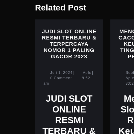
Previous
Related Post
post:
JUDI SLOT ONLINE
MEN
RESMI TERBARU &
GACO
TERPERCAYA
KE
NOMOR 1 PALING
TING
JUDI
GACOR 2023
P
SLOT
ONLINE
Juli
Aple
Juli 1, 2024
|
Aple
|
Sep
RESMI
1,
0 Comment
|
9:52
Apl
TERBARU
2024
am
3:0
&
TERPERCAYA
JUDI SLOT
M
NOMOR
1
ONLINE
Slo
PALING
RESMI
R
GACOR
2023
TERBARU &
Ke