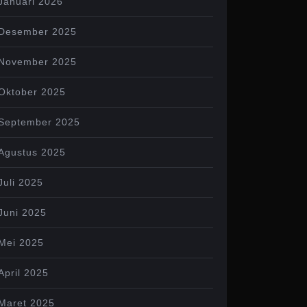
Januari 2026
Desember 2025
November 2025
Oktober 2025
September 2025
Agustus 2025
Juli 2025
Juni 2025
Mei 2025
April 2025
Maret 2025