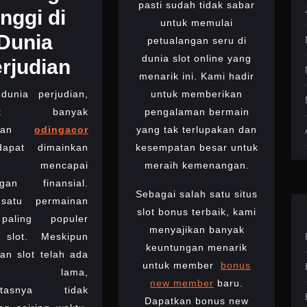
pasti sudah tidak sabar
inggi di
untuk memulai
Dunia
petualangan seru di
dunia slot online yang
rjudian
menarik ini. Kami hadir
dunia perjudian,
untuk memberikan
apat banyak
pengalaman bermain
ainan
odingacor
yang tak terlupakan dan
apat dimainkan
kesempatan besar untuk
k mencapai
meraih kemenangan.
ngan finansial.
Sebagai salah satu situs
satu permainan
slot bonus terbaik, kami
paling populer
menyajikan banyak
 slot. Meskipun
keuntungan menarik
an slot telah ada
untuk member
bonus
ak lama,
new member
baru.
ritasnya tidak
Dapatkan bonus new