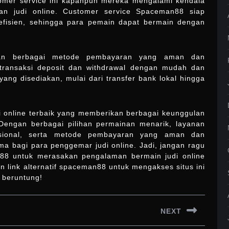
mer service ini kapanpun mereka mengalami kendala
nan judi online. Customer service Spaceman88 siap
fisien, sehingga para pemain dapat bermain dengan
kan berbagai metode pembayaran yang aman dan
transaksi deposit dan withdrawal dengan mudah dan
ang disediakan, mulai dari transfer bank lokal hingga
 online terbaik yang memberikan berbagai keunggulan
engan berbagai pilihan permainan menarik, layanan
sional, serta metode pembayaran yang aman dan
ma bagi para penggemar judi online. Jadi, jangan ragu
88 untuk merasakan pengalaman bermain judi online
 link alternatif spaceman88 untuk mengakses situs ini
 beruntung!
NEXT