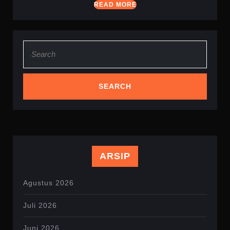
READ
READ MORE
MORE
Search
for:
ARSIP
Agustus 2026
Juli 2026
Juni 2026