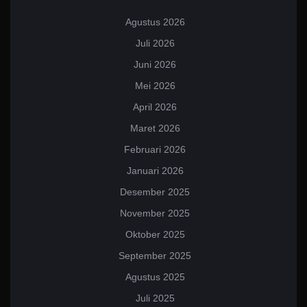
Agustus 2026
Juli 2026
Juni 2026
Mei 2026
April 2026
Maret 2026
Februari 2026
Januari 2026
Desember 2025
November 2025
Oktober 2025
September 2025
Agustus 2025
Juli 2025