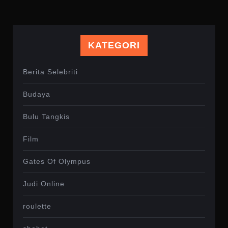
KATEGORI
Berita Selebriti
Budaya
Bulu Tangkis
Film
Gates Of Olympus
Judi Online
roulette