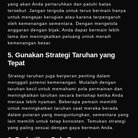
yang akan Anda pertaruhkan dan patuhi batas
tersebut. Jangan tergoda untuk terus bermain hanya
untuk mengejar kerugian atau karena terpengaruh
oleh kemenangan sementara. Dengan mengelola
anggaran dengan bijak, Anda dapat bermain lebih
lama dan meningkatkan peluang untuk meraih
kemenangan besar.
5.
Gunakan Strategi Taruhan yang
Tepat
Strategi taruhan juga berperan penting dalam
menggali potensi kemenangan. Mulailah dengan
taruhan kecil untuk memahami pola permainan dan
meningkatkan taruhan secara bertahap ketika Anda
merasa lebih nyaman. Beberapa pemain memilih
untuk meningkatkan taruhan saat mereka berada
dalam putaran yang menguntungkan, sementara yang
lain memilih untuk tetap konsisten. Temukan strategi
yang paling sesuai dengan gaya bermain Anda.