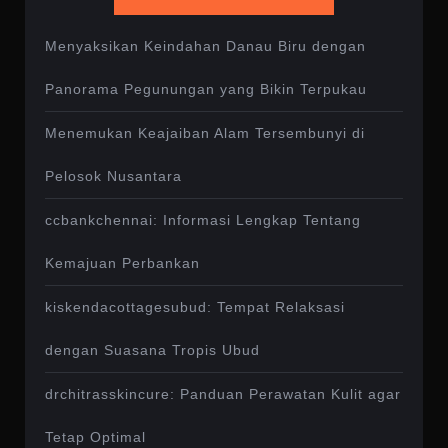
Menyaksikan Keindahan Danau Biru dengan
Panorama Pegunungan yang Bikin Terpukau
Menemukan Keajaiban Alam Tersembunyi di
Pelosok Nusantara
ccbankchennai: Informasi Lengkap Tentang
Kemajuan Perbankan
kiskendacottagesubud: Tempat Relaksasi
dengan Suasana Tropis Ubud
drchitrasskincure: Panduan Perawatan Kulit agar
Tetap Optimal