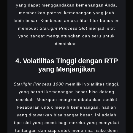
yang dapat menggandakan kemenangan Anda,
memberikan potensi kemenangan yang jauh
lebih besar. Kombinasi antara fitur-fitur bonus ini
membuat
Starlight Princess Slot
menjadi slot
yang sangat menguntungkan dan seru untuk
dimainkan.
4. Volatilitas Tinggi dengan RTP
yang Menjanjikan
Starlight Princess 1000
memiliki volatilitas tinggi,
yang berarti kemenangan besar bisa datang
sesekali. Meskipun mungkin dibutuhkan sedikit
kesabaran untuk meraih kemenangan, hadiah
yang ditawarkan bisa sangat besar. Ini adalah
tipe slot yang cocok bagi mereka yang menyukai
tantangan dan siap untuk menerima risiko demi