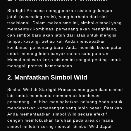
Starlight Princess menggunakan sistem gulungan
jatuh (cascading reels), yang berbeda dari slot
tradisional. Dalam mekanisme ini, simbol-simbol yang
membentuk kombinasi pemenang akan menghilang,
dan simbol baru akan jatuh dari atas untuk mengisi
tempat kosong. Setiap kali Anda mendapatkan
kombinasi pemenang baru, Anda memiliki kesempatan
untuk menang lebih banyak dalam satu putaran.
Memahami cara kerja sistem ini sangat penting untuk
menggali potensi kemenangan.
2.
Manfaatkan Simbol Wild
Simbol Wild di Starlight Princess menggantikan simbol
lain untuk membantu membentuk kombinasi
pemenang. Ini bisa meningkatkan peluang Anda untuk
mendapatkan kemenangan yang lebih besar. Pastikan
Anda memanfaatkan simbol Wild secara efektif
dengan memfokuskan taruhan pada area di mana
simbol ini lebih sering muncul. Simbol Wild dapat