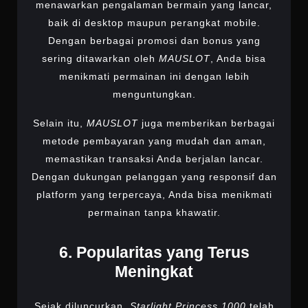
menawarkan pengalaman bermain yang lancar,
baik di desktop maupun perangkat mobile.
Dengan berbagai promosi dan bonus yang
sering ditawarkan oleh
MAUSLOT
, Anda bisa
menikmati permainan ini dengan lebih
menguntungkan.
Selain itu,
MAUSLOT
juga memberikan berbagai
metode pembayaran yang mudah dan aman,
memastikan transaksi Anda berjalan lancar.
Dengan dukungan pelanggan yang responsif dan
platform yang terpercaya, Anda bisa menikmati
permainan tanpa khawatir.
6. Popularitas yang Terus
Meningkat
Sejak diluncurkan,
Starlight Princess 1000
telah