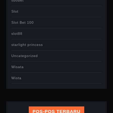
sbobet
Slot
Slot Bet 100
slot88
starlight princess
Uncategorized
Wisata
Wista
POS-POS TERBARU