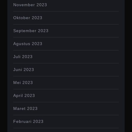
November 2023
Oktober 2023
September 2023
Agustus 2023
Juli 2023
Juni 2023
Mei 2023
April 2023
Maret 2023
Februari 2023