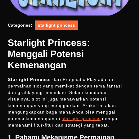
Categories:
starlight princess
Starlight Princess:
Menggali Potensi
Kemenangan
Starlight Princess
dari Pragmatic Play adalah
permainan slot yang memikat dengan tema fantasi
dan grafik yang memukau. Selain keindahan
visualnya, slot ini juga menawarkan potensi
kemenangan yang menggiurkan. Artikel ini akan
mengungkapkan bagaimana Anda bisa menggali
potensi kemenangan di
starlight princess
dengan
memahami fitur-fitur dan strategi yang tepat.
1.
Pahami Mekanisme Permainan