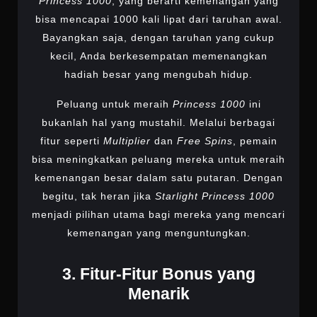
Princess 1000
, yang berarti kemenangan yang
bisa mencapai 1000 kali lipat dari taruhan awal.
Bayangkan saja, dengan taruhan yang cukup
kecil, Anda berkesempatan memenangkan
hadiah besar yang mengubah hidup.
Peluang untuk meraih
Princess 1000
ini
bukanlah hal yang mustahil. Melalui berbagai
fitur seperti
Multiplier
dan
Free Spins
, pemain
bisa meningkatkan peluang mereka untuk meraih
kemenangan besar dalam satu putaran. Dengan
begitu, tak heran jika
Starlight Princess 1000
menjadi pilihan utama bagi mereka yang mencari
kemenangan yang menguntungkan.
3. Fitur-Fitur Bonus yang
Menarik