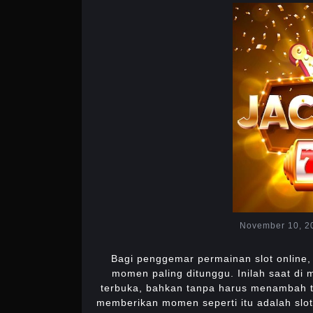
November 10, 2
Bagi penggemar permainan slot online,
momen paling ditunggu. Inilah saat d
terbuka, bahkan tanpa harus menambah ta
memberikan momen seperti itu adalah slot