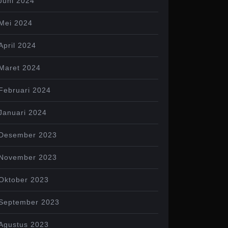
Juni 2024
Mei 2024
April 2024
Maret 2024
Februari 2024
Januari 2024
Desember 2023
November 2023
Oktober 2023
September 2023
Agustus 2023