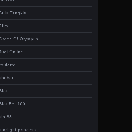
Budaya
Bulu Tangkis
Film
Gates Of Olympus
Judi Online
roulette
sbobet
Slot
Slot Bet 100
slot88
starlight princess