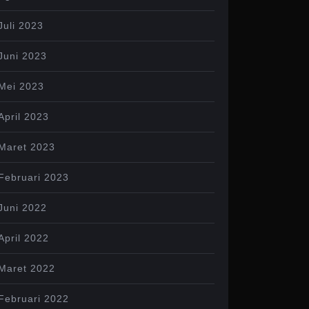
Juli 2023
Juni 2023
Mei 2023
April 2023
Maret 2023
Februari 2023
Juni 2022
April 2022
Maret 2022
Februari 2022