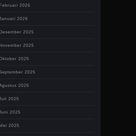
Februari 2026
Januari 2026
Desember 2025
November 2025
Oktober 2025
September 2025
Agustus 2025
Juli 2025
Juni 2025
Mei 2025