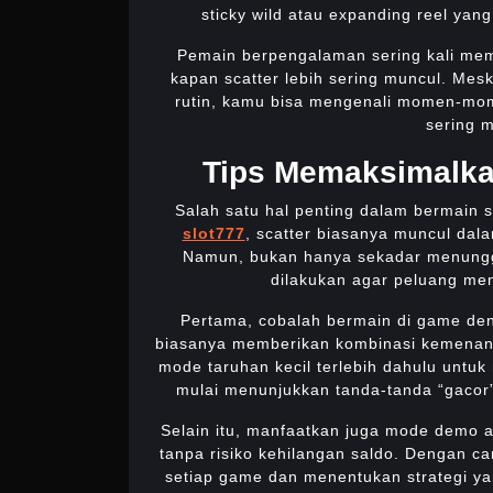
sticky wild atau expanding reel ya
Pemain berpengalaman sering kali mem
kapan scatter lebih sering muncul. Me
rutin, kamu bisa mengenali momen-mom
sering 
Tips Memaksimalkan
Salah satu hal penting dalam bermain 
slot777
, scatter biasanya muncul dala
Namun, bukan hanya sekadar menungg
dilakukan agar peluang men
Pertama, cobalah bermain di game deng
biasanya memberikan kombinasi kemenanga
mode taruhan kecil terlebih dahulu untu
mulai menunjukkan tanda-tanda “gacor”,
Selain itu, manfaatkan juga mode demo at
tanpa risiko kehilangan saldo. Dengan ca
setiap game dan menentukan strategi ya