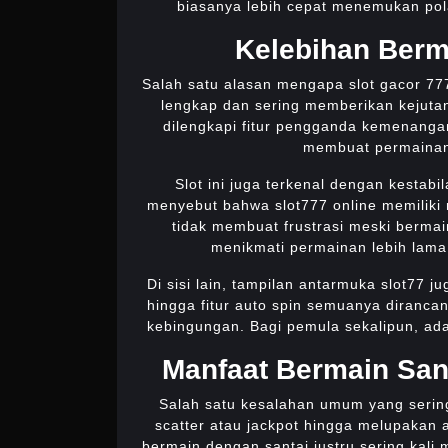
biasanya lebih cepat menemukan pol
Kelebihan Berma
Salah satu alasan mengapa slot gacor 777
lengkap dan sering memberikan kejutan
dilengkapi fitur pengganda kemenanga
membuat permainan
Slot ini juga terkenal dengan kesta
menyebut bahwa slot777 online memiliki
tidak membuat frustrasi meski berma
menikmati permainan lebih lam
Di sisi lain, tampilan antarmuka slot77 
hingga fitur auto spin semuanya diranc
kebingungan. Bagi pemula sekalipun, ada
Manfaat Bermain Sant
Salah satu kesalahan umum yang sering
scatter atau jackpot hingga melupakan a
bermain dengan santai justru sering kali 