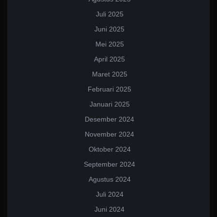
Juli 2025
Juni 2025
Mei 2025
April 2025
Maret 2025
Februari 2025
Januari 2025
Desember 2024
November 2024
Oktober 2024
September 2024
Agustus 2024
Juli 2024
Juni 2024