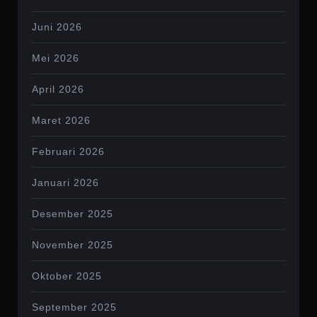
Juni 2026
Mei 2026
April 2026
Maret 2026
Februari 2026
Januari 2026
Desember 2025
November 2025
Oktober 2025
September 2025