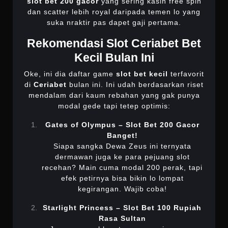
slot bet 200 gacor
yang sering kasih free spin
dan scatter lebih royal daripada temen lo yang
suka nraktir pas dapet gaji pertama.
Rekomendasi Slot Ceriabet Bet
Kecil Bulan Ini
Oke, ini dia daftar game
slot bet kecil
terfavorit
di
Ceriabet
bulan ini. Ini udah berdasarkan riset
mendalam dari kaum rebahan yang gak punya
modal gede tapi tetep optimis:
Gates of Olympus – Slot Bet 200 Gacor
Banget!
Siapa sangka Dewa Zeus ini ternyata
dermawan juga ke para pejuang slot
recehan? Main cuma modal 200 perak, tapi
efek petirnya bisa bikin lo lompat
kegirangan. Wajib coba!
Starlight Princess – Slot Bet 100 Rupiah
Rasa Sultan