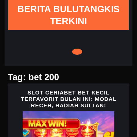
Skip
BERITA BULUTANGKIS
to
content
TERKINI
Tag:
bet 200
SLOT CERIABET BET KECIL
TERFAVORIT BULAN INI: MODAL
SLOT
RECEH, HADIAH SULTAN!
CERIABET
BET
KECIL
TERFAVOR