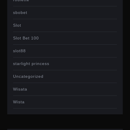
sbobet
Slot
Slot Bet 100
slot88
starlight princess
Uncategorized
Wisata
Wista