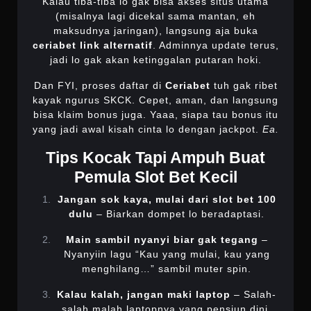
Kalau tiba-tiba lo gak bisa akses situs utama
(misalnya lagi dicekal sama mantan, eh
maksudnya jaringan), langsung aja buka
ceriabet link alternatif
. Adminnya update terus,
jadi lo gak akan ketinggalan putaran hoki.
Dan FYI, proses daftar di
Ceriabet
tuh gak ribet
kayak ngurus SKCK. Cepet, aman, dan langsung
bisa klaim bonus juga. Yaaa, siapa tau bonus itu
yang jadi awal kisah cinta lo dengan jackpot.
Ea.
Tips Kocak Tapi Ampuh Buat
Pemula Slot Bet Kecil
Jangan sok kaya, mulai dari slot bet 100
dulu
– Biarkan dompet lo beradaptasi.
Main sambil nyanyi biar gak tegang
–
Nyanyiin lagu “Kau yang mulai, kau yang
menghilang…” sambil muter spin.
Kalau kalah, jangan maki laptop
– Salah-
salah malah laptopnya yang pensiun dini.