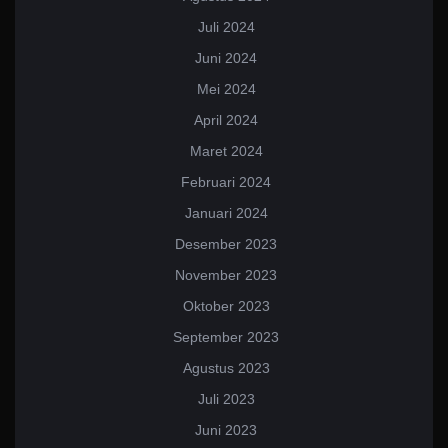
Juli 2024
Juni 2024
Mei 2024
April 2024
Maret 2024
Februari 2024
Januari 2024
Desember 2023
November 2023
Oktober 2023
September 2023
Agustus 2023
Juli 2023
Juni 2023