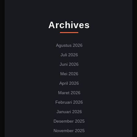
Archives
Agustus 2026
Juli 2026
Juni 2026
Mei 2026
April 2026
Maret 2026
Februari 2026
Januari 2026
Desember 2025
November 2025