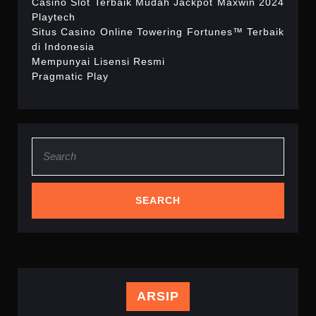
Casino Slot Terbaik Mudah Jackpot Maxwin 2024
Playtech
Situs Casino Online Towering Fortunes™ Terbaik
di Indonesia
Mempunyai Lisensi Resmi
Pragmatic Play
Search
for:
ARSIP