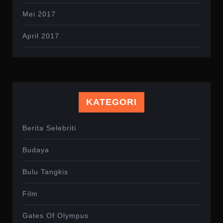
Mei 2017
April 2017
KATEGORI
Berita Selebriti
Budaya
Bulu Tangkis
Film
Gates Of Olympus