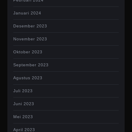
Januari 2024
Desember 2023
November 2023
Oktober 2023
September 2023
Agustus 2023
Juli 2023
Juni 2023
Mei 2023
April 2023