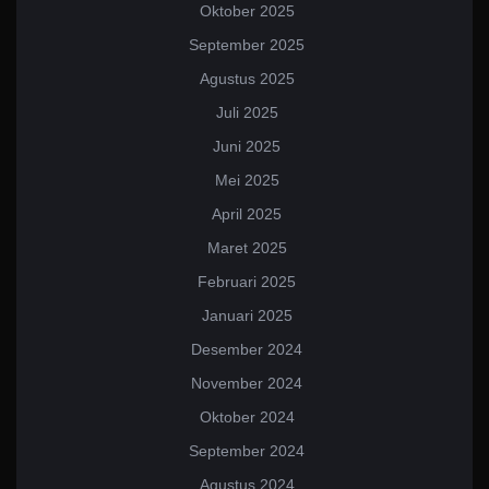
Oktober 2025
September 2025
Agustus 2025
Juli 2025
Juni 2025
Mei 2025
April 2025
Maret 2025
Februari 2025
Januari 2025
Desember 2024
November 2024
Oktober 2024
September 2024
Agustus 2024