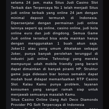
selama 24 jam, maka Situs Judi Casino Slot
Terbaik dan Terpercaya No 1 telah menjadi Situs
judi online terbaik yang online 24 jam dengan
minimal deposit termurah di Indonesia.
Dipersenjatai dengan permainan judi online
lainnya seperti qq online, casino online, judi bola
online euro dan judi dingdong. Semua Game
Judi online tersebut bisa anda mainkan hanya
dengan menggunakan 1 buah akun saja.
Joker12 atau yang umum dikatakan sebagai
Joker, punya banyak perolehan terunggul di
industri judi online. Tehnologi yang mereka
mempunyai udah mobile friendly yang berarti
dapat dimainkan di banyak piranti HP. Struktur
game juga didesain biar bonus semakin dapat
mudah buat didapat memanfaatkan RTP Casino
Slot. Kalau Kamu punya problem, layanan
konsumen yang sangat ramah siap untuk
menjawab semuanya masalah Kamu.
Situs Casino Online Uang Asli Deco Diamonds
Provider PG Soft Terpercaya di Indonesia