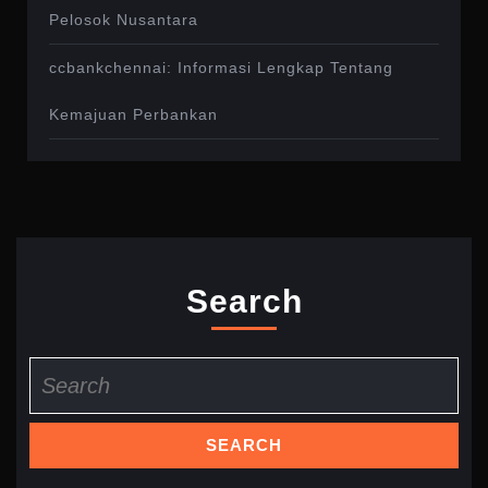
Pelosok Nusantara
ccbankchennai: Informasi Lengkap Tentang
Kemajuan Perbankan
Search
Search
for: