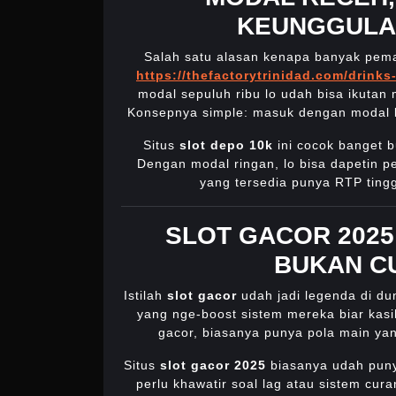
KEUNGGULAN
Salah satu alasan kenapa banyak pema
https://thefactorytrinidad.com/drink
modal sepuluh ribu lo udah bisa ikutan
Konsepnya simple: masuk dengan modal kec
Situs
slot depo 10k
ini cocok banget b
Dengan modal ringan, lo bisa dapetin 
yang tersedia punya RTP ting
SLOT GACOR 2025
BUKAN C
Istilah
slot gacor
udah jadi legenda di du
yang nge-boost sistem mereka biar kasi
gacor, biasanya punya pola main yan
Situs
slot gacor 2025
biasanya udah punya
perlu khawatir soal lag atau sistem cur