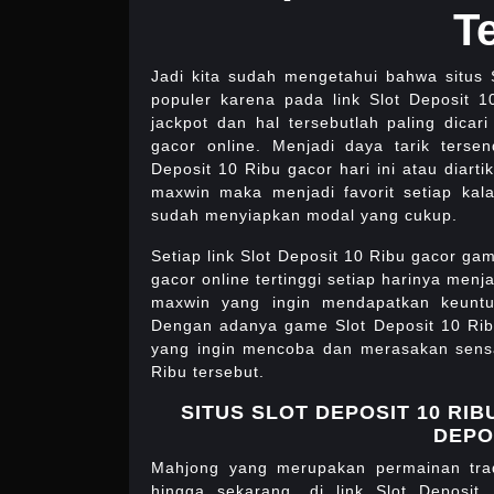
T
Jadi kita sudah mengetahui bahwa situs 
populer karena pada link Slot Deposit 
jackpot dan hal tersebutlah paling dica
gacor online. Menjadi daya tarik tersen
Deposit 10 Ribu gacor hari ini atau dia
maxwin maka menjadi favorit setiap kal
sudah menyiapkan modal yang cukup.
Setiap link Slot Deposit 10 Ribu gacor ga
gacor online tertinggi setiap harinya menj
maxwin yang ingin mendapatkan keuntun
Dengan adanya game Slot Deposit 10 Ribu
yang ingin mencoba dan merasakan sensa
Ribu tersebut.
SITUS SLOT DEPOSIT 10 RI
DEPOS
Mahjong yang merupakan permainan tradi
hingga sekarang, di link Slot Depos