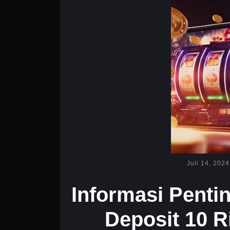
Juli 14, 2024
Informasi Pentin
Deposit 10 R