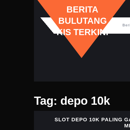
Skip
BERITA
to
content
BULUTANG
Ber
KIS TERKINI
Tag:
depo 10k
SLOT DEPO 10K PALING G
M