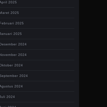
April 2025
Maret 2025
Februari 2025
Januari 2025
Desember 2024
November 2024
Oktober 2024
September 2024
Agustus 2024
Juli 2024