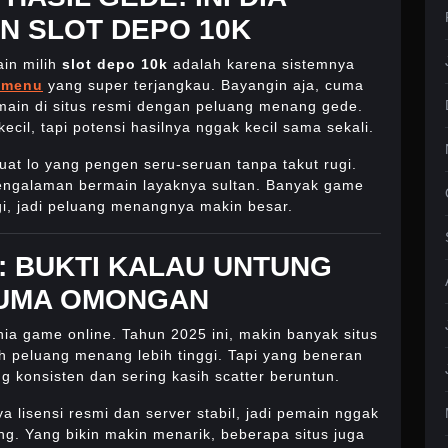
 SLOT DEPO 10K
in milih
slot depo 10k
adalah karena sistemnya
s-menu
yang super terjangkau. Bayangin aja, cuma
 main di situs resmi dengan peluang menang gede.
il, tapi potensi hasilnya nggak kecil sama sekali.
uat lo yang pengen seru-seruan tanpa takut rugi.
pengalaman bermain layaknya sultan. Banyak game
gi, jadi peluang menangnya makin besar.
: BUKTI KALAU UNTUNG
UMA OMONGAN
nia game online. Tahun 2025 ini, makin banyak situs
h peluang menang lebih tinggi. Tapi yang beneran
g konsisten dan sering kasih scatter beruntun.
 lisensi resmi dan server stabil, jadi pemain nggak
ang. Yang bikin makin menarik, beberapa situs juga