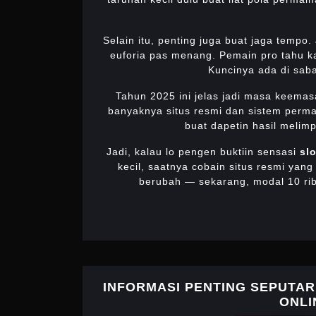
Selain itu, penting juga buat jaga tempo
euforia pas menang. Pemain pro tahu k
Kuncinya ada di saba
Tahun 2025 ini jelas jadi masa keem
banyaknya situs resmi dan sistem perm
buat dapetin hasil melim
Jadi, kalau lo pengen buktiin sensasi
sl
kecil, saatnya cobain situs resmi yang
berubah — sekarang, modal 10 rib
INFORMASI PENTING SEPUTAR
ONLI