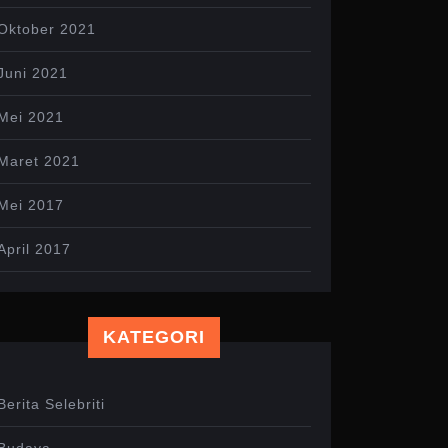
Oktober 2021
Juni 2021
Mei 2021
Maret 2021
Mei 2017
April 2017
KATEGORI
Berita Selebriti