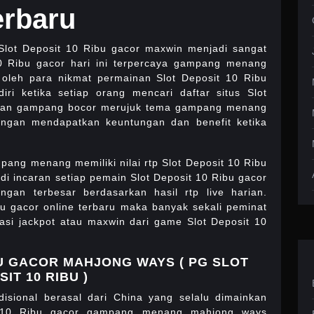
erbaru
Slot Deposit 10 Ribu gacor maxwin menjadi sangat
10 Ribu gacor hari ini terpercaya gampang menang
ri oleh para nikmat permainan Slot Deposit 10 Ribu
diri ketika setiap orang mencari daftar situs Slot
rtikan gampang bocor merujuk tema gampang menang
angan mendapatkan keuntungan dan benefit ketika
mpang menang memiliki nilai rtp Slot Deposit 10 Ribu
adi incaran setiap pemain Slot Deposit 10 Ribu gacor
gan terbesar berdasarkan hasil rtp live harian.
 gacor online terbaru maka banyak sekali peminat
si jackpot atau maxwin dari game Slot Deposit 10
BU GACOR MAHJONG WAYS ( PG SLOT
IT 10 RIBU )
sional berasal dari China yang selalu dimainkan
it 10 Ribu gacor gampang menang mahjong ways