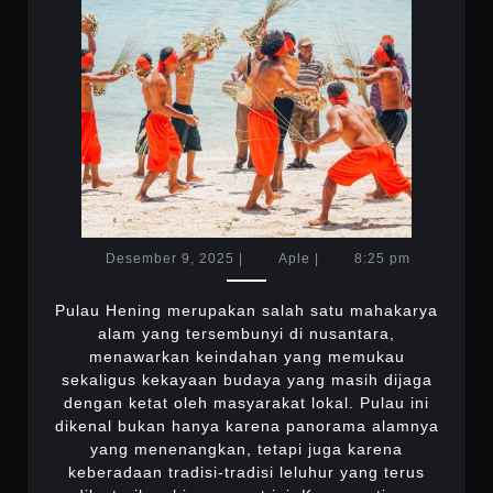
TRADISI
YANG
TERUS
DILESTARI
Desember
Aple
Desember 9, 2025
|
Aple
|
8:25 pm
9,
2025
Pulau Hening merupakan salah satu mahakarya
alam yang tersembunyi di nusantara,
menawarkan keindahan yang memukau
sekaligus kekayaan budaya yang masih dijaga
dengan ketat oleh masyarakat lokal. Pulau ini
dikenal bukan hanya karena panorama alamnya
yang menenangkan, tetapi juga karena
keberadaan tradisi-tradisi leluhur yang terus