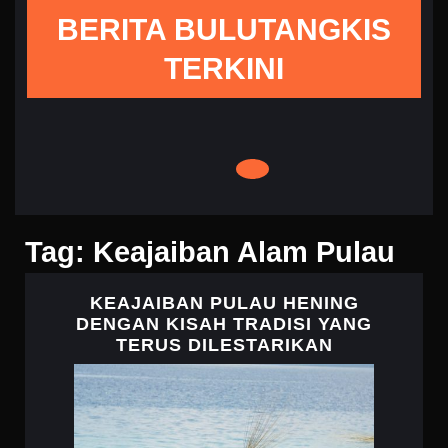
Skip
BERITA BULUTANGKIS
to
content
TERKINI
Tag:
Keajaiban Alam Pulau
KEAJAIBAN PULAU HENING
DENGAN KISAH TRADISI YANG
KEAJAIBAN
TERUS DILESTARIKAN
PULAU
HENING
DENGAN
KISAH