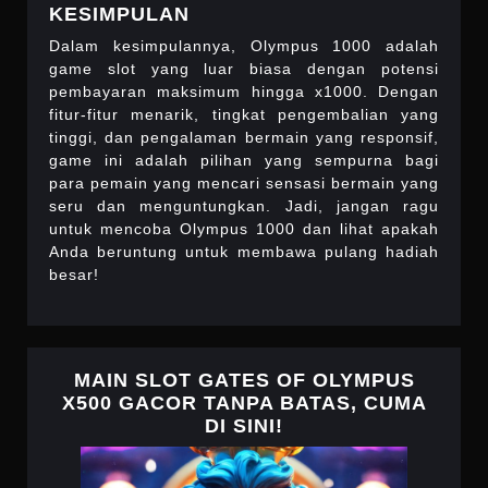
KESIMPULAN
Dalam kesimpulannya, Olympus 1000 adalah
game slot yang luar biasa dengan potensi
pembayaran maksimum hingga x1000. Dengan
fitur-fitur menarik, tingkat pengembalian yang
tinggi, dan pengalaman bermain yang responsif,
game ini adalah pilihan yang sempurna bagi
para pemain yang mencari sensasi bermain yang
seru dan menguntungkan. Jadi, jangan ragu
untuk mencoba Olympus 1000 dan lihat apakah
Anda beruntung untuk membawa pulang hadiah
besar!
MAIN SLOT GATES OF OLYMPUS
X500 GACOR TANPA BATAS, CUMA
MAIN
DI SINI!
SLOT
GATES