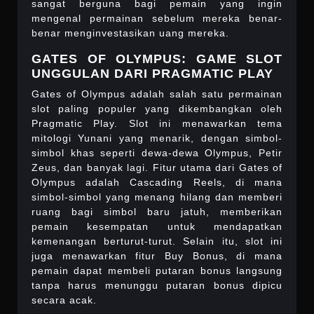
sangat berguna bagi pemain yang ingin
mengenal permainan sebelum mereka benar-
benar menginvestasikan uang mereka.
GATES OF OLYMPUS: GAME SLOT
UNGGULAN DARI PRAGMATIC PLAY
Gates of Olympus adalah salah satu permainan
slot paling populer yang dikembangkan oleh
Pragmatic Play. Slot ini menawarkan tema
mitologi Yunani yang menarik, dengan simbol-
simbol khas seperti dewa-dewa Olympus, Petir
Zeus, dan banyak lagi. Fitur utama dari Gates of
Olympus adalah Cascading Reels, di mana
simbol-simbol yang menang hilang dan memberi
ruang bagi simbol baru jatuh, memberikan
pemain kesempatan untuk mendapatkan
kemenangan berturut-turut. Selain itu, slot ini
juga menawarkan fitur Buy Bonus, di mana
pemain dapat membeli putaran bonus langsung
tanpa harus menunggu putaran bonus dipicu
secara acak.