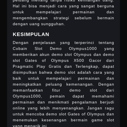
Hal ini bisa menjadi cara yang sangat berguna
untuk mempelajari permainan dan
mengembangkan strategi sebelum bermain
dengan uang sungguhan.
KESIMPULAN
Dengan penjelasan yang terperinci tentang
Cobain Slot Demo Olympus1000 yang
memberikan akun demo slot Olympus dan demo
slot Gates of Olympus X500 Gacor dari
Pragmatic Play Gratis dan Terlengkap, dapat
disimpulkan bahwa demo slot adalah cara yang
baik untuk mempelajari permainan dan
meningkatkan peluang kemenangan. Dengan
memanfaatkan fitur demo slot dari
Olympus1000, pemain dapat memahami
permainan dan menikmati pengalaman berjudi
online yang lebih menyenangkan. Jangan ragu
untuk mencoba demo slot Gates of Olympus dan
menemukan kesenangan bermain game slot
yang menarik ini.