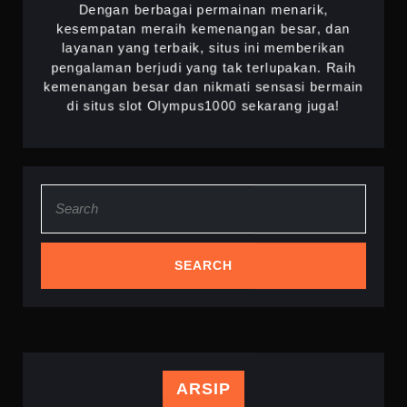
Dengan berbagai permainan menarik,
kesempatan meraih kemenangan besar, dan
layanan yang terbaik, situs ini memberikan
pengalaman berjudi yang tak terlupakan. Raih
kemenangan besar dan nikmati sensasi bermain
di situs slot Olympus1000 sekarang juga!
Search
for:
ARSIP