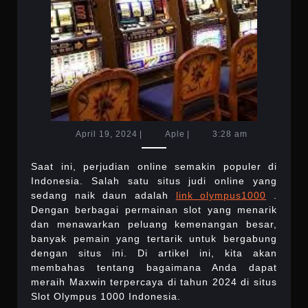
April
Aple
April 19, 2024
|
Aple
|
3:28 am
19,
2024
Saat ini, perjudian online semakin populer di
Indonesia. Salah satu situs judi online yang
sedang naik daun adalah
link olympus1000
.
Dengan berbagai permainan slot yang menarik
dan menawarkan peluang kemenangan besar,
banyak pemain yang tertarik untuk bergabung
dengan situs ini. Di artikel ini, kita akan
membahas tentang bagaimana Anda dapat
meraih Maxwin terpercaya di tahun 2024 di situs
Slot Olympus 1000 Indonesia.