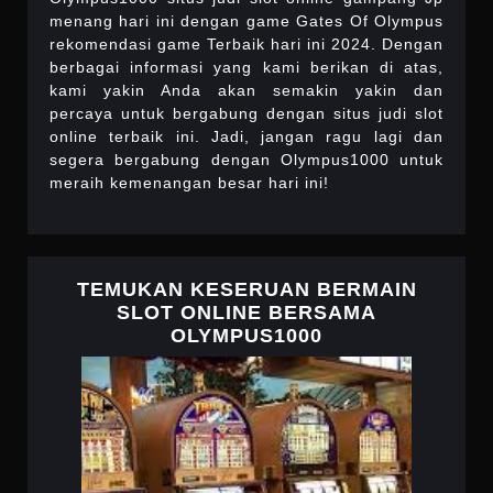
menang hari ini dengan game Gates Of Olympus
rekomendasi game Terbaik hari ini 2024. Dengan
berbagai informasi yang kami berikan di atas,
kami yakin Anda akan semakin yakin dan
percaya untuk bergabung dengan situs judi slot
online terbaik ini. Jadi, jangan ragu lagi dan
segera bergabung dengan Olympus1000 untuk
meraih kemenangan besar hari ini!
TEMUKAN KESERUAN BERMAIN
SLOT ONLINE BERSAMA
TEMUKAN
OLYMPUS1000
KESERUAN
BERMAIN
SLOT
ONLINE
BERSAMA
OLYMPUS1000