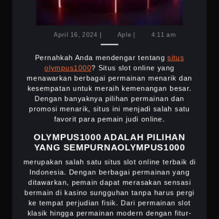
April
Aple
April 16, 2024
|
Aple
|
4:11 am
16,
2024
Pernahkah Anda mendengar tentang
situs
olympus1000
? Situs slot online yang
menawarkan berbagai permainan menarik dan
kesempatan untuk meraih kemenangan besar.
Dengan banyaknya pilihan permainan dan
promosi menarik, situs ini menjadi salah satu
favorit para pemain judi online.
OLYMPUS1000 ADALAH PILIHAN
YANG SEMPURNAOLYMPUS1000
merupakan salah satu situs slot online terbaik di
Indonesia. Dengan berbagai permainan yang
ditawarkan, pemain dapat merasakan sensasi
bermain di kasino sungguhan tanpa harus pergi
ke tempat perjudian fisik. Dari permainan slot
klasik hingga permainan modern dengan fitur-