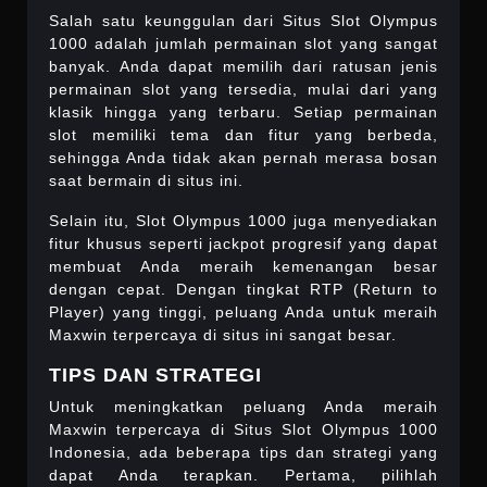
Salah satu keunggulan dari Situs Slot Olympus
1000 adalah jumlah permainan slot yang sangat
banyak. Anda dapat memilih dari ratusan jenis
permainan slot yang tersedia, mulai dari yang
klasik hingga yang terbaru. Setiap permainan
slot memiliki tema dan fitur yang berbeda,
sehingga Anda tidak akan pernah merasa bosan
saat bermain di situs ini.
Selain itu, Slot Olympus 1000 juga menyediakan
fitur khusus seperti jackpot progresif yang dapat
membuat Anda meraih kemenangan besar
dengan cepat. Dengan tingkat RTP (Return to
Player) yang tinggi, peluang Anda untuk meraih
Maxwin terpercaya di situs ini sangat besar.
TIPS DAN STRATEGI
Untuk meningkatkan peluang Anda meraih
Maxwin terpercaya di Situs Slot Olympus 1000
Indonesia, ada beberapa tips dan strategi yang
dapat Anda terapkan. Pertama, pilihlah