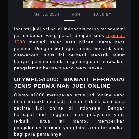
Mei
Aple
Mei 15, 2024
|
Aple
|
10:18 am
15,
2024
Industri judi online di Indonesia terus mengalami
pertumbuhan yang pesat, dengan situs
olympus
1000
menjadi salah satu pilihan utama para
pemain. Dengan berbagai bonus menarik yang
ditawarkan, situs ini berhasil menarik minat
banyak pemain untuk bergabung dan merasakan
pengalaman bermain yang memuaskan.
OLYMPUS1000: NIKMATI BERBAGAI
JENIS PERMAINAN JUDI ONLINE
Olympus1000 merupakan situs judi online yang
telah terbukti menjadi pilihan terbaik bagi para
pecinta judi online di Indonesia. Dengan
berbagai fitur unggulan dan pelayanan yang
terbaik, situs ini mampu memberikan
pengalaman bermain yang tidak akan terlupakan
bagi para pemainnya.