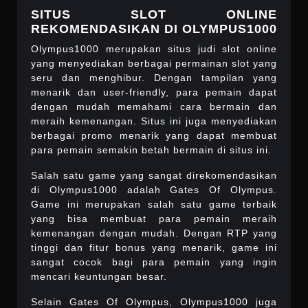
SITUS SLOT ONLINE
REKOMENDASIKAN DI OLYMPUS1000
Olympus1000 merupakan situs judi slot online
yang menyediakan berbagai permainan slot yang
seru dan menghibur. Dengan tampilan yang
menarik dan user-friendly, para pemain dapat
dengan mudah memahami cara bermain dan
meraih kemenangan. Situs ini juga menyediakan
berbagai promo menarik yang dapat membuat
para pemain semakin betah bermain di situs ini.
Salah satu game yang sangat direkomendasikan
di Olympus1000 adalah Gates Of Olympus.
Game ini merupakan salah satu game terbaik
yang bisa membuat para pemain meraih
kemenangan dengan mudah. Dengan RTP yang
tinggi dan fitur bonus yang menarik, game ini
sangat cocok bagi para pemain yang ingin
mencari keuntungan besar.
Selain Gates Of Olympus, Olympus1000 juga