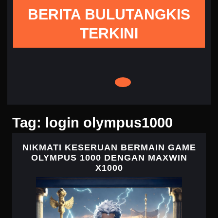
Skip
BERITA BULUTANGKIS
to
content
TERKINI
Tag:
login olympus1000
NIKMATI KESERUAN BERMAIN GAME
OLYMPUS 1000 DENGAN MAXWIN
NIKMATI
X1000
KESERUAN
BERMAIN
GAME
OLYMPUS