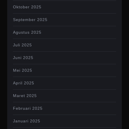
Oktober 2025
September 2025
Agustus 2025
Juli 2025
Juni 2025
Mei 2025
April 2025
Maret 2025
Februari 2025
Januari 2025