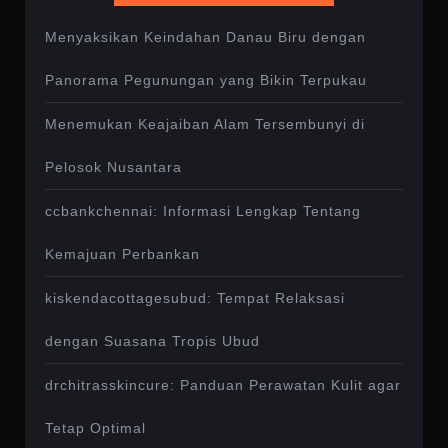
Menyaksikan Keindahan Danau Biru dengan
Panorama Pegunungan yang Bikin Terpukau
Menemukan Keajaiban Alam Tersembunyi di
Pelosok Nusantara
ccbankchennai: Informasi Lengkap Tentang
Kemajuan Perbankan
kiskendacottagesubud: Tempat Relaksasi
dengan Suasana Tropis Ubud
drchitrasskincure: Panduan Perawatan Kulit agar
Tetap Optimal