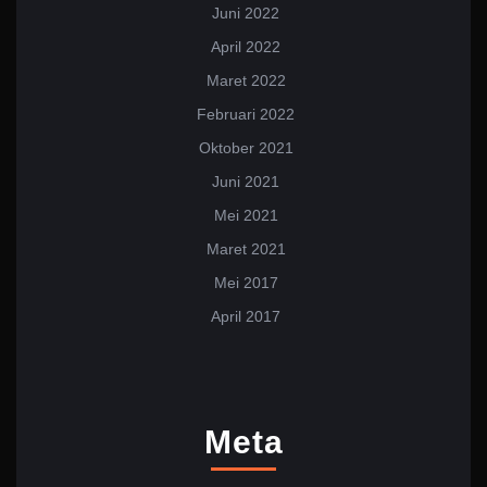
Juni 2022
April 2022
Maret 2022
Februari 2022
Oktober 2021
Juni 2021
Mei 2021
Maret 2021
Mei 2017
April 2017
Meta