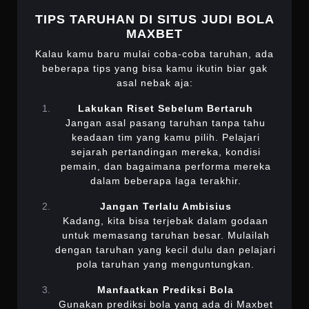
TIPS TARUHAN DI SITUS JUDI BOLA
MAXBET
Kalau kamu baru mulai coba-coba taruhan, ada
beberapa tips yang bisa kamu ikutin biar gak
asal nebak aja:
Lakukan Riset Sebelum Bertaruh
Jangan asal pasang taruhan tanpa tahu
keadaan tim yang kamu pilih. Pelajari
sejarah pertandingan mereka, kondisi
pemain, dan bagaimana performa mereka
dalam beberapa laga terakhir.
Jangan Terlalu Ambisius
Kadang, kita bisa terjebak dalam godaan
untuk memasang taruhan besar. Mulailah
dengan taruhan yang kecil dulu dan pelajari
pola taruhan yang menguntungkan.
Manfaatkan Prediksi Bola
Gunakan prediksi bola yang ada di Maxbet