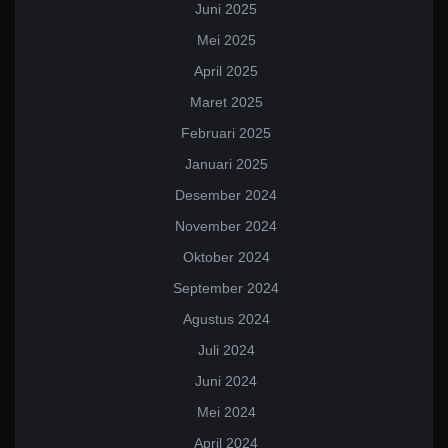
Juni 2025
Mei 2025
April 2025
Maret 2025
Februari 2025
Januari 2025
Desember 2024
November 2024
Oktober 2024
September 2024
Agustus 2024
Juli 2024
Juni 2024
Mei 2024
April 2024