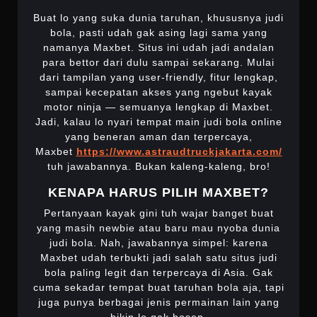
2025
Buat lo yang suka dunia taruhan, khususnya judi
bola, pasti udah gak asing lagi sama yang
namanya Maxbet. Situs ini udah jadi andalan
para bettor dari dulu sampai sekarang. Mulai
dari tampilan yang user-friendly, fitur lengkap,
sampai kecepatan akses yang ngebut kayak
motor ninja — semuanya lengkap di Maxbet.
Jadi, kalau lo nyari tempat main judi bola online
yang beneran aman dan terpercaya,
Maxbet
https://www.astraudtruckjakarta.com/
tuh jawabannya. Bukan kaleng-kaleng, bro!
KENAPA HARUS PILIH MAXBET?
Pertanyaan kayak gini tuh wajar banget buat
yang masih newbie atau baru mau nyoba dunia
judi bola. Nah, jawabannya simpel: karena
Maxbet udah terbukti jadi salah satu situs judi
bola paling legit dan terpercaya di Asia. Gak
cuma sekadar tempat buat taruhan bola aja, tapi
juga punya berbagai jenis permainan lain yang
bikin lo gak bosen.