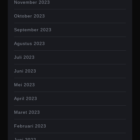
November 2023
Oktober 2023
September 2023
Agustus 2023
Juli 2023
Juni 2023
Mei 2023
April 2023
Maret 2023
Februari 2023
Juni 2022