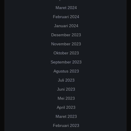
Maret 2024
Februari 2024
Januari 2024
Desember 2023
November 2023
Oktober 2023
September 2023
Agustus 2023
Juli 2023
Juni 2023
Mei 2023
April 2023
Maret 2023
Februari 2023