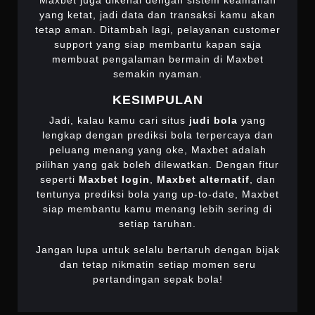
yang ketat, jadi data dan transaksi kamu akan
tetap aman. Ditambah lagi, pelayanan customer
support yang siap membantu kapan saja
membuat pengalaman bermain di Maxbet
semakin nyaman.
KESIMPULAN
Jadi, kalau kamu cari situs
judi bola
yang
lengkap dengan prediksi bola terpercaya dan
peluang menang yang oke, Maxbet adalah
pilihan yang gak boleh dilewatkan. Dengan fitur
seperti
Maxbet login
,
Maxbet alternatif
, dan
tentunya prediksi bola yang up-to-date, Maxbet
siap membantu kamu menang lebih sering di
setiap taruhan.
Jangan lupa untuk selalu bertaruh dengan bijak
dan tetap nikmatin setiap momen seru
pertandingan sepak bola!