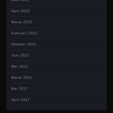
April 2022
Maret 2022
Februari 2022
Oktober 2021
Juni 2021
Mei 2021
Maret 2021
Mei 2017
April 2017