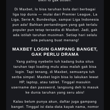
Di Maxbet, lo bisa taruhan bola dari berbagai
liga top dunia — mulai dari Premier League, La
Liga, Serie A, Bundesliga, sampai Liga Indonesia
pun ada! Bahkan pertandingan yang gak terlalu
populer pun tetap tersedia di Maxbet. Jadi, gak
ada istilah taruhan musiman. Setiap hari selalu
ada peluang buat menang!
MAXBET LOGIN GAMPANG BANGET,
GAK PERLU DRAMA
Yang paling nyebelin tuh kadang buka situs
taruhan tapi loading mulu atau malah gak bisa
login. Tapi tenang, di Maxbet, semuanya tuh
serba simpel. Maxbet login bisa lo lakukan lewat
HP, laptop, atau tablet. Tinggal masukin
username dan password, langsung deh lo masuk
ke dunia taruhan yang seru abis!
Kalau belum punya akun, daftar juga gampang
banget. Tinggal isi data-data kayak nama, nomor