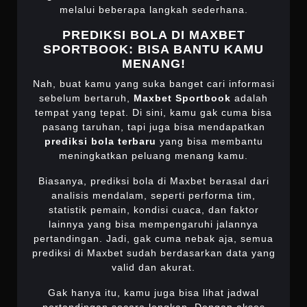
melalui beberapa langkah sederhana.
PREDIKSI BOLA DI MAXBET
SPORTBOOK: BISA BANTU KAMU
MENANG!
Nah, buat kamu yang suka banget cari informasi
sebelum bertaruh,
Maxbet Sportbook
adalah
tempat yang tepat. Di sini, kamu gak cuma bisa
pasang taruhan, tapi juga bisa mendapatkan
prediksi bola terbaru
yang bisa membantu
meningkatkan peluang menang kamu.
Biasanya, prediksi bola di Maxbet berasal dari
analisis mendalam, seperti performa tim,
statistik pemain, kondisi cuaca, dan faktor
lainnya yang bisa mempengaruhi jalannya
pertandingan. Jadi, gak cuma nebak aja, semua
prediksi di Maxbet sudah berdasarkan data yang
valid dan akurat.
Gak hanya itu, kamu juga bisa lihat jadwal
pertandingan secara lengkap. Dengan akses