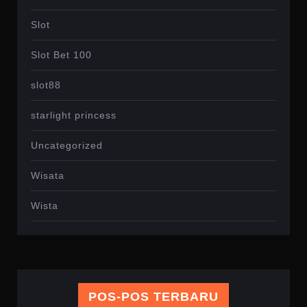
Slot
Slot Bet 100
slot88
starlight princess
Uncategorized
Wisata
Wista
POS-POS TERBARU