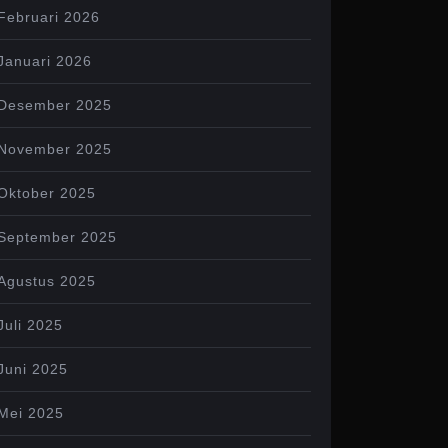
Februari 2026
Januari 2026
Desember 2025
November 2025
Oktober 2025
September 2025
Agustus 2025
Juli 2025
Juni 2025
Mei 2025