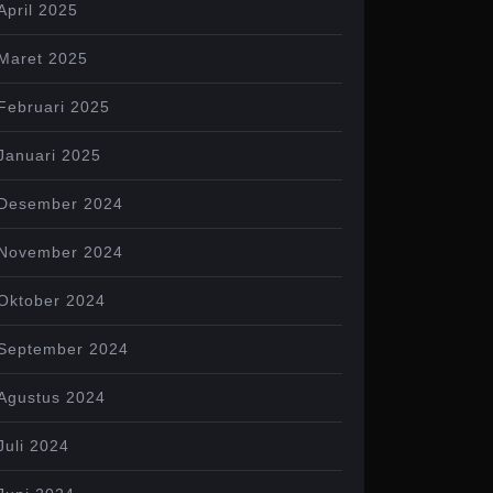
April 2025
Maret 2025
Februari 2025
Januari 2025
Desember 2024
November 2024
Oktober 2024
September 2024
Agustus 2024
Juli 2024