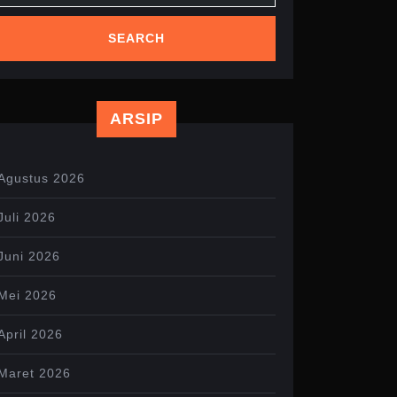
ARSIP
Agustus 2026
Juli 2026
Juni 2026
Mei 2026
April 2026
Maret 2026