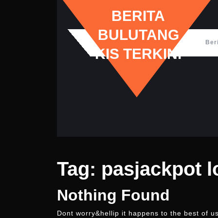
Skip
BERITA
to
content
BULUTANG
Ber
KIS TERKINI
Tag:
pasjackpot l
Nothing Found
Dont worry&hellip it happens to the best of us