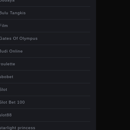
Budaya
Bulu Tangkis
Film
Gates Of Olympus
Judi Online
roulette
sbobet
Slot
Slot Bet 100
slot88
starlight princess