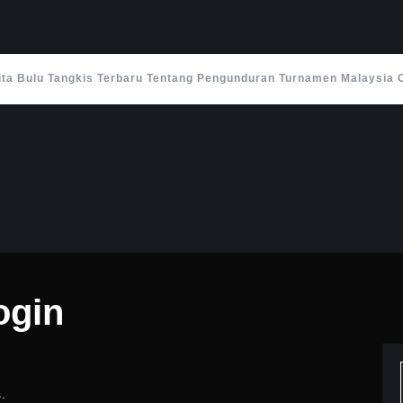
ita Bulu Tangkis Terbaru Tentang Pengunduran Turnamen Malaysia 
ogin
.