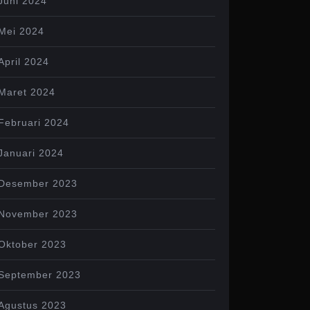
Juni 2024
Mei 2024
April 2024
Maret 2024
Februari 2024
Januari 2024
Desember 2023
November 2023
Oktober 2023
September 2023
Agustus 2023