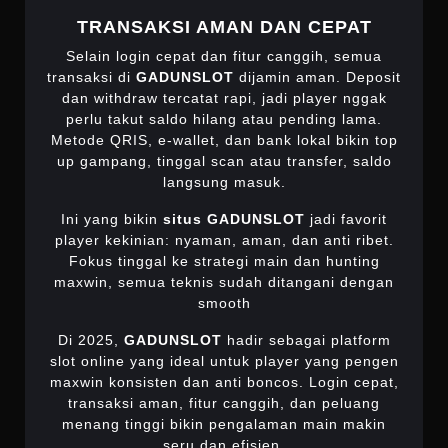
TRANSAKSI AMAN DAN CEPAT
Selain login cepat dan fitur canggih, semua
transaksi di
GADUNSLOT
dijamin aman. Deposit
dan withdraw tercatat rapi, jadi player nggak
perlu takut saldo hilang atau pending lama.
Metode QRIS, e-wallet, dan bank lokal bikin top
up gampang, tinggal scan atau transfer, saldo
langsung masuk.
Ini yang bikin
situs GADUNSLOT
jadi favorit
player kekinian: nyaman, aman, dan anti ribet.
Fokus tinggal ke strategi main dan hunting
maxwin, semua teknis sudah ditangani dengan
smooth
Di 2025,
GADUNSLOT
hadir sebagai platform
slot online yang ideal untuk player yang pengen
maxwin konsisten dan anti boncos. Login cepat,
transaksi aman, fitur canggih, dan peluang
menang tinggi bikin pengalaman main makin
seru dan efisien.