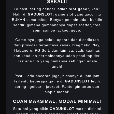
SEKALI!
Lo pasti sering denger istilah
slot gacor
, kan?
Nah, di
GADUNSLOT
, game slot yang gacor itu
BUKAN cuma mitos. Banyak pemain udah buktiin
sendiri gimana gampangnya dapet scatter, free
spin, sampe jackpot gede.
Game-nya juga selalu update dan disediakan
dari provider terpercaya kayak Pragmatic Play,
Habanero, PG Soft, dan lainnya. Jadi, kualitas
dan keadilan permainannya udah pasti top tier.
Gak ada tuh yang namanya settingan aneh-
aneh!
Psst… ada bocoran juga, biasanya di jam-jam
tertentu beberapa game di
GADUNSLOT
lebih
sering ngeluarin jackpot. Pantengin terus dan
siapin modal!
CUAN MAKSIMAL, MODAL MINIMAL!
Satu hal yang bikin
GADUNSLOT
makin dicintai