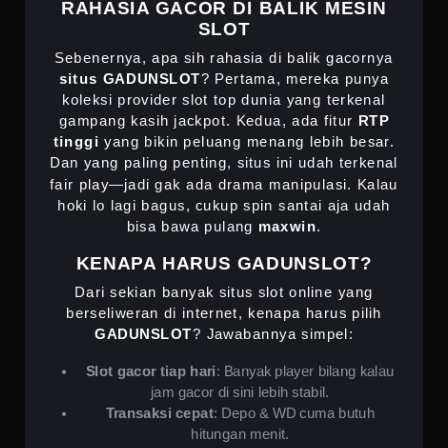
RAHASIA GACOR DI BALIK MESIN
SLOT
Sebenernya, apa sih rahasia di balik gacornya
situs GADUNSLOT
? Pertama, mereka punya
koleksi provider slot top dunia yang terkenal
gampang kasih jackpot. Kedua, ada fitur
RTP
tinggi
yang bikin peluang menang lebih besar.
Dan yang paling penting, situs ini udah terkenal
fair play—jadi gak ada drama manipulasi. Kalau
hoki lo lagi bagus, cukup spin santai aja udah
bisa bawa pulang
maxwin
.
KENAPA HARUS GADUNSLOT?
Dari sekian banyak situs slot online yang
berseliweran di internet, kenapa harus pilih
GADUNSLOT
? Jawabannya simpel:
Slot gacor tiap hari
: Banyak player bilang kalau
jam gacor di sini lebih stabil.
Transaksi cepat
: Depo & WD cuma butuh
hitungan menit.