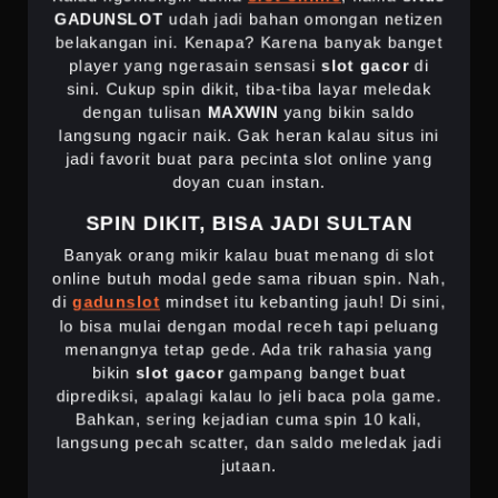
GADUNSLOT
udah jadi bahan omongan netizen
belakangan ini. Kenapa? Karena banyak banget
player yang ngerasain sensasi
slot gacor
di
sini. Cukup spin dikit, tiba-tiba layar meledak
dengan tulisan
MAXWIN
yang bikin saldo
langsung ngacir naik. Gak heran kalau situs ini
jadi favorit buat para pecinta slot online yang
doyan cuan instan.
SPIN DIKIT, BISA JADI SULTAN
Banyak orang mikir kalau buat menang di slot
online butuh modal gede sama ribuan spin. Nah,
di
gadunslot
mindset itu kebanting jauh! Di sini,
lo bisa mulai dengan modal receh tapi peluang
menangnya tetap gede. Ada trik rahasia yang
bikin
slot gacor
gampang banget buat
diprediksi, apalagi kalau lo jeli baca pola game.
Bahkan, sering kejadian cuma spin 10 kali,
langsung pecah scatter, dan saldo meledak jadi
jutaan.