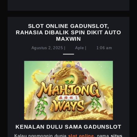
SLOT ONLINE GADUNSLOT,
RAHASIA DIBALIK SPIN DIKIT AUTO
SLOT
MAXWIN
ONLINE
Agustus
Aple
Agustus 2, 2025
|
Aple
|
1:06 am
GADUNSLOT,
2,
RAHASIA
2025
DIBALIK
SPIN
DIKIT
AUTO
MAXWIN
KENALAN DULU SAMA GADUNSLOT
Kalau ngomongin dunia
slot online
, nama
situs