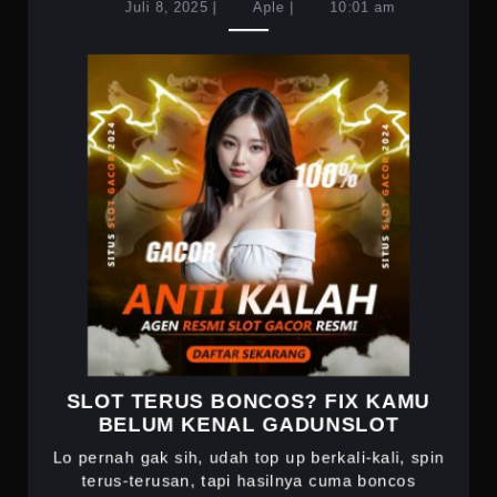
Juli
Aple
Juli 8, 2025
|
Aple
|
10:01 am
KALAH
8,
MAIN
2025
SLOT?
COBA
SITUS
GADUNSLOT,
BUKTIKAN
SENDIRI!
SLOT TERUS BONCOS? FIX KAMU
BELUM KENAL GADUNSLOT
Lo pernah gak sih, udah top up berkali-kali, spin
terus-terusan, tapi hasilnya cuma boncos