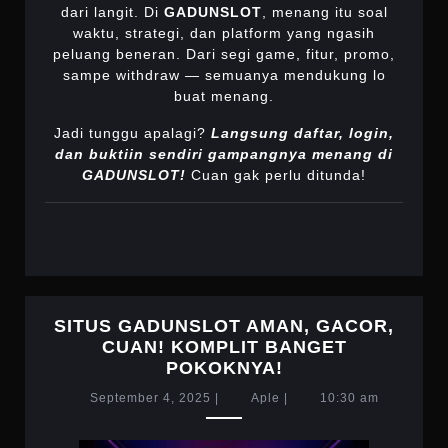
dari langit. Di
GADUNSLOT
, menang itu soal
waktu, strategi, dan platform yang ngasih
peluang beneran. Dari segi game, fitur, promo,
sampe withdraw — semuanya mendukung lo
buat menang.
Jadi tunggu apalagi?
Langsung daftar, login,
dan buktiin sendiri gampangnya menang di
GADUNSLOT!
Cuan gak perlu ditunda!
SITUS GADUNSLOT AMAN, GACOR,
CUAN! KOMPLIT BANGET
SITUS
POKOKNYA!
GADUNSLOT
September
Aple
September 4, 2025
|
Aple
|
10:30 am
AMAN,
4,
GACOR,
2025