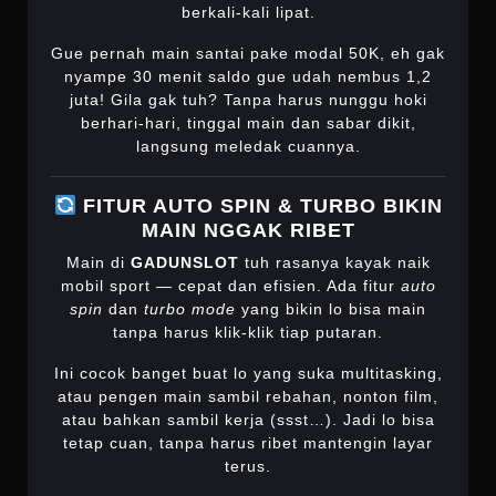
berkali-kali lipat.
Gue pernah main santai pake modal 50K, eh gak
nyampe 30 menit saldo gue udah nembus 1,2
juta! Gila gak tuh? Tanpa harus nunggu hoki
berhari-hari, tinggal main dan sabar dikit,
langsung meledak cuannya.
FITUR AUTO SPIN & TURBO BIKIN
MAIN NGGAK RIBET
Main di
GADUNSLOT
tuh rasanya kayak naik
mobil sport — cepat dan efisien. Ada fitur
auto
spin
dan
turbo mode
yang bikin lo bisa main
tanpa harus klik-klik tiap putaran.
Ini cocok banget buat lo yang suka multitasking,
atau pengen main sambil rebahan, nonton film,
atau bahkan sambil kerja (ssst…). Jadi lo bisa
tetap cuan, tanpa harus ribet mantengin layar
terus.