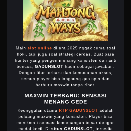
BONC
Main
slot online
di era 2025 nggak cuma soal
hoki, tapi juga soal strategi cerdas. Buat para
hunter yang pengen menang konsisten dan anti
boncos,
GADUNSLOT
hadir sebagai jawaban.
Dengan fitur terbaru dan kemudahan akses,
semua player bisa langsung gas spin dan
berburu maxwin tanpa ribet.
MAXWIN TERBARU: SENSASI
MENANG GEDE
Keunggulan utama
RTP GADUNSLOT
adalah
peluang maxwin yang konsisten. Player bisa
menikmati sensasi kemenangan besar dengan
modal kecil. Di
situs GADUNSLOT
, tersedia