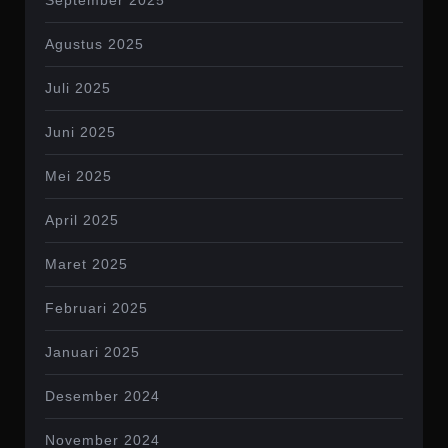
Agustus 2025
Juli 2025
Juni 2025
Mei 2025
April 2025
Maret 2025
Februari 2025
Januari 2025
Desember 2024
November 2024