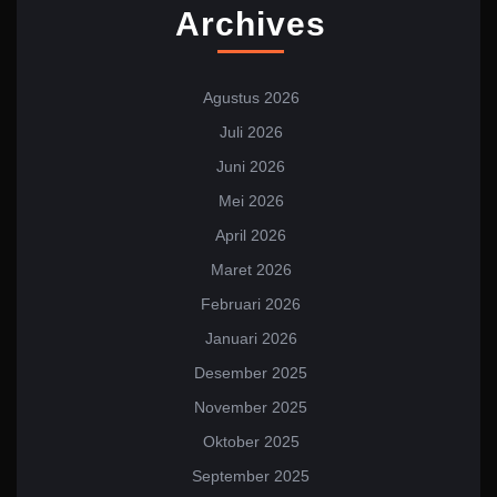
Archives
Agustus 2026
Juli 2026
Juni 2026
Mei 2026
April 2026
Maret 2026
Februari 2026
Januari 2026
Desember 2025
November 2025
Oktober 2025
September 2025