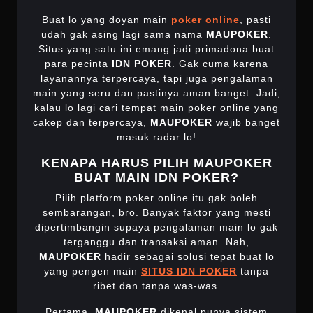
MAIN
IDN
Buat lo yang doyan main
poker online
, pasti
POKER
udah gak asing lagi sama nama
MAUPOKER
.
TERPERCAYA!
Situs yang satu ini emang jadi primadona buat
para pecinta
IDN POKER
. Gak cuma karena
layanannya terpercaya, tapi juga pengalaman
main yang seru dan pastinya aman banget. Jadi,
kalau lo lagi cari tempat main poker online yang
cakep dan terpercaya,
MAUPOKER
wajib banget
masuk radar lo!
KENAPA HARUS PILIH MAUPOKER
BUAT MAIN IDN POKER?
Pilih platform poker online itu gak boleh
sembarangan, bro. Banyak faktor yang mesti
dipertimbangin supaya pengalaman main lo gak
terganggu dan transaksi aman. Nah,
MAUPOKER
hadir sebagai solusi tepat buat lo
yang pengen main
SITUS IDN POKER
tanpa
ribet dan tanpa was-was.
Pertama,
MAUPOKER
dikenal punya sistem