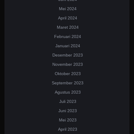
Mei 2024
April 2024
Maret 2024
Februari 2024
Januari 2024
Desember 2023
November 2023
Oktober 2023
September 2023
Agustus 2023
Juli 2023
Juni 2023
Mei 2023
April 2023