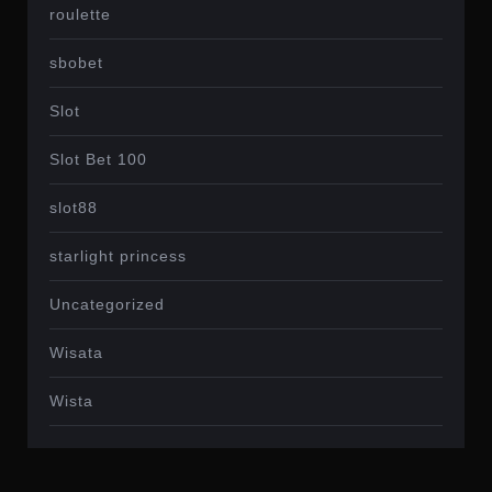
roulette
sbobet
Slot
Slot Bet 100
slot88
starlight princess
Uncategorized
Wisata
Wista