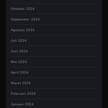
Oktober 2024
September 2024
Agustus 2024
Juli 2024
Juni 2024
Mei 2024
April 2024
Maret 2024
Februari 2024
Januari 2024