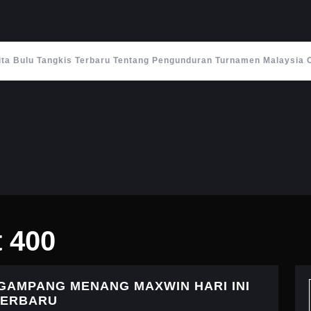
ita Bulu Tangkis Terbaru Tentang Pengunduran Turnamen Malaysia 
t 400
 GAMPANG MENANG MAXWIN HARI INI
SITUS
TERBARU