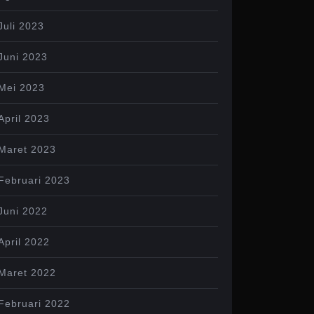
Juli 2023
Juni 2023
Mei 2023
April 2023
Maret 2023
Februari 2023
Juni 2022
April 2022
Maret 2022
Februari 2022