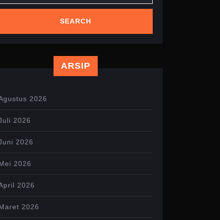
ARSIP
Agustus 2026
Juli 2026
Juni 2026
Mei 2026
April 2026
Maret 2026