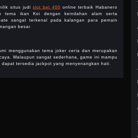
ilik situs judi
slot bet 400
online terbaik Habanero
n tema ikan Koi dengan keindahan alam serta
ate sangat terkenal pada kalangan para pemain
nangan besar.
esmi menggunakan tema joker ceria dan merupakan
percaya. Walaupun sangat sederhana, game ini mampu
apat tersedia jackpot yang menyenangkan hati.