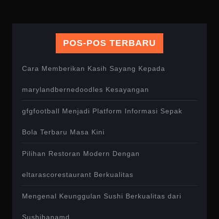
POS-POS TERBARU
Cara Memberikan Kasih Sayang Kepada
marylandbernedoodles Kesayangan
gfgfootball Menjadi Platform Informasi Sepak
Bola Terbaru Masa Kini
Pilihan Restoran Modern Dengan
eltarascorestaurant Berkualitas
Mengenal Keunggulan Sushi Berkualitas dari
Sushihanamd