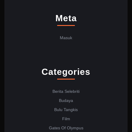
Meta
Masuk
Categories
Berita Selebriti
Budaya
Bulu Tangkis
Film
Gates Of Olympus