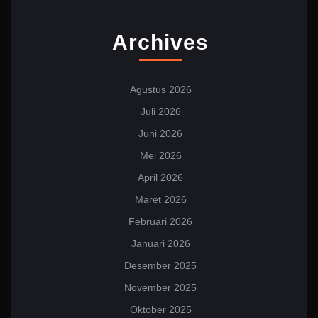
Archives
Agustus 2026
Juli 2026
Juni 2026
Mei 2026
April 2026
Maret 2026
Februari 2026
Januari 2026
Desember 2025
November 2025
Oktober 2025