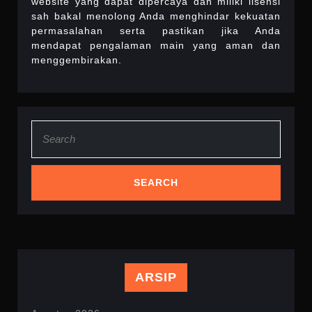
website yang dapat dipercaya dan miliki lisensi
sah bakal menolong Anda menghindar kekuatan
permasalahan serta pastikan jika Anda
mendapat pengalaman main yang aman dan
menggembirakan.
Search
for:
ARSIP