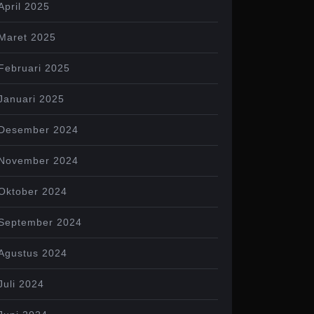
April 2025
Maret 2025
Februari 2025
Januari 2025
Desember 2024
November 2024
Oktober 2024
September 2024
Agustus 2024
Juli 2024