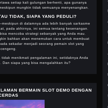
ertawa setiap kali gulungan berhenti, apa gunanya
, meskipun mungkin tidak semuanya menyenangkan.
AU TIDAK, SIAPA YANG PEDULI?
mo—meskipun di dalamnya ada lebih banyak sarkasme
gat, pada akhirnya, ini semua tentang kesenangan.
 bisa mencoba strategi sebanyak yang Anda mau.
gkin bahkan akan menemukan cara untuk membuat
pada sekadar menjadi seorang pemain slot yang
cengeng.
a tidak menikmati pengalaman ini, setidaknya Anda
i. Dan siapa yang bisa mengalahkan itu?
LAMAN BERMAIN SLOT DEMO DENGAN
CARA
CERDAS
MEMAKSIMALKAN
PENGALAMAN