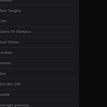
Budaya
Bulu Tangkis
Film
Gates Of Olympus
Judi Online
roulette
sbobet
Slot
Slot Bet 100
slot88
starlight princess