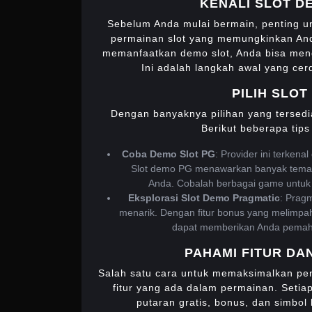
KENALI SLOT D
Sebelum Anda mulai bermain, penting un
permainan slot yang memungkinkan And
memanfaatkan demo slot, Anda bisa meng
Ini adalah langkah awal yang ce
PILIH SLO
Dengan banyaknya pilihan yang tersedi
Berikut beberapa tip
Coba Demo Slot PG
: Provider ini terke
Slot demo PG menawarkan banyak tema 
Anda. Cobalah berbagai game untuk
Eksplorasi Slot Demo Pragmatic
: Prag
menarik. Dengan fitur bonus yang melimpa
dapat memberikan Anda pemah
PAHAMI FITUR DA
Salah satu cara untuk memaksimalkan p
fitur yang ada dalam permainan. Setiap 
putaran gratis, bonus, dan simbol