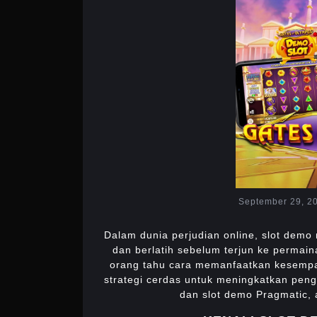
September 29, 2
Dalam dunia perjudian online, slot demo m
dan berlatih sebelum terjun ke perma
orang tahu cara memanfaatkan kesempat
strategi cerdas untuk meningkatkan pen
dan slot demo Pragmatic,