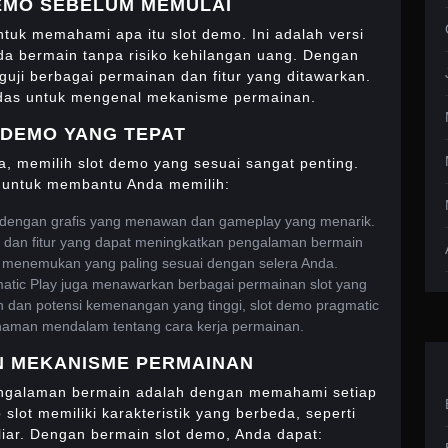
EMO SEBELUM MEMULAI
tuk memahami apa itu slot demo. Ini adalah versi
a bermain tanpa risiko kehilangan uang. Dengan
uji berbagai permainan dan fitur yang ditawarkan.
rdas untuk mengenal mekanisme permainan.
T DEMO YANG TEPAT
a, memilih slot demo yang sesuai sangat penting.
s untuk membantu Anda memilih:
nal dengan grafis yang menawan dan gameplay yang menarik.
dan fitur yang dapat meningkatkan pengalaman bermain
 menemukan yang paling sesuai dengan selera Anda.
matic Play juga menawarkan berbagai permainan slot yang
h dan potensi kemenangan yang tinggi, slot demo pragmatic
aman mendalam tentang cara kerja permainan.
N MEKANISME PERMAINAN
engalaman bermain adalah dengan memahami setiap
slot memiliki karakteristik yang berbeda, seperti
 liar. Dengan bermain slot demo, Anda dapat: