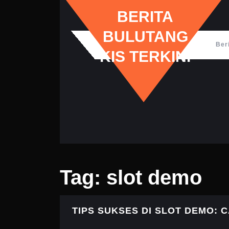
Skip
BERITA
to
content
BULUTANG
Ber
KIS TERKINI
Tag:
slot demo
TIPS SUKSES DI SLOT DEMO: