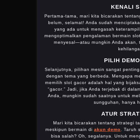
KENALI 
Pertama-tama, mari kita bicarakan tenta
belum, selamat! Anda sudah menciptaka
yang ada untuk mengasah keterampila
mengoptimalkan pengalaman bermain slot
menyesal—atau mungkin Anda akan, tet
kehilang
PILIH DEM
Selanjutnya, pilihan mesin sangat pentin
dengan tema yang berbeda. Mengapa memi
memilih slot gacor adalah hal yang bijaks
“gacor.” Jadi, jika Anda terjebak di d
Anda, mungkin sudah saatnya untuk mel
sungguhan, hanya ha
ATUR STRAT
Mari kita bicarakan tentang strategi t
meskipun bermain di
akun demo
. Taruh 
bisa salah? Oh, segalanya. Untuk men