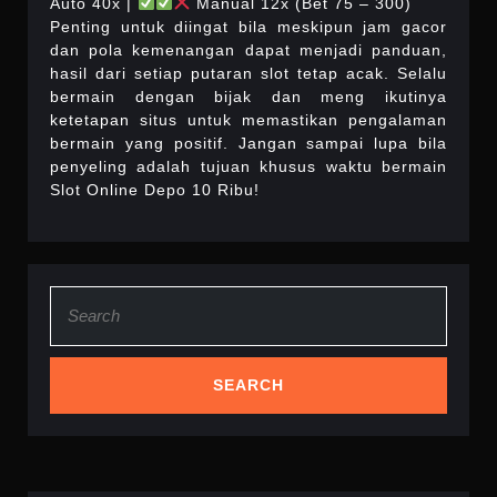
Auto 40x |
Manual 12x (Bet 75 – 300)
Penting untuk diingat bila meskipun jam gacor
dan pola kemenangan dapat menjadi panduan,
hasil dari setiap putaran slot tetap acak. Selalu
bermain dengan bijak dan meng ikutinya
ketetapan situs untuk memastikan pengalaman
bermain yang positif. Jangan sampai lupa bila
penyeling adalah tujuan khusus waktu bermain
Slot Online Depo 10 Ribu!
Search
for: