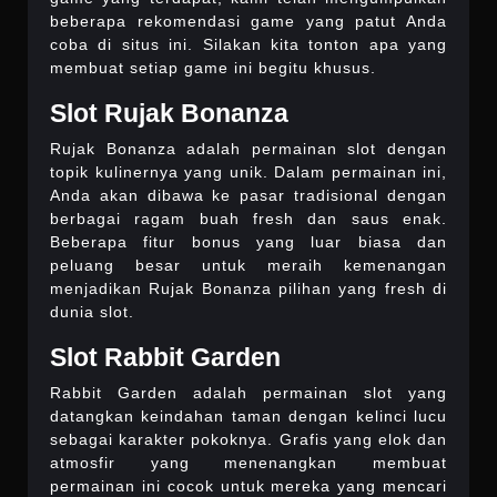
beberapa rekomendasi game yang patut Anda
coba di situs ini. Silakan kita tonton apa yang
membuat setiap game ini begitu khusus.
Slot Rujak Bonanza
Rujak Bonanza adalah permainan slot dengan
topik kulinernya yang unik. Dalam permainan ini,
Anda akan dibawa ke pasar tradisional dengan
berbagai ragam buah fresh dan saus enak.
Beberapa fitur bonus yang luar biasa dan
peluang besar untuk meraih kemenangan
menjadikan Rujak Bonanza pilihan yang fresh di
dunia slot.
Slot Rabbit Garden
Rabbit Garden adalah permainan slot yang
datangkan keindahan taman dengan kelinci lucu
sebagai karakter pokoknya. Grafis yang elok dan
atmosfir yang menenangkan membuat
permainan ini cocok untuk mereka yang mencari