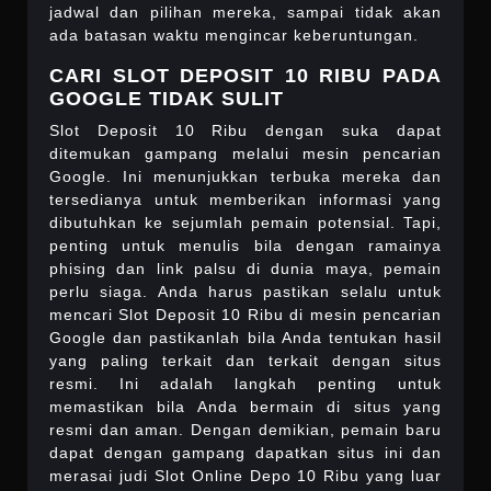
jadwal dan pilihan mereka, sampai tidak akan
ada batasan waktu mengincar keberuntungan.
CARI SLOT DEPOSIT 10 RIBU PADA
GOOGLE TIDAK SULIT
Slot Deposit 10 Ribu dengan suka dapat
ditemukan gampang melalui mesin pencarian
Google. Ini menunjukkan terbuka mereka dan
tersedianya untuk memberikan informasi yang
dibutuhkan ke sejumlah pemain potensial. Tapi,
penting untuk menulis bila dengan ramainya
phising dan link palsu di dunia maya, pemain
perlu siaga. Anda harus pastikan selalu untuk
mencari Slot Deposit 10 Ribu di mesin pencarian
Google dan pastikanlah bila Anda tentukan hasil
yang paling terkait dan terkait dengan situs
resmi. Ini adalah langkah penting untuk
memastikan bila Anda bermain di situs yang
resmi dan aman. Dengan demikian, pemain baru
dapat dengan gampang dapatkan situs ini dan
merasai judi Slot Online Depo 10 Ribu yang luar