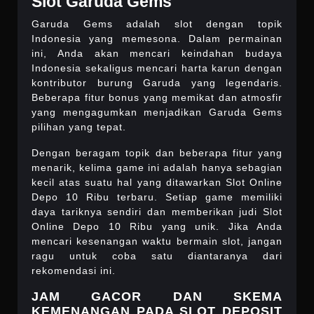
Slot Garuda Gems
Garuda Gems adalah slot dengan topik
Indonesia yang memesona. Dalam permainan
ini, Anda akan mencari keindahan budaya
Indonesia sekaligus mencari harta karun dengan
kontributor burung Garuda yang legendaris.
Beberapa fitur bonus yang memikat dan atmosfir
yang mengagumkan menjadikan Garuda Gems
pilihan yang tepat.
Dengan beragam topik dan beberapa fitur yang
menarik, kelima game ini adalah hanya sebagian
kecil atas suatu hal yang ditawarkan Slot Online
Depo 10 Ribu terbaru. Setiap game memiliki
daya tariknya sendiri dan memberikan judi Slot
Online Depo 10 Ribu yang unik. Jika Anda
mencari kesenangan waktu bermain slot, jangan
ragu untuk coba satu diantaranya dari
rekomendasi ini.
JAM GACOR DAN SKEMA
KEMENANGAN PADA SLOT DEPOSIT