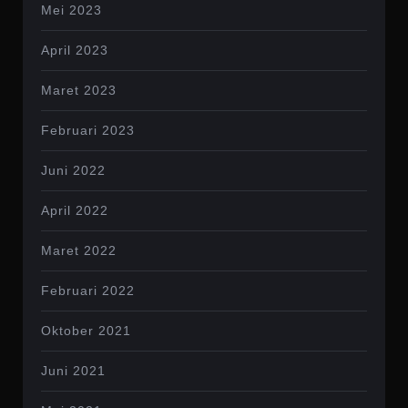
Mei 2023
April 2023
Maret 2023
Februari 2023
Juni 2022
April 2022
Maret 2022
Februari 2022
Oktober 2021
Juni 2021