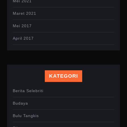
Mei 2021
Maret 2021
Mei 2017
April 2017
KATEGORI
Berita Selebriti
Budaya
Bulu Tangkis