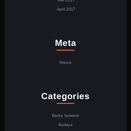
April 2017
Meta
Masuk
Categories
Berita Selebriti
Budaya