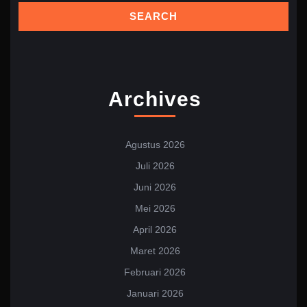
Archives
Agustus 2026
Juli 2026
Juni 2026
Mei 2026
April 2026
Maret 2026
Februari 2026
Januari 2026