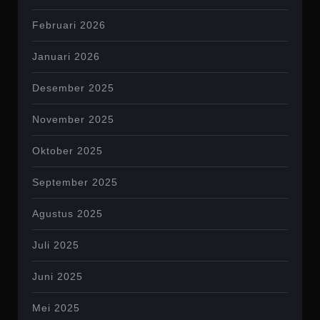
Februari 2026
Januari 2026
Desember 2025
November 2025
Oktober 2025
September 2025
Agustus 2025
Juli 2025
Juni 2025
Mei 2025