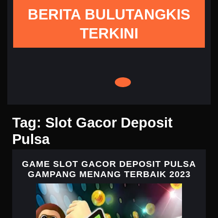
Skip
BERITA BULUTANGKIS
to
content
TERKINI
Tag:
Slot Gacor Deposit
Pulsa
GAME SLOT GACOR DEPOSIT PULSA
GAM
GAMPANG MENANG TERBAIK 2023
SLOT
GAC
DEPO
PULS