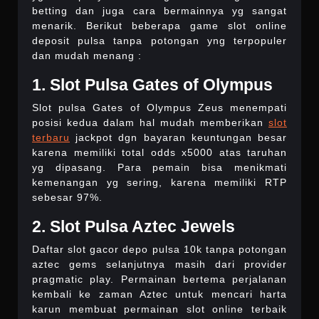
betting dan juga cara bermainnya yg sangat
menarik. Berikut beberapa game slot online
deposit pulsa tanpa potongan yng terpopuler
dan mudah menang :
1. Slot Pulsa Gates of Olympus
Slot pulsa Gates of Olympus Zeus menempati
posisi kedua dalam hal mudah memberikan
slot
terbaru
jackpot dgn bayaran keuntungan besar
karena memiliki total odds x5000 atas taruhan
yg dipasang. Para pemain bisa menikmati
kemenangan yg sering, karena memiliki RTP
sebesar 97%.
2. Slot Pulsa Aztec Jewels
Daftar slot gacor depo pulsa 10k tanpa potongan
aztec gems selanjutnya masih dari provider
pragmatic play. Permainan bertema perjalanan
kembali ke zaman Aztec untuk mencari harta
karun membuat permainan slot online terbaik