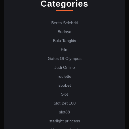
Categories
Berita Selebriti
Budaya
Bulu Tangkis
Film
Gates Of Olympus
Judi Online
roulette
sbobet
Slot
Slot Bet 100
slot88
starlight princess