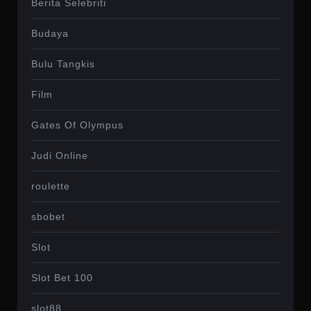
Berita Selebriti
Budaya
Bulu Tangkis
Film
Gates Of Olympus
Judi Online
roulette
sbobet
Slot
Slot Bet 100
slot88