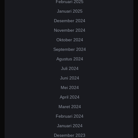
Februari 2025
Januari 2025
Desember 2024
November 2024
Oktober 2024
September 2024
Agustus 2024
Juli 2024
Juni 2024
Mei 2024
April 2024
Maret 2024
Februari 2024
Januari 2024
Desember 2023