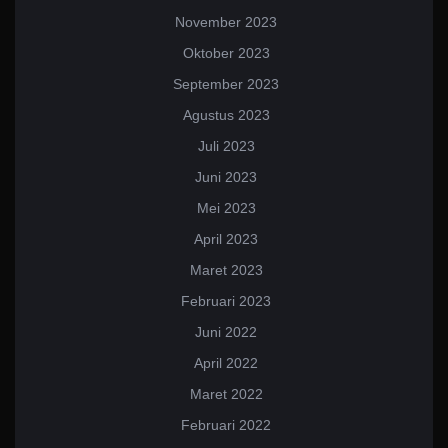
November 2023
Oktober 2023
September 2023
Agustus 2023
Juli 2023
Juni 2023
Mei 2023
April 2023
Maret 2023
Februari 2023
Juni 2022
April 2022
Maret 2022
Februari 2022