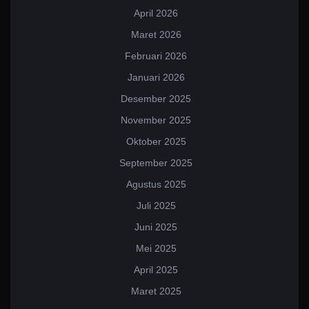
April 2026
Maret 2026
Februari 2026
Januari 2026
Desember 2025
November 2025
Oktober 2025
September 2025
Agustus 2025
Juli 2025
Juni 2025
Mei 2025
April 2025
Maret 2025