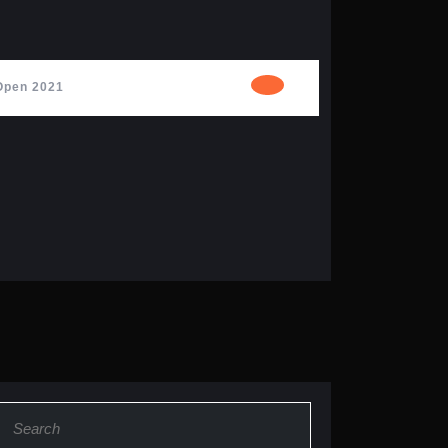
Open 2021
Search
for: