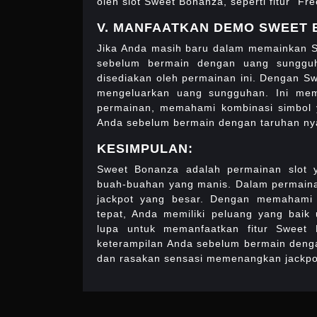
oleh slot Sweet Bonanza, seperti fitur “Fre
V. MANFAATKAN DEMO SWEET
Jika Anda masih baru dalam memainkan S
sebelum bermain dengan uang sungguh
disediakan oleh permainan ini. Dengan S
mengeluarkan uang sungguhan. Ini mem
permainan, memahami kombinasi simbol
Anda sebelum bermain dengan taruhan ny
KESIMPULAN:
Sweet Bonanza adalah permainan slot
buah-buahan yang manis. Dalam permaina
jackpot yang besar. Dengan memahami 
tepat, Anda memiliki peluang yang baik
lupa untuk memanfaatkan fitur Sweet
keterampilan Anda sebelum bermain deng
dan rasakan sensasi memenangkan jackpo