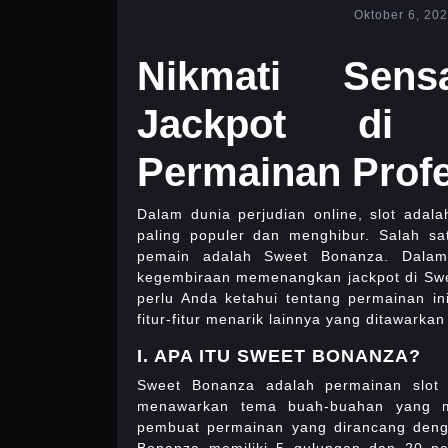
Oktober 6, 20
Nikmati Sens
Jackpot di 
Permainan Profe
Dalam dunia perjudian online, slot adal
paling populer dan menghibur. Salah sa
pemain adalah Sweet Bonanza. Dalam a
kegembiraan memenangkan jackpot di Sw
perlu Anda ketahui tentang permainan in
fitur-fitur menarik lainnya yang ditawarka
I. APA ITU SWEET BONANZA?
Sweet Bonanza adalah permainan slot 
menawarkan tema buah-buahan yang m
pembuat permainan yang dirancang deng