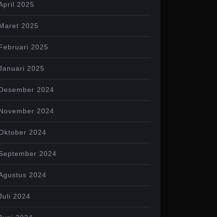
April 2025
Maret 2025
Februari 2025
Januari 2025
Desember 2024
November 2024
Oktober 2024
September 2024
Agustus 2024
Juli 2024