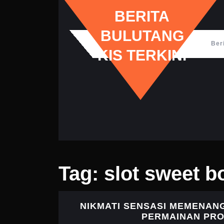
Skip
BERITA
to
content
BULUTANG
Ber
KIS TERKINI
Tag:
slot sweet 
NIKMATI SENSASI MEMENAN
PERMAINAN PRO