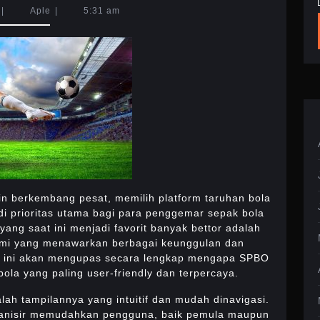
TERLENGKAP:
uli
Aple
|
Aple
|
5:31 am
PLATFORM
,
TARUHAN
2025
BOLA
RESMI
YANG
PALING
USER-
FRIENDLY
in berkembang pesat, memilih platform taruhan bola
di prioritas utama bagi para penggemar sepak bola
yang saat ini menjadi favorit banyak bettor adalah
smi yang menawarkan berbagai keunggulan dan
l ini akan mengupas secara lengkap mengapa SPBO
ola yang paling user-friendly dan terpercaya.
lah tampilannya yang intuitif dan mudah dinavigasi.
ganisir memudahkan pengguna, baik pemula maupun