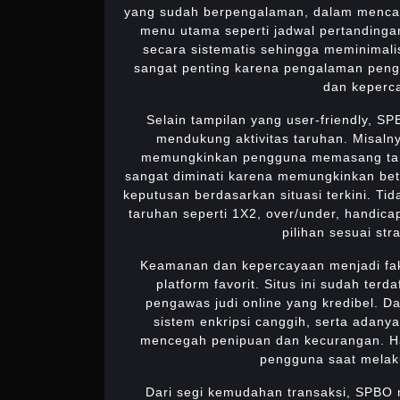
yang sudah berpengalaman, dalam mencari
menu utama seperti jadwal pertandingan,
secara sistematis sehingga meminimalis
sangat penting karena pengalaman pen
dan keperc
Selain tampilan yang user-friendly, S
mendukung aktivitas taruhan. Misalnya
memungkinkan pengguna memasang taruh
sangat diminati karena memungkinkan be
keputusan berdasarkan situasi terkini. Ti
taruhan seperti 1X2, over/under, handica
pilihan sesuai str
Keamanan dan kepercayaan menjadi fak
platform favorit. Situs ini sudah terd
pengawas judi online yang kredibel. 
sistem enkripsi canggih, serta adanya
mencegah penipuan dan kecurangan. H
pengguna saat melak
Dari segi kemudahan transaksi, SPBO