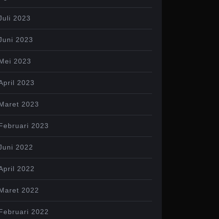
Juli 2023
Juni 2023
Mei 2023
April 2023
Maret 2023
Februari 2023
Juni 2022
April 2022
Maret 2022
Februari 2022