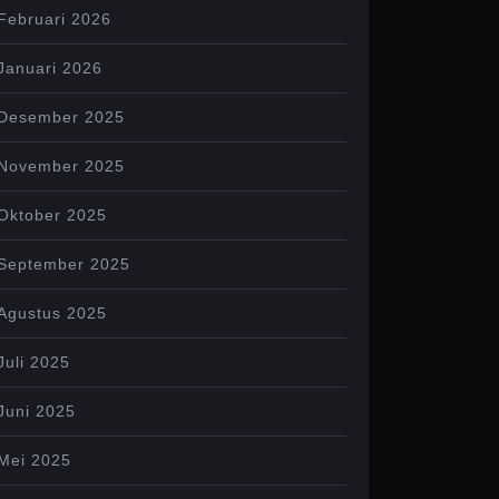
Februari 2026
Januari 2026
Desember 2025
November 2025
Oktober 2025
September 2025
Agustus 2025
Juli 2025
Juni 2025
Mei 2025