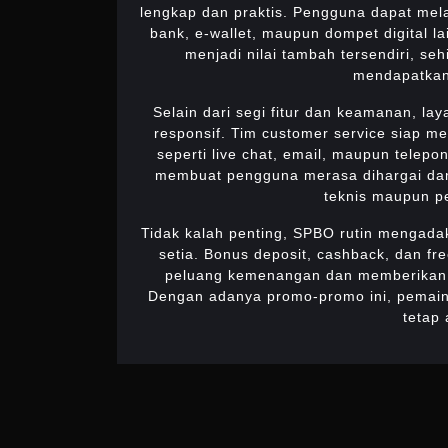
lengkap dan praktis. Pengguna dapat mela
bank, e-wallet, maupun dompet digital la
menjadi nilai tambah tersendiri, se
mendapatka
Selain dari segi fitur dan keamanan, l
responsif. Tim customer service siap m
seperti live chat, email, maupun telep
membuat pengguna merasa dihargai dan
teknis maupun pe
Tidak kalah penting, SPBO rutin mengad
setia. Bonus deposit, cashback, dan f
peluang kemenangan dan memberikan 
Dengan adanya promo-promo ini, pemain 
tetap 