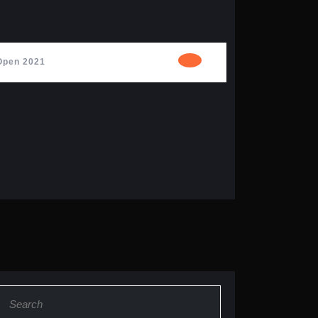
Open 2021
Search
for: