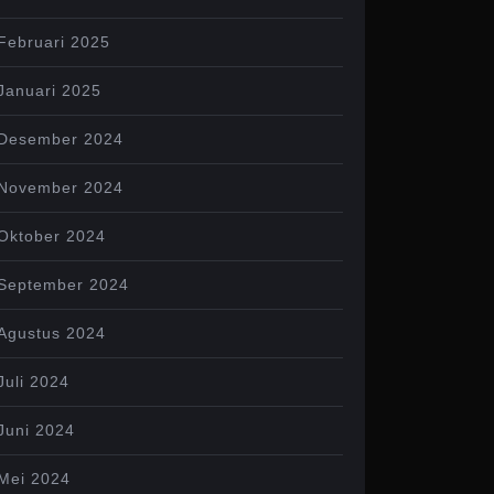
Februari 2025
Januari 2025
Desember 2024
November 2024
Oktober 2024
September 2024
Agustus 2024
Juli 2024
Juni 2024
Mei 2024