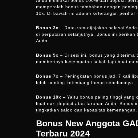
Anda memakai bonus 100% dari deposit pert
memperoleh bonus tambahan dengan peningk
10x. Di bawah ini adalah keterangan perihal
Bonus 3x
– Rata-rata dijajakan selesai Anda
di perputaran selanjutnya. Bonus ini berikan
Anda.
Bonus 5x
– Di sesi ini, bonus yang diterima 
memberinya kesempatan sekali lagi buat me
Bonus 7x
– Peningkatan bonus jadi 7 kali l
lebih penting ketimbang bonus sebelumnya.
Bonus 10x
– Yaitu bonus paling tinggi yang
lipat dari deposit atau taruhan Anda. Bonus
tingkatkan saldo dan kapasitas kemenangan.
Bonus New Anggota GA
Terbaru 2024