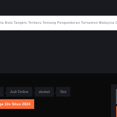
ita Bulu Tangkis Terbaru Tentang Pengunduran Turnamen Malaysia 
,
Judi Online
,
sbobet
,
Slot
 10x Situs 2024