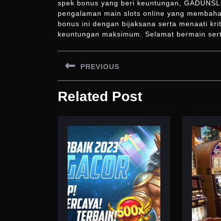
spek bonus yang beri keuntungan, GADUNSLO
pengalaman main slots online yang membaha
bonus ini dengan bijaksana serta menaati kri
keuntungan maksimum. Selamat bermain ser
Navigasi
PREVIOUS
pos
Previous
Related Post
post: