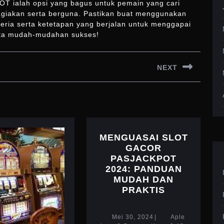
T ialah opsi yang bagus untuk pemain yang cari
giakan serta berguna. Pastikan buat menggunakan
teria serta ketetapan yang berjalan untuk menggapai
ta mudah-mudahan sukses!
NEXT
Next
post:
MENGUASAI SLOT
GACOR
PASJACKPOT
2024: PANDUAN
MUDAH DAN
MENGUASAI
PRAKTIS
SLOT
GACOR
Mei
Aple
Mei 30, 2024
|
Aple
PASJACKPO