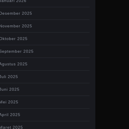
Januari 2026
Desember 2025
November 2025
Oktober 2025
September 2025
Agustus 2025
Juli 2025
Juni 2025
Mei 2025
April 2025
Maret 2025