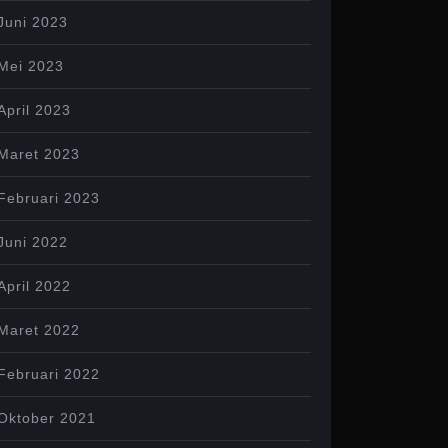
Juni 2023
Mei 2023
April 2023
Maret 2023
Februari 2023
Juni 2022
April 2022
Maret 2022
Februari 2022
Oktober 2021