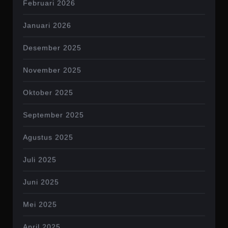
Februari 2026
Januari 2026
Desember 2025
November 2025
Oktober 2025
September 2025
Agustus 2025
Juli 2025
Juni 2025
Mei 2025
April 2025