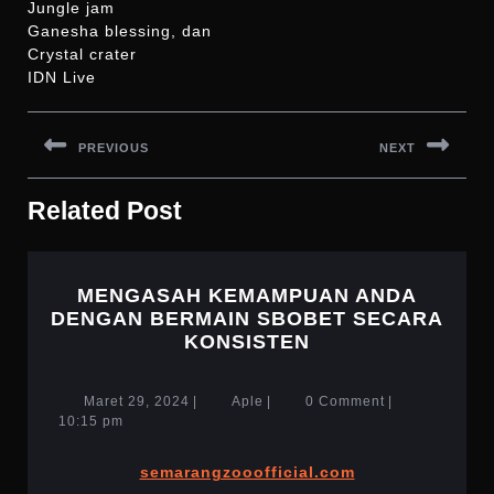
Jungle jam
Ganesha blessing, dan
Crystal crater
IDN Live
Navigasi
pos
PREVIOUS
NEXT
Previous
Next
Related Post
post:
post:
MENGASAH KEMAMPUAN ANDA
DENGAN BERMAIN SBOBET SECARA
MENGASAH
KONSISTEN
KEMAMPUAN
ANDA
Maret
Aple
Maret 29, 2024
|
Aple
|
0 Comment
|
DENGAN
29,
10:15 pm
BERMAIN
2024
SBOBET
semarangzooofficial.com
SECARA