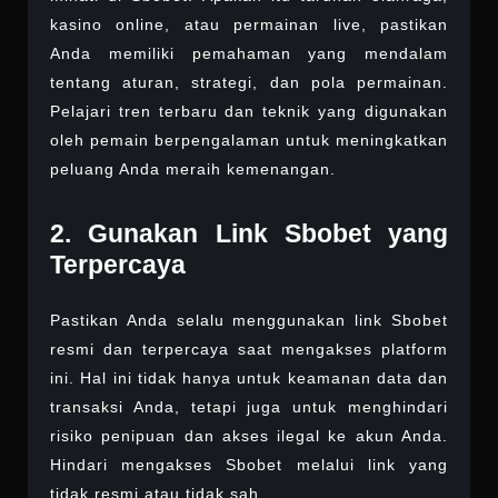
kasino online, atau permainan live, pastikan
Anda memiliki pemahaman yang mendalam
tentang aturan, strategi, dan pola permainan.
Pelajari tren terbaru dan teknik yang digunakan
oleh pemain berpengalaman untuk meningkatkan
peluang Anda meraih kemenangan.
2. Gunakan Link Sbobet yang
Terpercaya
Pastikan Anda selalu menggunakan link Sbobet
resmi dan terpercaya saat mengakses platform
ini. Hal ini tidak hanya untuk keamanan data dan
transaksi Anda, tetapi juga untuk menghindari
risiko penipuan dan akses ilegal ke akun Anda.
Hindari mengakses Sbobet melalui link yang
tidak resmi atau tidak sah.