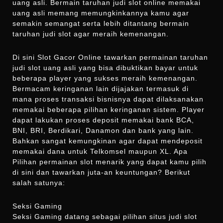
uang asli. Bermain taruhan judi slot online memakai
uang asli memang memungkinkannya kamu agar
semakin semangat serta lebih ditantang bermain
taruhan judi slot agar meraih kemenangan.
Di sini Slot Gacor Online tawarkan permainan taruhan
judi slot uang asli yang bisa dibuktikan bayar untuk
beberapa player yang sukses meraih kemenangan.
Bermacam keringanan lain dijajakan termasuk di
mana proses transaksi bisnisnya dapat dilaksanakan
memakai beberapa pilihan keringanan sistem. Player
dapat lakukan proses deposit memakai bank BCA,
BNI, BRI, Berdikari, Danamon dan bank yang lain.
Bahkan sangat kemungkinan agar dapat mendeposit
memakai dana untuk Telkomsel maupun XL. Apa
Pilihan permainan slot menarik yang dapat kamu pilih
di sini dan tawarkan juta-an keuntungan? Berikut
salah satunya:
Seksi Gaming
Seksi Gaming datang sebagai pilihan situs judi slot