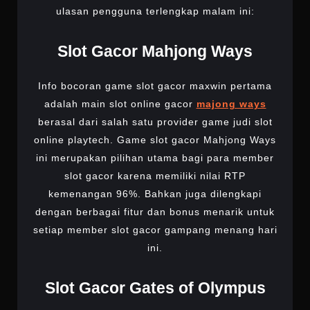
ulasan pengguna terlengkap malam ini:
Slot Gacor Mahjong Ways
Info bocoran game slot gacor maxwin pertama
adalah main slot online gacor
majong ways
berasal dari salah satu provider game judi slot
online playtech. Game slot gacor Mahjong Ways
ini merupakan pilihan utama bagi para member
slot gacor karena memiliki nilai RTP
kemenangan 96%. Bahkan juga dilengkapi
dengan berbagai fitur dan bonus menarik untuk
setiap member slot gacor gampang menang hari
ini.
Slot Gacor Gates of Olympus