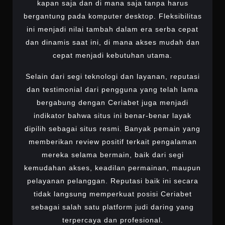
kapan saja dan di mana saja tanpa harus
bergantung pada komputer desktop. Fleksibilitas
ini menjadi nilai tambah dalam era serba cepat
dan dinamis saat ini, di mana akses mudah dan
cepat menjadi kebutuhan utama.
Selain dari segi teknologi dan layanan, reputasi
dan testimonial dari pengguna yang telah lama
bergabung dengan Ceriabet juga menjadi
indikator bahwa situs ini benar-benar layak
dipilih sebagai situs resmi. Banyak pemain yang
memberikan review positif terkait pengalaman
mereka selama bermain, baik dari segi
kemudahan akses, keadilan permainan, maupun
pelayanan pelanggan. Reputasi baik ini secara
tidak langsung memperkuat posisi Ceriabet
sebagai salah satu platform judi daring yang
terpercaya dan profesional.