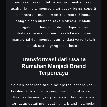
motivasi besar untuk terus mengembangkan
usaha. Ia mulai mempelajari aspek bisnis seperti
pemasaran, manajemen keuangan, hingga
pengelolaan sumber daya manusia. Melalui
pengalaman langsung dan belajar secara
otodidak, ia mampu mengasah kemampuan
manajerial dan membangun fondasi yang kokoh
untuk usaha yang lebih besar.
Transformasi dari Usaha
Rumahan Menjadi Brand
Terpercaya
Setelah beberapa tahun beroperasi secara kecil-
kecilan, keberhasilan yang diraih semakin nyata.
Kualitas layanan yang konsisten dan perhatian
terhadap detail membuat nama brand-nya mulai