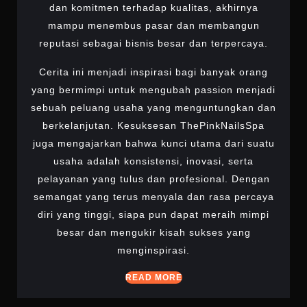
dan komitmen terhadap kualitas, akhirnya
mampu menembus pasar dan membangun
reputasi sebagai bisnis besar dan terpercaya.
Cerita ini menjadi inspirasi bagi banyak orang
yang bermimpi untuk mengubah passion menjadi
sebuah peluang usaha yang menguntungkan dan
berkelanjutan. Kesuksesan ThePinkNailsSpa
juga mengajarkan bahwa kunci utama dari suatu
usaha adalah konsistensi, inovasi, serta
pelayanan yang tulus dan profesional. Dengan
semangat yang terus menyala dan rasa percaya
diri yang tinggi, siapa pun dapat meraih mimpi
besar dan mengukir kisah sukses yang
menginspirasi.
READ
READ MORE
MORE