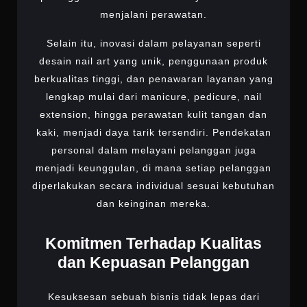
menjalani perawatan.
Selain itu, inovasi dalam pelayanan seperti
desain nail art yang unik, penggunaan produk
berkualitas tinggi, dan penawaran layanan yang
lengkap mulai dari manicure, pedicure, nail
extension, hingga perawatan kulit tangan dan
kaki, menjadi daya tarik tersendiri. Pendekatan
personal dalam melayani pelanggan juga
menjadi keunggulan, di mana setiap pelanggan
diperlakukan secara individual sesuai kebutuhan
dan keinginan mereka.
Komitmen Terhadap Kualitas
dan Kepuasan Pelanggan
Kesuksesan sebuah bisnis tidak lepas dari