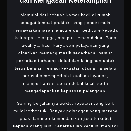
dan Mengasah Keterampilan
Memulai dari sebuah kamar kecil di rumah
sebagai tempat praktek, sang pendiri mulai
menawarkan jasa manicure dan pedicure kepada
keluarga, tetangga, maupun teman dekat. Pada
awalnya, hasil karya dan pelayanan yang
diberikan memang masih sederhana, namun
perhatian terhadap detail dan keinginan untuk
terus belajar menjadi kekuatan utama. Ia selalu
berusaha memperbaiki kualitas layanan,
memperhatikan setiap detail kecil, serta
mengedepankan kepuasan pelanggan.
Seiring berjalannya waktu, reputasi yang baik
mulai terbentuk. Banyak pelanggan yang merasa
puas dan merekomendasikan jasa tersebut
kepada orang lain. Keberhasilan kecil ini menjadi