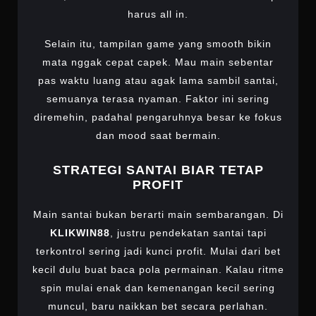
harus all in.
Selain itu, tampilan game yang smooth bikin
mata nggak cepat capek. Mau main sebentar
pas waktu luang atau agak lama sambil santai,
semuanya terasa nyaman. Faktor ini sering
diremehin, padahal pengaruhnya besar ke fokus
dan mood saat bermain.
STRATEGI SANTAI BIAR TETAP
PROFIT
Main santai bukan berarti main sembarangan. Di
KLIKWIN88
, justru pendekatan santai tapi
terkontrol sering jadi kunci profit. Mulai dari bet
kecil dulu buat baca pola permainan. Kalau ritme
spin mulai enak dan kemenangan kecil sering
muncul, baru naikkan bet secara perlahan.