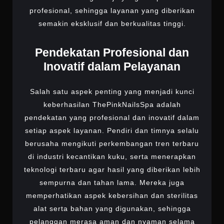
profesional, sehingga layanan yang diberikan
semakin eksklusif dan berkualitas tinggi.
Pendekatan Profesional dan
Inovatif dalam Pelayanan
Salah satu aspek penting yang menjadi kunci
keberhasilan ThePinkNailsSpa adalah
pendekatan yang profesional dan inovatif dalam
setiap aspek layanan. Pendiri dan timnya selalu
berusaha mengikuti perkembangan tren terbaru
di industri kecantikan kuku, serta menerapkan
teknologi terbaru agar hasil yang diberikan lebih
sempurna dan tahan lama. Mereka juga
memperhatikan aspek kebersihan dan sterilitas
alat serta bahan yang digunakan, sehingga
pelanggan merasa aman dan nyaman selama