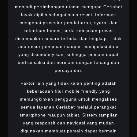
menjadi pertimbangan utama mengapa Ceriabet
layak dipilih sebagai situs resmi. Informasi
mengenai prosedur pendaftaran, syarat dan
ketentuan bonus, serta kebijakan privasi
disampaikan secara terbuka dan lengkap. Tidak
ada unsur penipuan maupun manipulasi data
yang disembunyikan, sehingga pemain dapat
bertransaksi dan bermain dengan tenang dan
percaya diri.
Faktor lain yang tidak kalah penting adalah
keberadaan fitur mobile friendly yang
memungkinkan pengguna untuk mengakses
semua layanan Ceriabet melalui perangkat
smartphone maupun tablet. Sistem tampilan
yang responsif dan navigasi yang mudah
digunakan membuat pemain dapat bermain