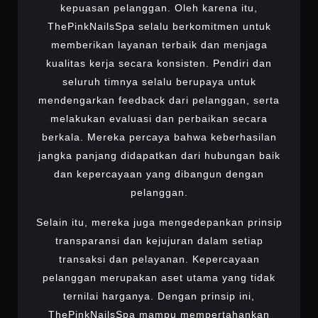
kepuasan pelanggan. Oleh karena itu,
ThePinkNailsSpa selalu berkomitmen untuk
memberikan layanan terbaik dan menjaga
kualitas kerja secara konsisten. Pendiri dan
seluruh timnya selalu berupaya untuk
mendengarkan feedback dari pelanggan, serta
melakukan evaluasi dan perbaikan secara
berkala. Mereka percaya bahwa keberhasilan
jangka panjang didapatkan dari hubungan baik
dan kepercayaan yang dibangun dengan
pelanggan.
Selain itu, mereka juga mengedepankan prinsip
transparansi dan kejujuran dalam setiap
transaksi dan pelayanan. Kepercayaan
pelanggan merupakan aset utama yang tidak
ternilai harganya. Dengan prinsip ini,
ThePinkNailsSpa mampu mempertahankan