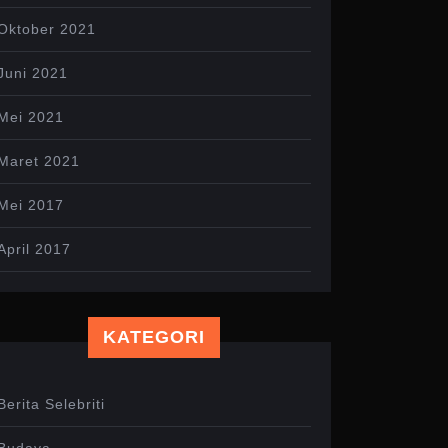
Oktober 2021
Juni 2021
Mei 2021
Maret 2021
Mei 2017
April 2017
KATEGORI
Berita Selebriti