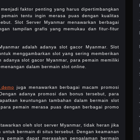
menjadi faktor penting yang harus dipertimbangkan
 pemain tentu ingin merasa puas dengan kualitas
rsebut. Slot Server Myanmar menawarkan berbagai
an tampilan grafis yang memukau dan fitur-fitur
 Myanmar adalah adanya slot gacor Myanmar. Slot
 untuk menggambarkan slot yang sering memberikan
adanya slot gacor Myanmar, para pemain memiliki
emenangan dalam bermain slot online.
 demo
juga menawarkan berbagai macam promosi
Dengan adanya promosi dan bonus tersebut, para
apatkan keuntungan tambahan dalam bermain slot
n para pemain merasa puas dengan berbagai promo
awarkan oleh slot server Myanmar, tidak heran jika
 untuk bermain di situs tersebut. Dengan keamanan
ara pemain dapat merasakan pengalaman bermain