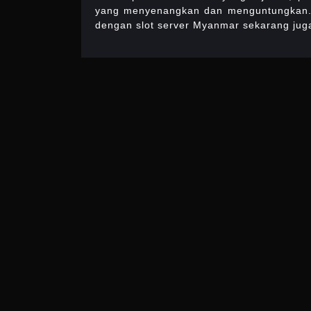
yang menyenangkan dan menguntungkan.
dengan slot server Myanmar sekarang jug