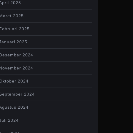
April 2025
Maret 2025
Februari 2025
Januari 2025
Desember 2024
November 2024
Oktober 2024
September 2024
Agustus 2024
Juli 2024