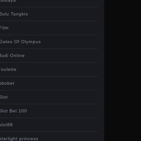
Budaya
Bulu Tangkis
Film
Gates Of Olympus
Judi Online
roulette
sbobet
Slot
Slot Bet 100
slot88
starlight princess