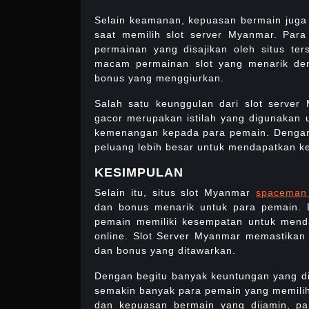
Selain keamanan, kepuasan bermain juga 
saat memilih slot server Myanmar. Para
permainan yang disajikan oleh situs te
macam permainan slot yang menarik deng
bonus yang menggiurkan.
Salah satu keunggulan dari slot server
gacor merupakan istilah yang digunakan
kemenangan kepada para pemain. Dengan 
peluang lebih besar untuk mendapatkan k
KESIMPULAN
Selain itu, situs slot Myanmar
spaceman
dan bonus menarik untuk para pemain. 
pemain memiliki kesempatan untuk mend
online. Slot Server Myanmar memastika
dan bonus yang ditawarkan.
Dengan begitu banyak keuntungan yang dit
semakin banyak para pemain yang memilih
dan kepuasan bermain yang dijamin, p