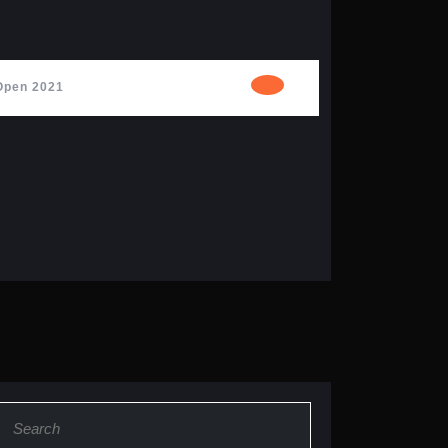
Open 2021
Search
for: