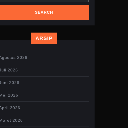
ARSIP
Agustus 2026
Juli 2026
Juni 2026
Mei 2026
April 2026
Maret 2026